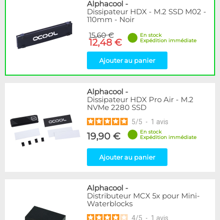
Disponibilité / Promotions
Alphacool
-
Dissipateur HDX - M.2 SSD M02 -
Articles en stock
110mm - Noir
Articles en promotions
15,60 €
En stock
12,48 €
Expédition immédiate
Appliquer
Ajouter au panier
Alphacool
-
Dissipateur HDX Pro Air - M.2
NVMe 2280 SSD
5
/
5
-
1
avis
En stock
19,90 €
Expédition immédiate
Ajouter au panier
Alphacool
-
Distributeur MCX 5x pour Mini-
Waterblocks
4
/
5
-
1
avis