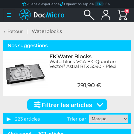
FR
/
EN
26 ans d'expérience
Expédition rapide
0
Retour
Waterblocks
Nos suggestions
EK Water Blocks
Waterblock VGA EK-Quantum
Vector³ Astral RTX 5090 - Plexi
291,90 €
Filtrer les articles
Filtrer
les
articles
223 articles
Trier par
Catégorie
Alphacool – 102 articles