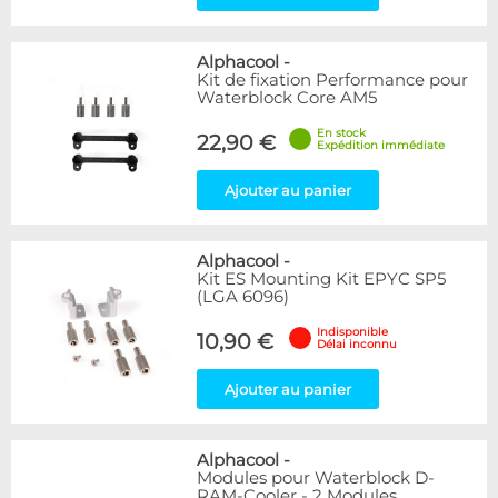
Alphacool
-
Kit de fixation Performance pour
Waterblock Core AM5
En stock
22,90 €
Expédition immédiate
Ajouter au panier
Alphacool
-
Kit ES Mounting Kit EPYC SP5
(LGA 6096)
Indisponible
10,90 €
Délai inconnu
Ajouter au panier
Alphacool
-
Modules pour Waterblock D-
RAM-Cooler - 2 Modules