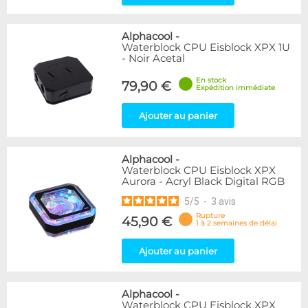
Alphacool
-
Waterblock CPU Eisblock XPX 1U
- Noir Acetal
En stock
79,90 €
Expédition immédiate
Ajouter au panier
Alphacool
-
Waterblock CPU Eisblock XPX
Aurora - Acryl Black Digital RGB
5
/
5
-
3
avis
Rupture
45,90 €
1 à 2 semaines de délai
Ajouter au panier
Alphacool
-
Waterblock CPU Eisblock XPX