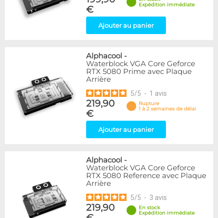
Expédition immédiate
€
Ajouter au panier
Alphacool
-
Waterblock VGA Core Geforce
RTX 5080 Prime avec Plaque
Arrière
5
/
5
-
1
avis
219,90
Rupture
1 à 2 semaines de délai
€
Ajouter au panier
Alphacool
-
Waterblock VGA Core Geforce
RTX 5080 Reference avec Plaque
Arrière
5
/
5
-
3
avis
219,90
En stock
Expédition immédiate
€