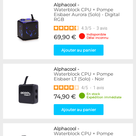
Alphacool
-
Waterblock CPU + Pompe
Eisbaer Aurora (Solo) - Digital
RGB
4.3
/
5
-
3
avis
Indisponible
69,90 €
Délai inconnu
Ajouter au panier
Alphacool
-
Waterblock CPU + Pompe
Eisbaer LT (Solo) - Noir
4
/
5
-
1
avis
En stock
74,90 €
Expédition immédiate
Ajouter au panier
Alphacool
-
Waterblock CPU + Pompe