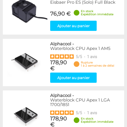
Eisbaer Pro ES (Solo) Full Black
En stock
76,90 €
Expédition immédiate
Ajouter au panier
Alphacool
-
Waterblock CPU Apex 1 AM5
5
/
5
-
1
avis
178,90
Rupture
1 à 2 semaines de délai
€
Ajouter au panier
Alphacool
-
Waterblock CPU Apex 1 LGA
1700/1851
5
/
5
-
1
avis
178,90
En stock
Expédition immédiate
€