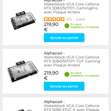
Alphacool
-
Waterblock VGA Core Geforce
RTX 5080/5070Ti GamingPro
avec Plaque Arrière
5
/
5
-
2
avis
219,90
En stock
Expédition immédiate
€
Ajouter au panier
Alphacool
-
Waterblock VGA Core Geforce
RTX 5080/5070Ti TUF Gaming
avec Plaque Arrière
219,90
En stock
Expédition immédiate
€
Ajouter au panier
Alphacool
-
Waterblock VGA Core Geforce
RTX 5090 EPIC-X avec Plaque