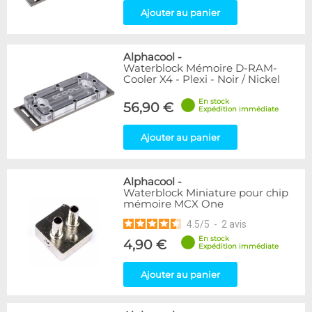
Ajouter au panier
Alphacool
-
Waterblock Mémoire D-RAM-
Cooler X4 - Plexi - Noir / Nickel
En stock
56,90 €
Expédition immédiate
Ajouter au panier
Alphacool
-
Waterblock Miniature pour chip
mémoire MCX One
4.5
/
5
-
2
avis
En stock
4,90 €
Expédition immédiate
Ajouter au panier