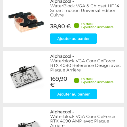
Alphacool
-
WaterBlock VGA & Chipset HF 14
Smart motion Universal Edition
Cuivre
En stock
38,90 €
Expédition immédiate
Ajouter au panier
Alphacool
-
Waterblock VGA Core GeForce
RTX 4080 Reference Design avec
Plaque Arrière
169,90
En stock
Expédition immédiate
€
Ajouter au panier
Alphacool
-
Waterblock VGA Core GeForce
RTX 4090 AMP avec Plaque
Arrière