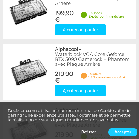
Arrière
199,90
En stock
Expédition immédiate
€
Ajouter au panier
Alphacool
-
Waterblock VGA Core Geforce
RTX 5090 Gamerock + Phantom
avec Plaque Arrière
219,90
Rupture
1 à 2 semaines de délai
€
Ajouter au panier
Alphacool
-
DocMicro.com utilise un nombre minimal de Cookies afin de
Waterblock VGA Core Geforce
garantir une expérience utilisateur optimale et de permettre
RTX 5090 Gaming + Windforce
la réalisation de statistiques d'audience.
En savoir plus
avec Plaque Arrière
Refuser
Accepter
219,90
En stock
Expédition immédiate