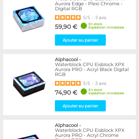
Aurora Edge - Plexi Chrome -
Digital RGB
5
/
5
-
3
avis
En stock
59,90 €
Expédition immédiate
Ajouter au panier
Alphacool
-
Waterblock CPU Eisblock XPX
Aurora PRO - Acryl Black Digital
RGB
5
/
5
-
3
avis
En stock
74,90 €
Expédition immédiate
Ajouter au panier
Alphacool
-
Waterblock CPU Eisblock XPX
Aurora PRO - Acryl Chrome