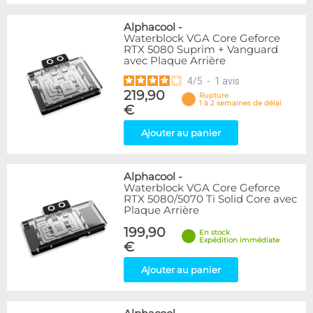
Alphacool
-
Waterblock VGA Core Geforce
RTX 5080 Suprim + Vanguard
avec Plaque Arrière
4
/
5
-
1
avis
219,90
Rupture
1 à 2 semaines de délai
€
Ajouter au panier
Alphacool
-
Waterblock VGA Core Geforce
RTX 5080/5070 Ti Solid Core avec
Plaque Arrière
199,90
En stock
Expédition immédiate
€
Ajouter au panier