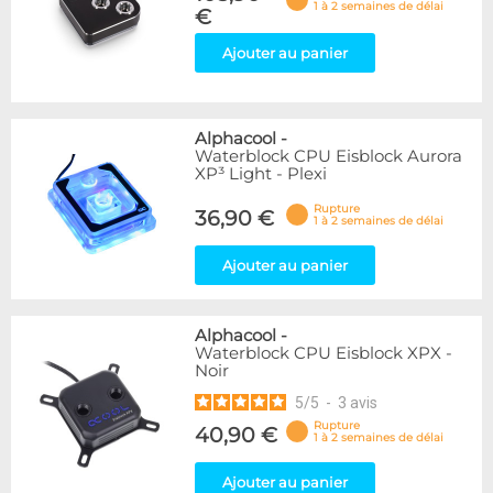
1 à 2 semaines de délai
€
Ajouter au panier
Alphacool
-
Waterblock CPU Eisblock Aurora
XP³ Light - Plexi
Rupture
36,90 €
1 à 2 semaines de délai
Ajouter au panier
Alphacool
-
Waterblock CPU Eisblock XPX -
Noir
5
/
5
-
3
avis
Rupture
40,90 €
1 à 2 semaines de délai
Ajouter au panier