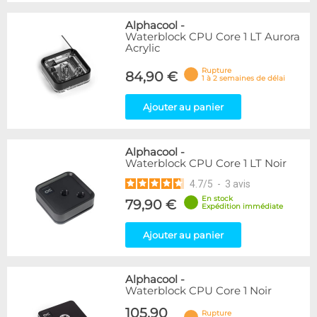
Alphacool
-
Waterblock CPU Core 1 LT Aurora
Acrylic
Rupture
84,90 €
1 à 2 semaines de délai
Ajouter au panier
Alphacool
-
Waterblock CPU Core 1 LT Noir
4.7
/
5
-
3
avis
En stock
79,90 €
Expédition immédiate
Ajouter au panier
Alphacool
-
Waterblock CPU Core 1 Noir
105,90
Rupture