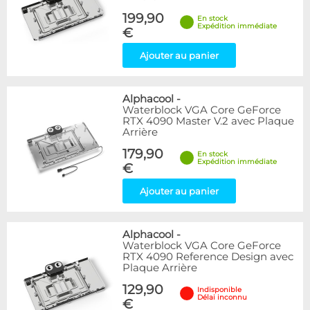
199,90
En stock
Expédition immédiate
€
Ajouter au panier
Alphacool
-
Waterblock VGA Core GeForce
RTX 4090 Master V.2 avec Plaque
Arrière
179,90
En stock
Expédition immédiate
€
Ajouter au panier
Alphacool
-
Waterblock VGA Core GeForce
RTX 4090 Reference Design avec
Plaque Arrière
129,90
Indisponible
Délai inconnu
€