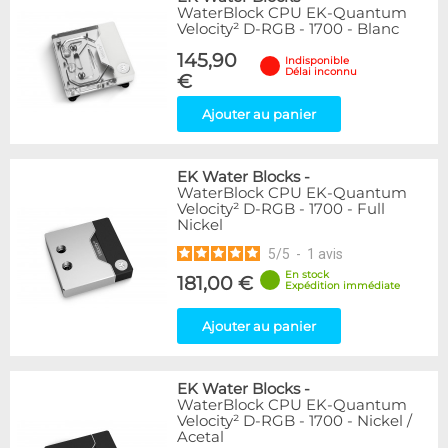
WaterBlock CPU EK-Quantum
Velocity² D-RGB - 1700 - Blanc
145,90
Indisponible
Délai inconnu
€
Ajouter au panier
EK Water Blocks
-
WaterBlock CPU EK-Quantum
Velocity² D-RGB - 1700 - Full
Nickel
5
/
5
-
1
avis
En stock
181,00 €
Expédition immédiate
Ajouter au panier
EK Water Blocks
-
WaterBlock CPU EK-Quantum
Velocity² D-RGB - 1700 - Nickel /
Acetal