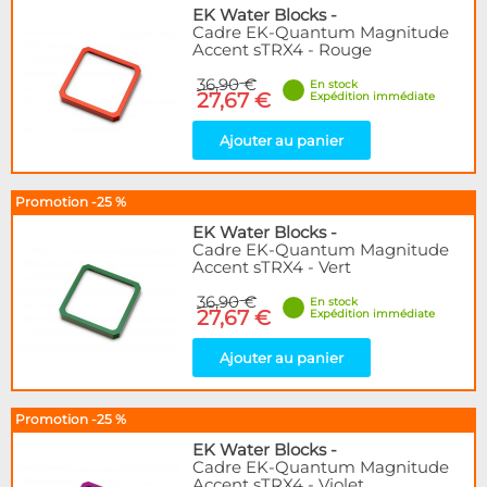
Articles en promotions
EK Water Blocks
-
Cadre EK-Quantum Magnitude
Accent sTRX4 - Rouge
Appliquer
36,90 €
En stock
27,67 €
Expédition immédiate
Ajouter au panier
Promotion -25 %
EK Water Blocks
-
Cadre EK-Quantum Magnitude
Accent sTRX4 - Vert
36,90 €
En stock
27,67 €
Expédition immédiate
Ajouter au panier
Promotion -25 %
EK Water Blocks
-
Cadre EK-Quantum Magnitude
Accent sTRX4 - Violet