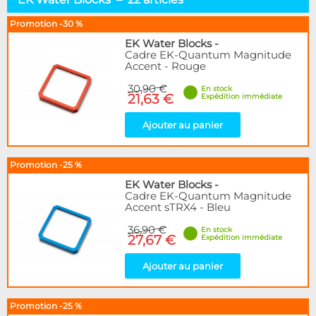
Socket AMD64
10
Sockets 115x & 12x
5
Promotion -30 %
Socket 2011
1
EK Water Blocks
-
Socket 2066
1
Cadre EK-Quantum Magnitude
Accent - Rouge
Socket 1700 / 1851
8
Socket LGA 4677
1
30,90 €
En stock
21,63 €
Expédition immédiate
Fixations
2
Ajouter au panier
Marque
Alphacool
30
BARROW
6
Promotion -25 %
EK Water Blocks
22
EK Water Blocks
-
Innovatek
Cadre EK-Quantum Magnitude
3
Accent sTRX4 - Bleu
Thermal Grizzly
13
Tryx
2
36,90 €
En stock
27,67 €
Expédition immédiate
XSPC
2
Ybris
1
Ajouter au panier
Disponibilité / Promotions
Promotion -25 %
Articles en stock