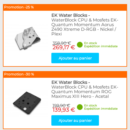
Promotion -25 %
EK Water Blocks
-
WaterBlock CPU & Mosfets EK-
Quantum Momentum Aorus
Z490 Xtreme D-RGB - Nickel /
Plexi
358,90 €
En stock
269,17 €
Expédition immédiate
Ajouter au panier
Promotion -30 %
EK Water Blocks
-
WaterBlock CPU & Mosfets EK-
Quantum Momentum ROG
Maximus XIII Hero - Acetal
199,90 €
En stock
139,93 €
Expédition immédiate
Ajouter au panier