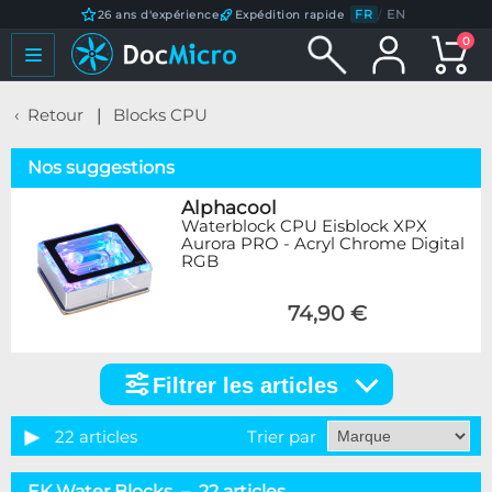
FR
/
EN
26 ans d'expérience
Expédition rapide
0
Retour
Blocks CPU
Nos suggestions
Alphacool
Waterblock CPU Eisblock XPX
Aurora PRO - Acryl Chrome Digital
RGB
74,90 €
Filtrer les articles
Filtrer
les
articles
22 articles
Trier par
Catégorie
EK Water Blocks – 22 articles