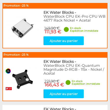
Promotion -25 %
EK Water Blocks
-
WaterBlock CPU EK-Pro CPU WB
4677 Rack Nickel + Acetal
149,90 €
En stock
111,93 €
Expédition immédiate
Ajouter au panier
Promotion -25 %
EK Water Blocks
-
WaterBlock CPU EK-Quantum
Magnitude D-RGB - 115x - Nickel /
Acetal
221,90 €
En stock
166,43 €
Expédition immédiate
Ajouter au panier
EK Water Blocks
-