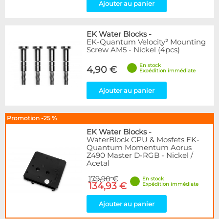
Ajouter au panier
EK Water Blocks
-
EK-Quantum Velocity² Mounting
Screw AM5 - Nickel (4pcs)
En stock
4,90 €
Expédition immédiate
Ajouter au panier
Promotion -25 %
EK Water Blocks
-
WaterBlock CPU & Mosfets EK-
Quantum Momentum Aorus
Z490 Master D-RGB - Nickel /
Acetal
179,90 €
En stock
134,93 €
Expédition immédiate
Ajouter au panier