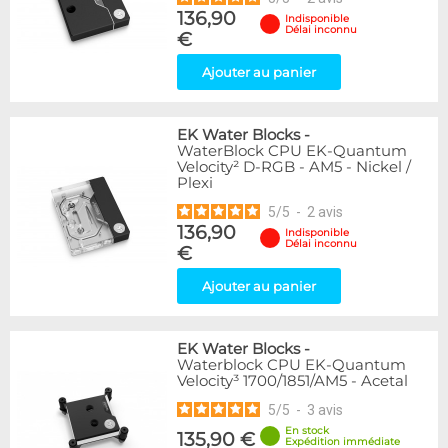
136,90
Indisponible
Délai inconnu
€
Ajouter au panier
EK Water Blocks
-
WaterBlock CPU EK-Quantum
Velocity² D-RGB - AM5 - Nickel /
Plexi
5
/
5
-
2
avis
136,90
Indisponible
Délai inconnu
€
Ajouter au panier
EK Water Blocks
-
Waterblock CPU EK-Quantum
Velocity³ 1700/1851/AM5 - Acetal
5
/
5
-
3
avis
En stock
135,90 €
Expédition immédiate