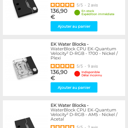
5
/
5
-
2
avis
136,90
En stock
Expédition immédiate
€
Ajouter au panier
EK Water Blocks
-
WaterBlock CPU EK-Quantum
Velocity² D-RGB - 1700 - Nickel /
Plexi
5
/
5
-
9
avis
136,90
Indisponible
Délai inconnu
€
Ajouter au panier
EK Water Blocks
-
WaterBlock CPU EK-Quantum
Velocity² D-RGB - AM5 - Nickel /
Acetal
5
/
5
-
2
avis