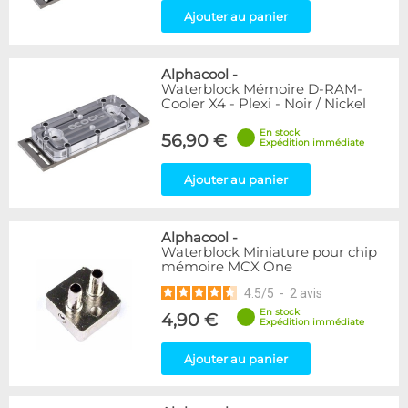
Ajouter au panier
Alphacool
-
Waterblock Mémoire D-RAM-
Cooler X4 - Plexi - Noir / Nickel
En stock
56,90 €
Expédition immédiate
Ajouter au panier
Alphacool
-
Waterblock Miniature pour chip
mémoire MCX One
4.5
/
5
-
2
avis
En stock
4,90 €
Expédition immédiate
Ajouter au panier