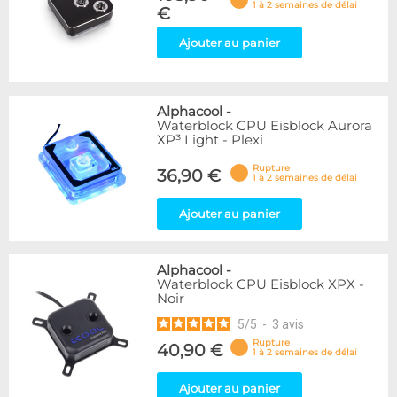
1 à 2 semaines de délai
€
Ajouter au panier
Alphacool
-
Waterblock CPU Eisblock Aurora
XP³ Light - Plexi
Rupture
36,90 €
1 à 2 semaines de délai
Ajouter au panier
Alphacool
-
Waterblock CPU Eisblock XPX -
Noir
5
/
5
-
3
avis
Rupture
40,90 €
1 à 2 semaines de délai
Ajouter au panier