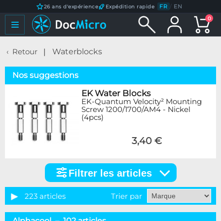
FR
/
EN
26 ans d'expérience
Expédition rapide
0
Retour
Waterblocks
Nos suggestions
EK Water Blocks
EK-Quantum Velocity² Mounting
Screw 1200/1700/AM4 - Nickel
(4pcs)
3,40 €
Filtrer les articles
Filtrer
les
articles
223 articles
Trier par
Catégorie
Alphacool – 102 articles