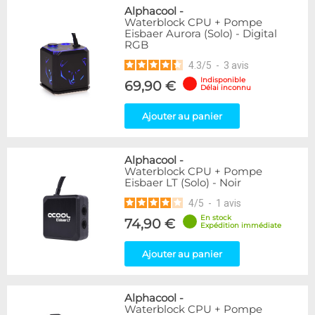
Alphacool
-
Waterblock CPU + Pompe
Eisbaer Aurora (Solo) - Digital
RGB
4.3
/
5
-
3
avis
Indisponible
69,90 €
Délai inconnu
Ajouter au panier
Alphacool
-
Waterblock CPU + Pompe
Eisbaer LT (Solo) - Noir
4
/
5
-
1
avis
En stock
74,90 €
Expédition immédiate
Ajouter au panier
Alphacool
-
Waterblock CPU + Pompe