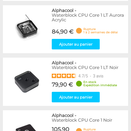
Alphacool
-
Waterblock CPU Core 1 LT Aurora
Acrylic
Rupture
84,90 €
1 à 2 semaines de délai
Ajouter au panier
Alphacool
-
Waterblock CPU Core 1 LT Noir
4.7
/
5
-
3
avis
En stock
79,90 €
Expédition immédiate
Ajouter au panier
Alphacool
-
Waterblock CPU Core 1 Noir
105,90
Rupture