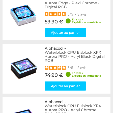
Aurora Edge - Plexi Chrome -
Digital RGB
5
/
5
-
3
avis
En stock
59,90 €
Expédition immédiate
Ajouter au panier
Alphacool
-
Waterblock CPU Eisblock XPX
Aurora PRO - Acryl Black Digital
RGB
5
/
5
-
3
avis
En stock
74,90 €
Expédition immédiate
Ajouter au panier
Alphacool
-
Waterblock CPU Eisblock XPX
Aurora PRO - Acryl Chrome