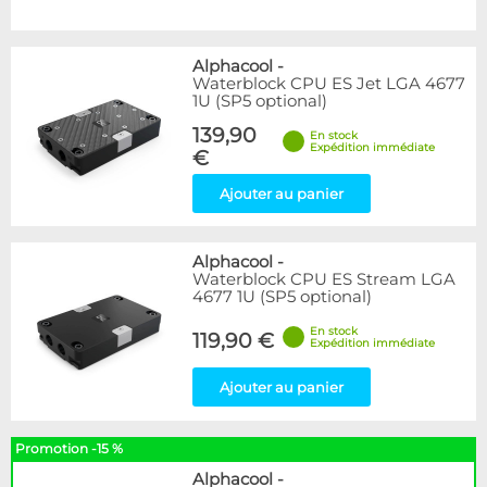
Alphacool
-
Waterblock CPU ES Jet LGA 4677
1U (SP5 optional)
139,90
En stock
Expédition immédiate
€
Ajouter au panier
Alphacool
-
Waterblock CPU ES Stream LGA
4677 1U (SP5 optional)
En stock
119,90 €
Expédition immédiate
Ajouter au panier
Promotion -15 %
Alphacool
-