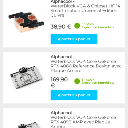
Alphacool
-
WaterBlock VGA & Chipset HF 14
Smart motion Universal Edition
Cuivre
En stock
38,90 €
Expédition immédiate
Ajouter au panier
Alphacool
-
Waterblock VGA Core GeForce
RTX 4080 Reference Design avec
Plaque Arrière
169,90
En stock
Expédition immédiate
€
Ajouter au panier
Alphacool
-
Waterblock VGA Core GeForce
RTX 4090 AMP avec Plaque
Arrière