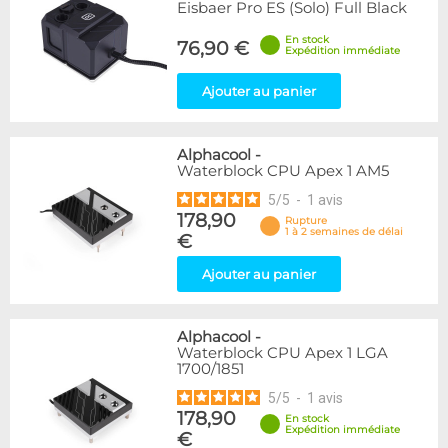
Eisbaer Pro ES (Solo) Full Black
En stock
76,90 €
Expédition immédiate
Ajouter au panier
Alphacool
-
Waterblock CPU Apex 1 AM5
5
/
5
-
1
avis
178,90
Rupture
1 à 2 semaines de délai
€
Ajouter au panier
Alphacool
-
Waterblock CPU Apex 1 LGA
1700/1851
5
/
5
-
1
avis
178,90
En stock
Expédition immédiate
€