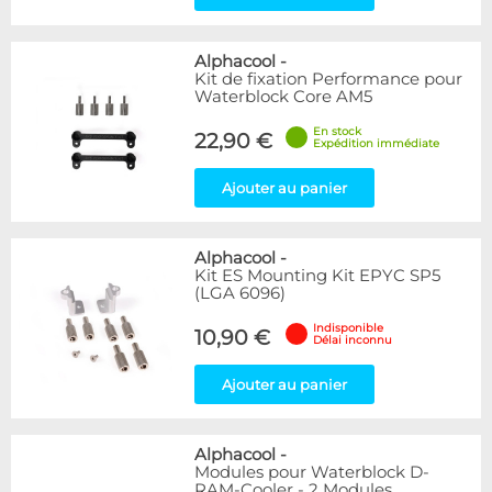
Alphacool
-
Kit de fixation Performance pour
Waterblock Core AM5
En stock
22,90 €
Expédition immédiate
Ajouter au panier
Alphacool
-
Kit ES Mounting Kit EPYC SP5
(LGA 6096)
Indisponible
10,90 €
Délai inconnu
Ajouter au panier
Alphacool
-
Modules pour Waterblock D-
RAM-Cooler - 2 Modules