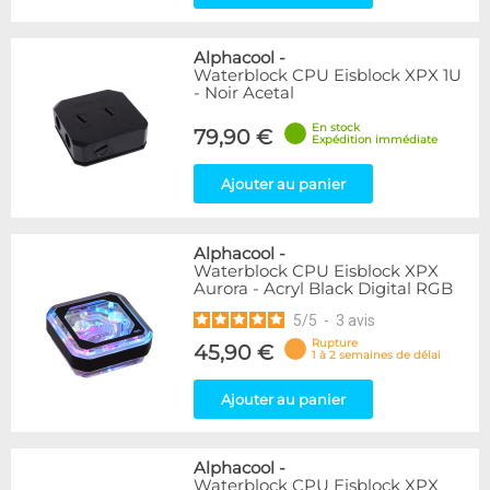
Alphacool
-
Waterblock CPU Eisblock XPX 1U
- Noir Acetal
En stock
79,90 €
Expédition immédiate
Ajouter au panier
Alphacool
-
Waterblock CPU Eisblock XPX
Aurora - Acryl Black Digital RGB
5
/
5
-
3
avis
Rupture
45,90 €
1 à 2 semaines de délai
Ajouter au panier
Alphacool
-
Waterblock CPU Eisblock XPX