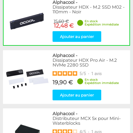
Disponibilité / Promotions
Alphacool
-
Dissipateur HDX - M.2 SSD M02 -
Articles en stock
110mm - Noir
Articles en promotions
15,60 €
En stock
12,48 €
Expédition immédiate
Appliquer
Ajouter au panier
Alphacool
-
Dissipateur HDX Pro Air - M.2
NVMe 2280 SSD
5
/
5
-
1
avis
En stock
19,90 €
Expédition immédiate
Ajouter au panier
Alphacool
-
Distributeur MCX 5x pour Mini-
Waterblocks
4
/
5
-
1
avis