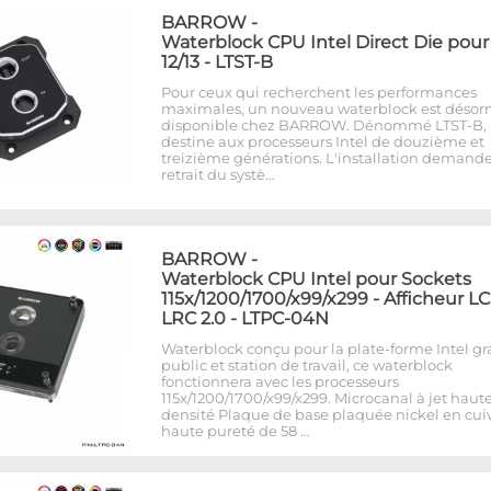
BARROW
-
Waterblock CPU Intel Direct Die pour
12/13 - LTST-B
Pour ceux qui recherchent les performances
maximales, un nouveau waterblock est désor
disponible chez BARROW. Dénommé LTST-B, i
destine aux processeurs Intel de douzième et
treizième générations. L'installation demande
retrait du systè…
BARROW
-
Waterblock CPU Intel pour Sockets
115x/1200/1700/x99/x299 - Afficheur LC
LRC 2.0 - LTPC-04N
Waterblock conçu pour la plate-forme Intel g
public et station de travail, ce waterblock
fonctionnera avec les processeurs
115x/1200/1700/x99/x299. Microcanal à jet haut
densité Plaque de base plaquée nickel en cui
haute pureté de 58 …