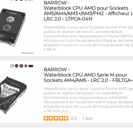
BARROW
-
Waterblock CPU AMD pour Sockets
AM5/AM4/AM3+/AM3/FM2 - Afficheur L
LRC 2.0 - LTPCA-04N
Waterblock conçu pour la plate-forme Intel g
public et station de travail, ce waterblock
fonctionnera avec les processeurs Ryzen3/5/7X
Microcanal à jet haute densité Plaque de base
plaquée nickel en cuivre de haute pureté de
x 58 m…
BARROW
-
Waterblock CPU AMD Serie M pour
Sockets AM4/AM5 - LRC 2.0 - FBLTGA
Waterblock conçu pour la plate-forme AMD g
public et station de travail, ce waterblock
fonctionnera avec les processeurs AM4/AM5.
Microcanal à jet haute densité Plaque de base
plaquée nickel en cuivre de haute pureté de
x 58 mm, jus…
5
/
5
-
1
avis