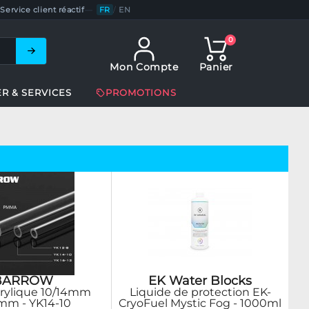
Service client réactif
—
FR
/
EN
0
Mon Compte
Panier
ER & SERVICES
PROMOTIONS
BARROW
EK Water Blocks
rylique 10/14mm
Liquide de protection EK-
mm - YK14-10
CryoFuel Mystic Fog - 1000ml