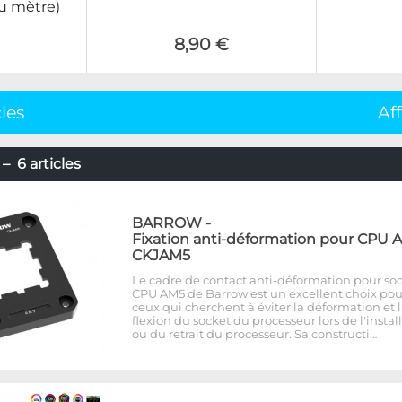
Au mètre)
8,90 €
cles
Af
6 articles
BARROW
-
Fixation anti-déformation pour CPU 
CKJAM5
Le cadre de contact anti-déformation pour so
CPU AM5 de Barrow est un excellent choix pou
ceux qui cherchent à éviter la déformation et 
flexion du socket du processeur lors de l'instal
ou du retrait du processeur. Sa constructi…