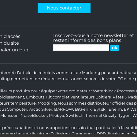
Nous contacter
Inscrivez-vous à notre newsletter et
n d'accès
restez informé des bons plans :
n du site
naler un bug
 Internet d’article de refroidissement et de Modding pour ordinateur
ng permettant de réduire les nuisances sonores de votre PC et de pr
lleurs produits pour équiper votre ordinateur :
Waterblock Processeu
roidissement
,
Embouts
,
Kit complet
Ventilateurs Boîtiers
,
Pâtes & Pad
teurs température
,
Modding
. Nous sommes distributeur officiel des
quaComputer
,
Arctic Silver
,
BARROW
,
BitFenix
,
Bykski
,
Eheim
,
EK Wat
,
Monsoon
,
NoiseBlocker
,
Phobya
,
SwifTech
,
Thermal Grizzly
,
Tygon
,
W
 préoccupations et nous apportons un soin tout particulier à la rapidit
ux choix de livraison (Colissimo, Chronopost, DPD, livraison en Fr