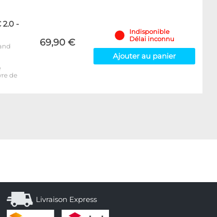
2.0 -
Indisponible
Délai inconnu
69,90 €
rand
Ajouter au panier
e
vre de
Livraison Express