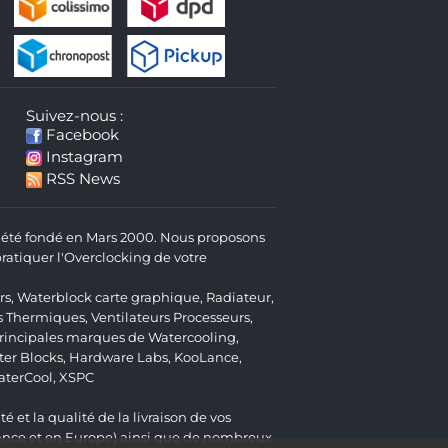
Suivez-nous :
Facebook
Instagram
RSS News
 a été fondé en Mars 2000. Nous proposons
atiquer l'Overclocking de votre
rs
,
Waterblock carte graphique
,
Radiateur
,
s Thermiques
,
Ventilateurs Processeurs
,
 principales marques de Watercooling,
er Blocks
,
Hardware Labs
,
KooLance
,
aterCool
,
XSPC
é et la qualité de la livraison de vos
ance et en Europe) ainsi que de nombreux