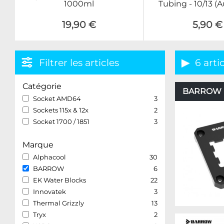
1000ml
Tubing - 10/13 (
19,90 €
5,90 €
Filtrer les articles
6 arti
Catégorie
BARROW – 
Socket AMD64
3
Sockets 115x & 12x
2
Socket 1700 / 1851
3
Marque
Alphacool
30
BARROW
6
EK Water Blocks
22
Innovatek
3
Thermal Grizzly
13
Tryx
2