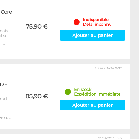
 Core
Indisponible
Délai inconnu
75,90 €
mais
Ajouter au panier
l se
 le
Code article 16073
D -
En stock
Expédition immédiate
85,90 €
rand
Ajouter au panier
e
vre de
Code article 16071