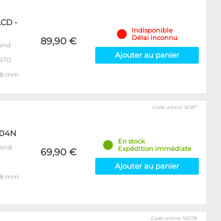
CD -
Indisponible
Délai inconnu
89,90 €
rand
Ajouter au panier
470.
 58 mm
Code article 16187
-04N
En stock
rand
Expédition immédiate
69,90 €
Ajouter au panier
 58 mm
Code article 16078