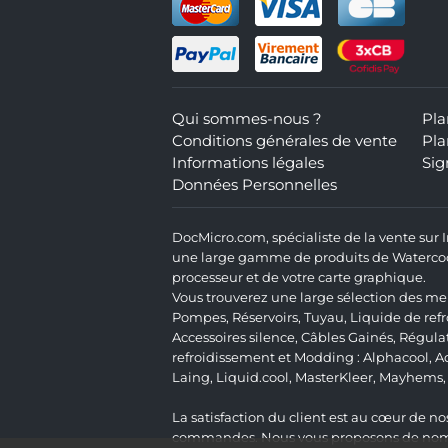
Qui sommes-nous ?
Pla
Conditions générales de vente
Pla
Informations légales
Sig
Données Personnelles
DocMicro.com, spécialiste de la vente sur
une large gamme de produits de Watercooli
processeur et de votre carte graphique.
Vous trouverez une large sélection des mei
Pompes
,
Réservoirs
,
Tuyau
,
Liquide de ref
Accessoires silence
,
Câbles Gainés
,
Régula
refroidissement et Modding :
Alphacool
,
A
Laing
,
Liquid.cool
,
MasterKleer
,
Mayhems
La satisfaction du client est au cœur de nos
commandes. Nous vous proposons de nombre