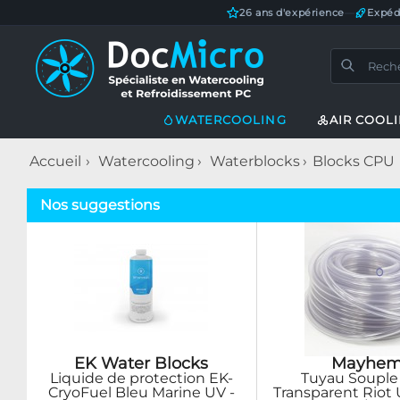
26 ans d'expérience
—
Expéd
WATERCOOLING
AIR COOL
Accueil
Watercooling
Waterblocks
Blocks CPU
Nos suggestions
EK Water Blocks
Mayhem
Liquide de protection EK-
Tuyau Souple 
CryoFuel Bleu Marine UV -
Transparent Riot U