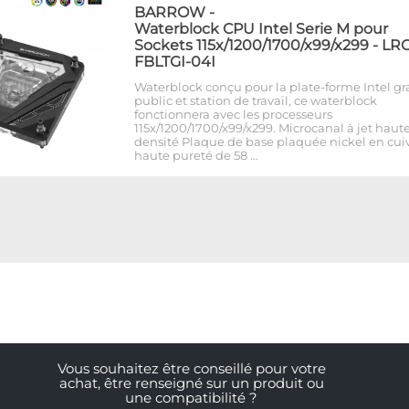
BARROW
-
Waterblock CPU Intel Serie M pour
Sockets 115x/1200/1700/x99/x299 - LRC 
FBLTGI-04I
Waterblock conçu pour la plate-forme Intel g
public et station de travail, ce waterblock
fonctionnera avec les processeurs
115x/1200/1700/x99/x299. Microcanal à jet haut
densité Plaque de base plaquée nickel en cui
haute pureté de 58 …
Vous souhaitez être conseillé pour votre
achat, être renseigné sur un produit ou
une compatibilité ?