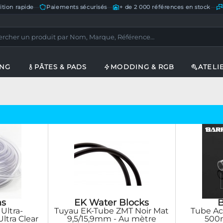
ition rapide
—
Paiements sécurisés
—
+ de 2 000 références en stock
—
ING
PÂTES & PADS
MODDING & RGB
ATELI
s
EK Water Blocks
Ultra-
Tuyau EK-Tube ZMT Noir Mat
Tube Ac
ltra Clear
9,5/15,9mm - Au mètre
500