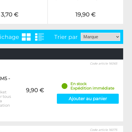
3,70 €
19,90 €
fichage
Trier par
Code article 16065
AM5 -
En stock
Expédition immédiate
9,90 €
cket
r tous
Ajouter au panier
la
lation
Code article 16075