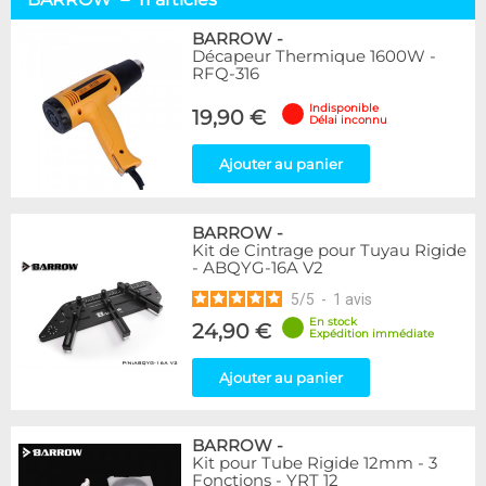
Alphacool
16
DocMicro
17
BARROW
-
Décapeur Thermique 1600W -
BARROW
11
RFQ-316
Bykski
1
Cooling.fr
1
Indisponible
19,90 €
Délai inconnu
EK Water Blocks
4
Mayhems
3
Ajouter au panier
Monsoon
2
XSPC
4
BARROW
-
Disponibilité / Promotions
Kit de Cintrage pour Tuyau Rigide
- ABQYG-16A V2
Articles en stock
5
/
5
-
1
avis
Articles en promotions
En stock
24,90 €
Expédition immédiate
Appliquer
Ajouter au panier
BARROW
-
Kit pour Tube Rigide 12mm - 3
Fonctions - YRT 12