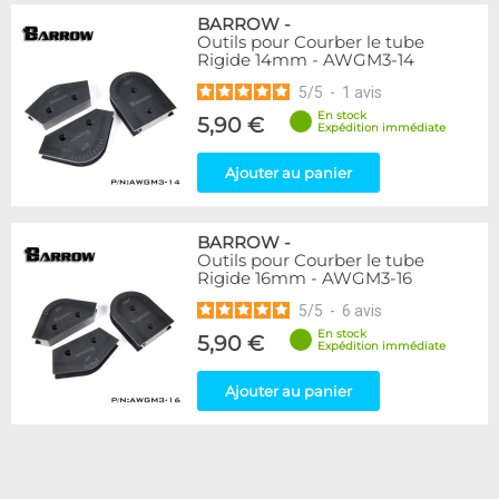
BARROW
-
Outils pour Courber le tube
Rigide 14mm - AWGM3-14
5
/
5
-
1
avis
En stock
5,90 €
Expédition immédiate
Ajouter au panier
BARROW
-
Outils pour Courber le tube
Rigide 16mm - AWGM3-16
5
/
5
-
6
avis
En stock
5,90 €
Expédition immédiate
Ajouter au panier