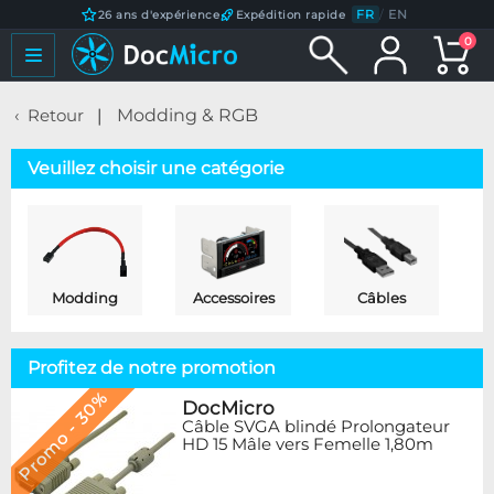
FR
/
EN
26 ans d'expérience
Expédition rapide
0
Retour
Modding & RGB
Veuillez choisir une catégorie
Modding
Accessoires
Câbles
Profitez de notre promotion
Promo - 30%
DocMicro
Câble SVGA blindé Prolongateur
HD 15 Mâle vers Femelle 1,80m