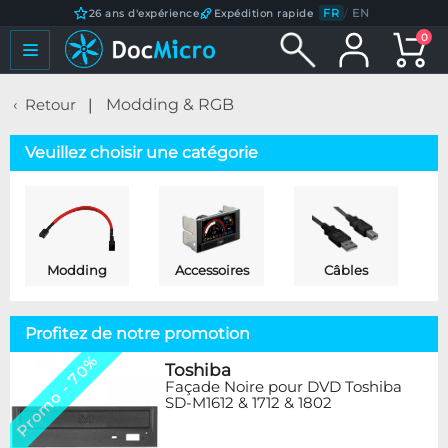
FR
/
EN
26 ans d'expérience
Expédition rapide
0
Retour
Modding & RGB
Veuillez choisir une catégorie
Modding
Accessoires
Câbles
Profitez de notre promotion
Promo - 70%
Toshiba
Façade Noire pour DVD Toshiba
SD-M1612 & 1712 & 1802