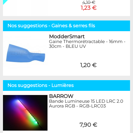
4,10 €
1,23 €
Nos suggestions - Gaines & serres fils
ModderSmart
Gaine Thermorétractable - 16mm -
30cm - BLEU UV
1,20 €
Nos suggestions - Lumières
BARROW
Bande Lumineuse 15 LED LRC 2.0
Aurora RGB - RGB-LRC03
7,90 €