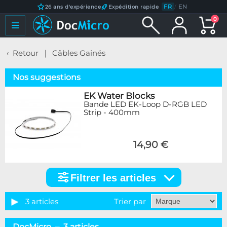
FR
/
EN
26 ans d'expérience
Expédition rapide
0
Retour
Câbles Gainés
Nos suggestions
EK Water Blocks
Bande LED EK-Loop D-RGB LED
Strip - 400mm
14,90 €
Filtrer les articles
Filtrer
les
articles
3 articles
Trier par
Catégorie
DocMicro – 3 articles