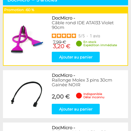
3 pins
1
4 pins
1
Promotion -60 %
IDE & Disquette
1
DocMicro
-
Câble rond IDE ATA133 Violet
90cm
Marque
DocMicro
3
5
/
5
-
1
avis
7,99 €
BitFenix
4
En stock
3,20 €
Expédition immédiate
EK Water Blocks
3
Phobya
45
Ajouter au panier
Couleur
DocMicro
-
Noir
2
Rallonge Molex 3 pins 30cm
Violet
1
Gainée NOIR
Disponibilité / Promotions
Indisponible
2,00 €
Délai inconnu
Articles en stock
Articles en promotions
Ajouter au panier
Appliquer
DocMicro
-