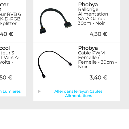
ter
Phobya
s
Rallonge
Alimentation
ur RVB 6
SATA Gainée
EK-D-RGB
30cm - Noir
Splitter
,40 €
4,30 €
cool
Phobya
teur 3
Câble PWM
T Vers A-
Femelle /
olts -
Femelle - 30cm -
Noir
,50 €
3,40 €
on Lumières
Aller dans le rayon Câbles
Alimentations