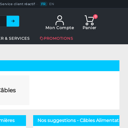
Service client réactif
—
FR
/
EN
0
Mon Compte
Panier
ER & SERVICES
PROMOTIONS
âbles
mières
Nos suggestions - Câbles Alimentation