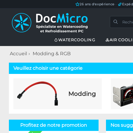
26 ans d'expérience
—
Expéd
WATERCOOLING
AIR COOL
Accueil
Modding & RGB
Veuillez choisir une catégorie
Modding
Profitez de notre promotion
Nos sugg