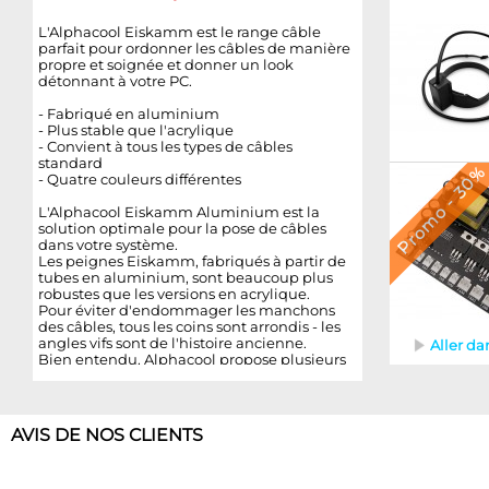
L'Alphacool Eiskamm est le range câble
parfait pour ordonner les câbles de manière
propre et soignée et donner un look
détonnant à votre PC.
- Fabriqué en aluminium
- Plus stable que l'acrylique
- Convient à tous les types de câbles
standard
Promo - 30
- Quatre couleurs différentes
L'Alphacool Eiskamm Aluminium est la
solution optimale pour la pose de câbles
dans votre système.
Les peignes Eiskamm, fabriqués à partir de
tubes en aluminium, sont beaucoup plus
robustes que les versions en acrylique.
Pour éviter d'endommager les manchons
des câbles, tous les coins sont arrondis - les
angles vifs sont de l'histoire ancienne.
Aller da
Bien entendu, Alphacool propose plusieurs
tailles pour chaque type de câble, des câbles
SATA aux
AVIS DE NOS CLIENTS