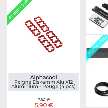
Promo - 24%
Promo - 70
Alphacool
Peigne Eiskamm Alu X12
Aluminium - Rouge (4 pcs)
7,80 €
5,90 €