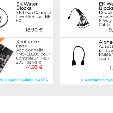
EK Water
EK Wa
Blocks
Block
EK-Loop Connect
Double
Level Sensor TBE
voies 
60
6-Way 
Cable
18,90 €
9
%
KooLance
Alpha
Carte
Adapta
Additionnelle
pins JS
TMS-EB205 pour
RGB 5 V
Controleur TMS-
15cm
205
59,90 €
41,93 €
1
ns le rayon Régulateurs & LCD
Aller dans le ray