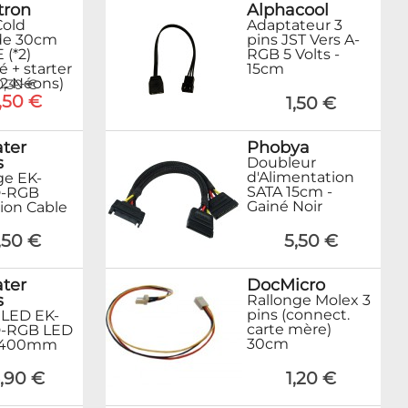
tron
Alphacool
old
Adaptateur 3
de 30cm
pins JST Vers A-
(*2)
RGB 5 Volts -
 + starter
15cm
 2 Néons)
0,30 €
,50 €
1,50 €
ter
Phobya
s
Doubleur
d'Alimentation
ge EK-
SATA 15cm -
D-RGB
Gainé Noir
ion Cable
,50 €
5,50 €
ter
DocMicro
s
Rallonge Molex 3
pins (connect.
LED EK-
carte mère)
D-RGB LED
30cm
- 400mm
,90 €
1,20 €