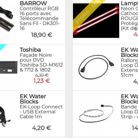
Promo - 56%
Lamp
BARROW
Néon C
Contrôleur RGB
Catho
16 ports avec
ROUGE 
Télécommande
Protégé
Sans Fil - DK301-
(Kit de
16
1
4
18,90 €
%
Toshiba
EK Wa
Block
Façade Noire
pour DVD
Rallon
Toshiba SD-M1612
Loop 
& 1712 & 1802
Extens
51cm
4,10 €
1,23 €
4
EK Water
EK Wa
Blocks
Block
EK-Loop Connect
Bande 
- USB External
Loop 
Cable 1m
Strip 
4,20 €
14