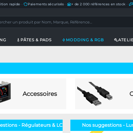
ition rapide
—
Paiements sécurisés
—
+ de 2 000 références en stock
—
ING
PÂTES & PADS
MODDING & RGB
ATELI
Accessoires
C
estions - Régulateurs & LCD
Nos suggestions - Lu