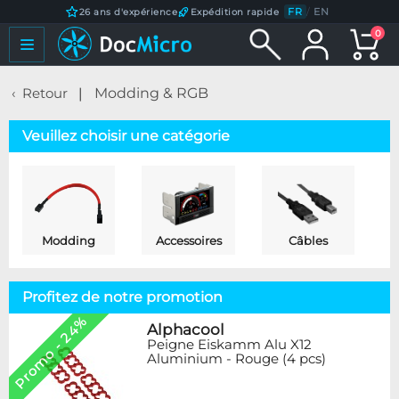
FR
/
EN
26 ans d'expérience
Expédition rapide
0
Retour
Modding & RGB
Veuillez choisir une catégorie
Modding
Accessoires
Câbles
Profitez de notre promotion
Promo - 24%
Alphacool
Peigne Eiskamm Alu X12
Aluminium - Rouge (4 pcs)