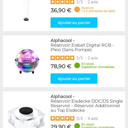
5
/
5
-
2
avis
Rupture
36,90 €
1 à 2 semaines de délai
Ajouter au panier
Alphacool
-
Réservoir Eisball Digital RGB -
Plexi (Sans Pompe)
5
/
5
-
2
avis
En stock
78,90 €
Expédition immédiate
Ajouter au panier
Alphacool
-
Réservoir Eisdecke DDC/D5 Single
Reservoir - Réservoir Additionnel
au Top Eisdecke
5
/
5
-
4
avis
En stock
29,90 €
Expédition immédiate