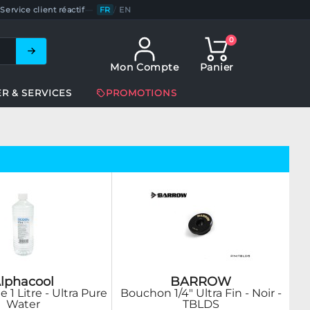
Service client réactif
—
FR
/
EN
0
Mon Compte
Panier
ER & SERVICES
PROMOTIONS
lphacool
BARROW
e 1 Litre - Ultra Pure
Bouchon 1/4" Ultra Fin - Noir -
Water
TBLDS