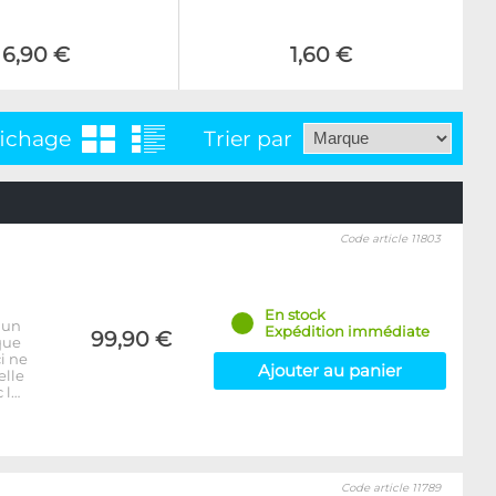
6,90 €
1,60 €
fichage
Trier par
Code article 11803
En stock
 un
Expédition immédiate
99,90 €
que
i ne
Ajouter au panier
elle
 l…
Code article 11789