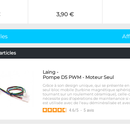
€
3,90 €
cles
Af
articles
Laing
-
Pompe D5 PWM - Moteur Seul
Grâce à son design unique, qui se présente en
seul bloc mobile (turbine magnétique sphéri
tournant sur un roulement céramique), celle-c
nécessite pas d'opérations de maintenance si 
est utilisée avec de l'eau déminéralisée et avec
4.6
/
5
-
5
avis