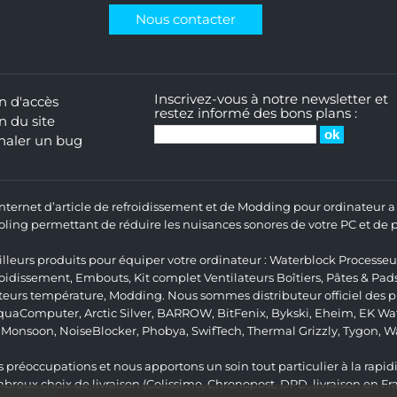
Nous contacter
Inscrivez-vous à notre newsletter et
n d'accès
restez informé des bons plans :
n du site
naler un bug
 Internet d’article de refroidissement et de Modding pour ordinateur
ng permettant de réduire les nuisances sonores de votre PC et de pr
lleurs produits pour équiper votre ordinateur :
Waterblock Processeu
roidissement
,
Embouts
,
Kit complet
Ventilateurs Boîtiers
,
Pâtes & Pad
teurs température
,
Modding
. Nous sommes distributeur officiel des
quaComputer
,
Arctic Silver
,
BARROW
,
BitFenix
,
Bykski
,
Eheim
,
EK Wat
,
Monsoon
,
NoiseBlocker
,
Phobya
,
SwifTech
,
Thermal Grizzly
,
Tygon
,
W
 préoccupations et nous apportons un soin tout particulier à la rapidit
ux choix de livraison (Colissimo, Chronopost, DPD, livraison en Fr