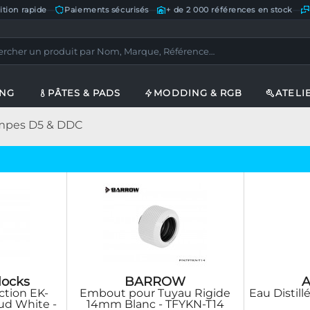
ition rapide
—
Paiements sécurisés
—
+ de 2 000 références en stock
—
ING
PÂTES & PADS
MODDING & RGB
ATELI
pes D5 & DDC
locks
BARROW
A
ction EK-
Embout pour Tuyau Rigide
Eau Distillé
oud White -
14mm Blanc - TFYKN-T14