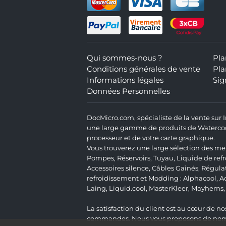
Qui sommes-nous ?
Pla
Conditions générales de vente
Pla
Informations légales
Sig
Données Personnelles
DocMicro.com, spécialiste de la vente sur
une large gamme de produits de Watercooli
processeur et de votre carte graphique.
Vous trouverez une large sélection des mei
Pompes
,
Réservoirs
,
Tuyau
,
Liquide de ref
Accessoires silence
,
Câbles Gainés
,
Régula
refroidissement et Modding :
Alphacool
,
A
Laing
,
Liquid.cool
,
MasterKleer
,
Mayhems
La satisfaction du client est au cœur de nos
commandes. Nous vous proposons de nombre