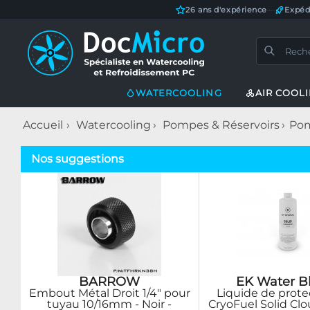
26 ans d'expérience
—
Expéd
WATERCOOLING
AIR COOL
Accueil
Watercooling
Pompes & Réservoirs
Pom
Nos suggestions
BARROW
EK Water B
Embout Métal Droit 1/4" pour
Liquide de prote
tuyau 10/16mm - Noir -
CryoFuel Solid Cl