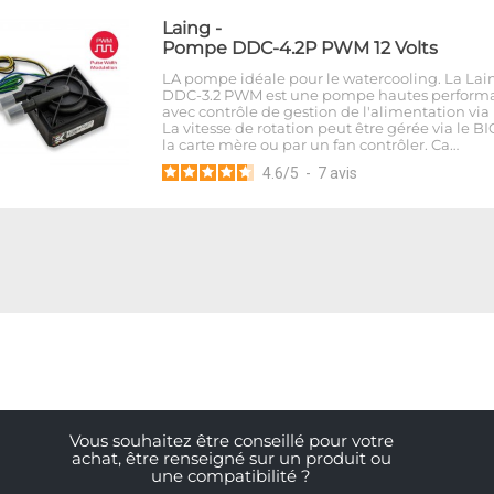
Laing
-
Pompe DDC-4.2P PWM 12 Volts
LA pompe idéale pour le watercooling. La Lai
DDC-3.2 PWM est une pompe hautes perform
avec contrôle de gestion de l'alimentation vi
La vitesse de rotation peut être gérée via le B
la carte mère ou par un fan contrôler. Ca…
4.6
/
5
-
7
avis
Vous souhaitez être conseillé pour votre
achat, être renseigné sur un produit ou
une compatibilité ?