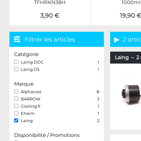
TFHRKN38H
1000ml
3,90 €
19,90 
Filtrer les articles
2 arti
Catégorie
Laing – 2 
Laing DDC
1
Laing D5
1
Marque
Alphacool
8
BARROW
3
Cooling.fr
1
Eheim
1
Laing
2
Disponibilité / Promotions