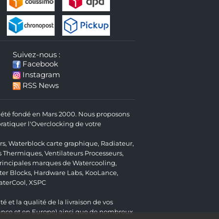
Suivez-nous :
Facebook
Instagram
RSS News
 a été fondé en Mars 2000. Nous proposons
atiquer l'Overclocking de votre
rs
,
Waterblock carte graphique
,
Radiateur
,
s Thermiques
,
Ventilateurs Processeurs
,
 principales marques de Watercooling,
er Blocks
,
Hardware Labs
,
KooLance
,
aterCool
,
XSPC
é et la qualité de la livraison de vos
ance et en Europe) ainsi que de nombreux