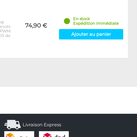
En stock
ng
Expédition immédiate
74,90 €
ances
a PWM.
Ajouter au panier
IOS de
Livraison Express