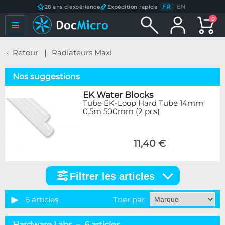
FR
/
EN
26 ans d'expérience
Expédition rapide
0
Retour
Radiateurs Maxi
Nos suggestions
EK Water Blocks
Tube EK-Loop Hard Tube 14mm
0.5m 500mm (2 pcs)
11,40 €
Filtrer les articles
Filtrer
les
articles
6 articles
Trier par
Marque
Hardware Labs – 6 articles