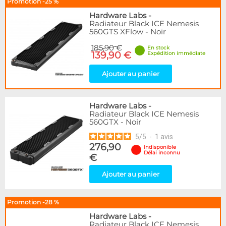
Promotion -25 %
Hardware Labs
-
Radiateur Black ICE Nemesis
560GTS XFlow - Noir
185,90 €
En stock
139,90 €
Expédition immédiate
Ajouter au panier
Hardware Labs
-
Radiateur Black ICE Nemesis
560GTX - Noir
5
/
5
-
1
avis
276,90
Indisponible
Délai inconnu
€
Ajouter au panier
Promotion -28 %
Hardware Labs
-
Radiateur Black ICE Nemesis