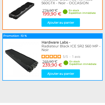
560GTX - Noir - OCCASION
276,90 €
En stock
199,90 €
Expédition immédiate
Ajouter au panier
Promotion -10 %
Hardware Labs
-
Radiateur Black ICE SR2 560 MP -
Noir
5
/
5
-
1
avis
265,90 €
En stock
239,90 €
Expédition immédiate
Ajouter au panier