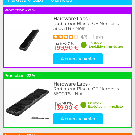
Alphacool
6
Hardware Labs
6
Promotion -39 %
WaterCool
1
Hardware Labs
-
Radiateur Black ICE Nemesis
560GTR - Noir
Disponibilité / Promotions
Articles en stock
4
/
5
-
1
avis
328,90 €
Articles en promotions
En stock
199,90 €
Expédition immédiate
Appliquer
Ajouter au panier
Promotion -22 %
Hardware Labs
-
Radiateur Black ICE Nemesis
560GTS - Noir
179,90 €
En stock
139,90 €
Expédition immédiate
Ajouter au panier