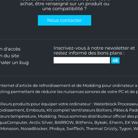
achat, être renseigné sur un produit ou
une compatibilité ?
Nous contacter
Inscrivez-vous à notre newsletter et
n d'accès
restez informé des bons plans :
n du site
naler un bug
 Internet d’article de refroidissement et de Modding pour ordinateur
ng permettant de réduire les nuisances sonores de votre PC et de pr
lleurs produits pour équiper votre ordinateur :
Waterblock Processeu
roidissement
,
Embouts
,
Kit complet
Ventilateurs Boîtiers
,
Pâtes & Pad
teurs température
,
Modding
. Nous sommes distributeur officiel des
quaComputer
,
Arctic Silver
,
BARROW
,
BitFenix
,
Bykski
,
Eheim
,
EK Wat
,
Monsoon
,
NoiseBlocker
,
Phobya
,
SwifTech
,
Thermal Grizzly
,
Tygon
,
W