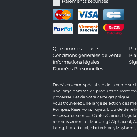
Paiements sécurisés
Qui sommes-nous ?
Pla
Conditions générales de vente
Pla
Informations légales
Sig
Données Personnelles
DocMicro.com, spécialiste de la vente sur
une large gamme de produits de Watercooli
processeur et de votre carte graphique.
Vous trouverez une large sélection des mei
Pompes
,
Réservoirs
,
Tuyau
,
Liquide de ref
Accessoires silence
,
Câbles Gainés
,
Régula
refroidissement et Modding :
Alphacool
,
A
Laing
,
Liquid.cool
,
MasterKleer
,
Mayhems