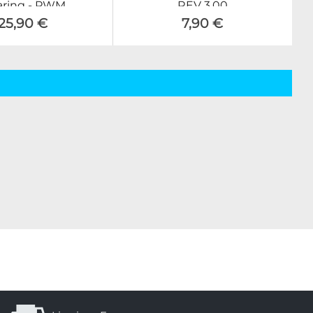
aring - PWM
REV 3.00
25,90 €
7,90 €