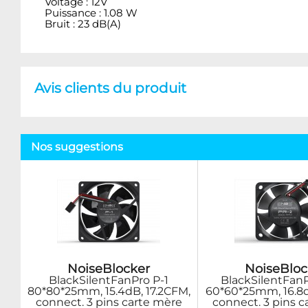
Voltage : 12V
Puissance : 1.08 W
Bruit : 23 dB(A)
Avis clients du produit
Nos suggestions
NoiseBlocker
NoiseBloc
BlackSilentFanPro P-1
BlackSilentFan
80*80*25mm, 15.4dB, 17.2CFM,
60*60*25mm, 16.8d
connect. 3 pins carte mère
connect. 3 pins 