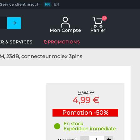
Service client réactif
—
FR
/
EN
0
Mon Compte
Panier
ER & SERVICES
PROMOTIONS
FM, 23dB, connecteur molex 3pins
9,90 €
4,99 €
Pomotion -50%
En stock
Expédition immédiate
-
+