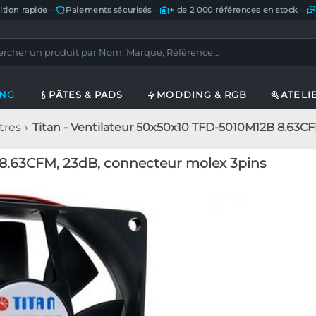
ition rapide
—
Paiements sécurisés
—
+ de 2 000 références en stock
—
ING
PÂTES & PADS
MODDING & RGB
ATELI
tres
Titan - Ventilateur 50x50x10 TFD-5010M12B 8.63C
 8.63CFM, 23dB, connecteur molex 3pins