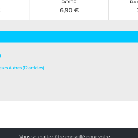
BOITE
Be
€
6,90 €
)
eurs Autres (12 articles)
Vous souhaitez être conseillé pour votre