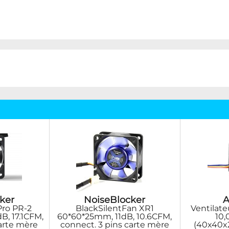
ker
NoiseBlocker
A
Pro PR-2
BlackSilentFan XR1
Ventilat
B, 17.1CFM,
60*60*25mm, 11dB, 10.6CFM,
10
carte mère
connect. 3 pins carte mère
(40x40x