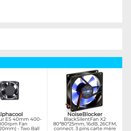
lphacool
NoiseBlocker
eur ES 40mm 400-
BlackSilentFan X2
,000rpm Fan
80*80*25mm, 16dB, 26CFM,
20mm) - Two Ball
connect. 3 pins carte mère