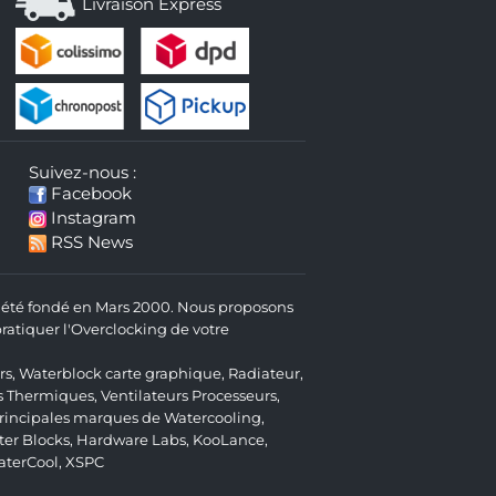
Livraison Express
Suivez-nous :
Facebook
Instagram
RSS News
 a été fondé en Mars 2000. Nous proposons
atiquer l'Overclocking de votre
rs
,
Waterblock carte graphique
,
Radiateur
,
s Thermiques
,
Ventilateurs Processeurs
,
 principales marques de Watercooling,
er Blocks
,
Hardware Labs
,
KooLance
,
aterCool
,
XSPC