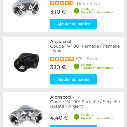
4.8
/
5
-
4
avis
En stock
3,10 €
Expédition immédiate
Ajouter au panier
Alphacool
-
Coude 1/4" 90° Femelle / Femelle
- Noir
5
/
5
-
5
avis
En stock
3,10 €
Expédition immédiate
Ajouter au panier
Alphacool
-
Coude 1/4" 90° Femelle / Femelle
Rotatif - Argent
En stock
4,40 €
Expédition immédiate