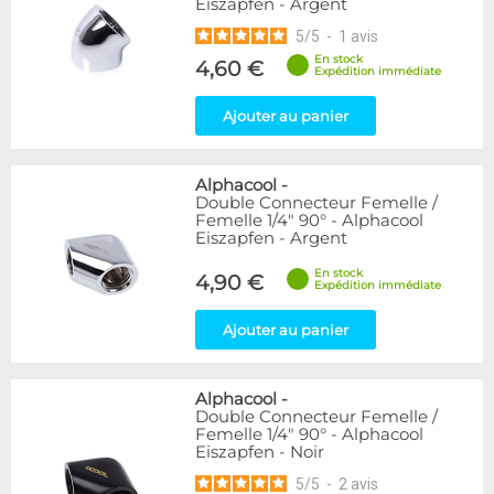
Eiszapfen - Argent
5
/
5
-
1
avis
En stock
4,60 €
Expédition immédiate
Ajouter au panier
Alphacool
-
Double Connecteur Femelle /
Femelle 1/4" 90° - Alphacool
Eiszapfen - Argent
En stock
4,90 €
Expédition immédiate
Ajouter au panier
Alphacool
-
Double Connecteur Femelle /
Femelle 1/4" 90° - Alphacool
Eiszapfen - Noir
5
/
5
-
2
avis