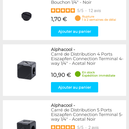
Bouchon 1/4" - Noir
5
/
5
-
12
avis
Rupture
1,70 €
1 à 2 semaines de délai
Ajouter au panier
Alphacool
-
Carré de Distribution 4 Ports
Eiszapfen Connection Terminal 4-
way 1/4" - Acetal Noir
En stock
10,90 €
Expédition immédiate
Ajouter au panier
Alphacool
-
Carré de Distribution 5 Ports
Eiszapfen Connection Terminal 5-
way 1/4" - Acetal Noir
5
/
5
-
2
avis