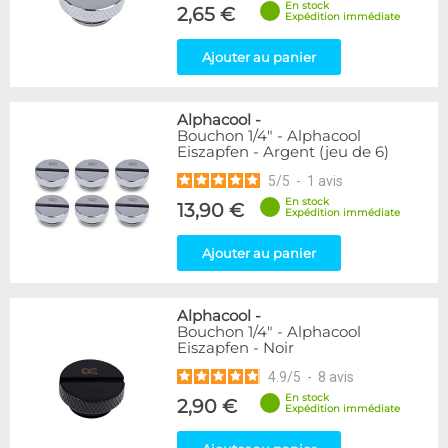
En stock
Forme
2,65 €
Expédition immédiate
Coudé 60°
1
Raccord en Y
5
Ajouter au panier
Genre
Alphacool
-
Femelle
24
Bouchon 1/4" - Alphacool
Femelle / Femelle
53
Eiszapfen - Argent (jeu de 6)
Mâle
61
5
/
5
-
1
avis
Mâle / Femelle
120
En stock
13,90 €
Mâle / Mâle
44
Expédition immédiate
Ajouter au panier
Filetage
1/4"
153
1/8"
1
Alphacool
-
Bouchon 1/4" - Alphacool
Eiszapfen - Noir
Forme
Adaptateur
4
4.9
/
5
-
8
avis
Bouchon
12
En stock
2,90 €
Expédition immédiate
Carré
4
Coudé 90°
94