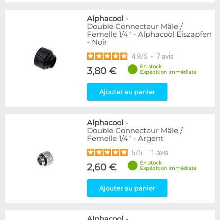
Alphacool
-
Double Connecteur Mâle /
Femelle 1/4" - Alphacool Eiszapfen
- Noir
4.9
/
5
-
7
avis
En stock
3,80 €
Expédition immédiate
Ajouter au panier
Alphacool
-
Double Connecteur Mâle /
Femelle 1/4" - Argent
5
/
5
-
1
avis
En stock
2,60 €
Expédition immédiate
Ajouter au panier
Alphacool
-