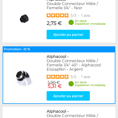
Double Connecteur Mâle /
Femelle 1/4" - Noir
5
/
5
-
1
avis
En stock
2,75 €
Expédition immédiate
Ajouter au panier
Promotion -10 %
Alphacool
-
Double Connecteur Mâle /
Femelle 1/4" 45° - Alphacool
Eiszapfen - Argent
5
/
5
-
1
avis
5,90 €
En stock
5,31 €
Expédition immédiate
Ajouter au panier
Alphacool
-
Double Connecteur Mâle /