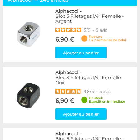
Embouts tuyaux souples
114
Embouts tubes rigides
110
Alphacool
-
Bloc 3 Filetages 1/4" Femelle -
Embouts Cannelés
18
Argent
Adaptateurs
338
5
/
5
-
5
avis
Marque
Rupture
6,90 €
1 à 2 semaines de délai
Alphacool
248
DocMicro
52
Ajouter au panier
BARROW
55
Bykski
3
Alphacool
-
Cooling.fr
10
Bloc 3 Filetages 1/4" Femelle -
EK Water Blocks
142
Noir
KooLance
18
4.8
/
5
-
5
avis
Monsoon
9
En stock
6,90 €
Nanoxia
2
Expédition immédiate
PrimoChill
1
Thermal Grizzly
Ajouter au panier
9
XSPC
31
Alphacool
-
Couleur
Bloc 5 Filetages 1/4" Femelle -