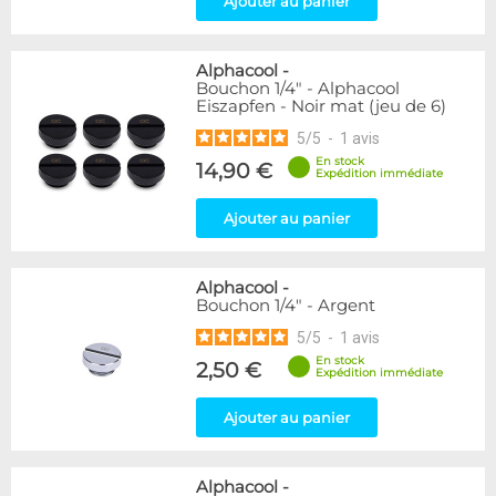
Ajouter au panier
Passe cloison
8
Raccord autobloquant
1
Raccord en T
5
Alphacool
-
Bouchon 1/4" - Alphacool
Eiszapfen - Noir mat (jeu de 6)
Disponibilité / Promotions
5
/
5
-
1
avis
Articles en stock
Articles en promotions
En stock
14,90 €
Expédition immédiate
Appliquer
Ajouter au panier
Alphacool
-
Bouchon 1/4" - Argent
5
/
5
-
1
avis
En stock
2,50 €
Expédition immédiate
Ajouter au panier
Alphacool
-