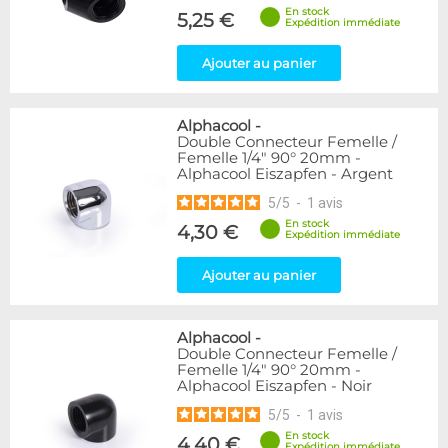
En stock
5,25 €
Expédition immédiate
Ajouter au panier
Alphacool
-
Double Connecteur Femelle /
Femelle 1/4" 90° 20mm -
Alphacool Eiszapfen - Argent
5
/
5
-
1
avis
En stock
4,30 €
Expédition immédiate
Ajouter au panier
Alphacool
-
Double Connecteur Femelle /
Femelle 1/4" 90° 20mm -
Alphacool Eiszapfen - Noir
5
/
5
-
1
avis
En stock
4,40 €
Expédition immédiate