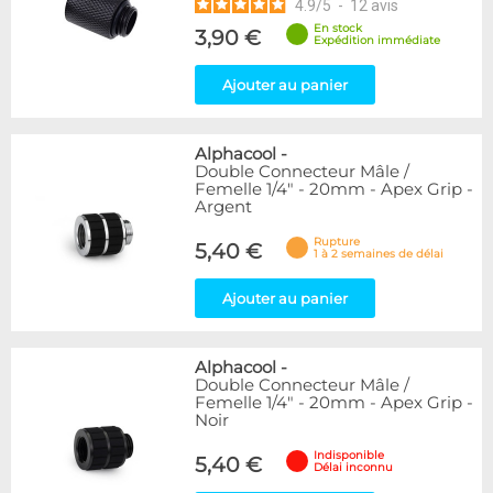
4.9
/
5
-
12
avis
En stock
3,90 €
Expédition immédiate
Ajouter au panier
Alphacool
-
Double Connecteur Mâle /
Femelle 1/4" - 20mm - Apex Grip -
Argent
Rupture
5,40 €
1 à 2 semaines de délai
Ajouter au panier
Alphacool
-
Double Connecteur Mâle /
Femelle 1/4" - 20mm - Apex Grip -
Noir
Indisponible
5,40 €
Délai inconnu