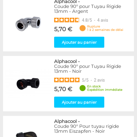
Alphacool
-
Coude 90° pour Tuyau Rigide
13mm - Argent
4.8
/
5
-
4
avis
Rupture
5,70 €
1 à 2 semaines de délai
Ajouter au panier
Alphacool
-
Coude 90° pour Tuyau Rigide
13mm - Noir
5
/
5
-
2
avis
En stock
5,70 €
Expédition immédiate
Ajouter au panier
Alphacool
-
Coude 90° Pour tuyau rigide
13mm Eiszapfen - Noir