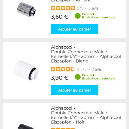
Eiszapfen - Argent
5
/
5
-
6
avis
En stock
3,60 €
Expédition immédiate
Ajouter au panier
Alphacool
-
Double Connecteur Mâle /
Femelle 1/4" - 20mm - Alphacool
Eiszapfen - Blanc
4.5
/
5
-
2
avis
En stock
3,90 €
Expédition immédiate
Ajouter au panier
Alphacool
-
Double Connecteur Mâle /
Femelle 1/4" - 20mm - Alphacool
Eiszapfen - Noir