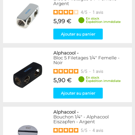
Argent
216
Argent
Plexi
2
4
/
5
-
1
avis
En stock
5,99 €
Couleur
Expédition immédiate
Blanc
36
Ajouter au panier
Bleu
2
Noir/Nickel
28
Or
1
Alphacool
-
Rouge
2
Bloc 5 Filetages 1/4" Femelle -
Noir
Vert
5
Violet
4
5
/
5
-
1
avis
En stock
5,90 €
Expédition immédiate
Couleur
Noir
236
Ajouter au panier
Forme
Coudé 30°
2
Alphacool
-
Bouchon 1/4" - Alphacool
Coudé 45°
39
Eiszapfen - Argent
Droit
280
5
/
5
-
4
avis