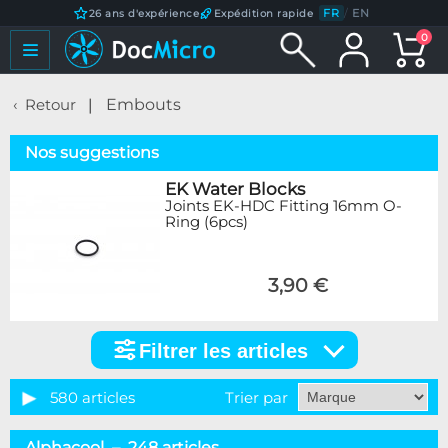
FR
/
EN
26 ans d'expérience
Expédition rapide
0
Retour
Embouts
Nos suggestions
EK Water Blocks
Joints EK-HDC Fitting 16mm O-
Ring (6pcs)
3,90 €
Filtrer les articles
Filtrer
les
articles
580 articles
Trier par
Catégorie
Alphacool – 248 articles