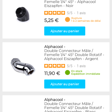
Femelle 1/4" 45° - Alphacool
Eiszapfen - Noir
5
/
5
-
1
avis
Rupture
5,25 €
1 à 2 semaines de délai
Ajouter au panier
Alphacool
-
Double Connecteur Mâle /
Femelle 1/4" 45° Double Rotatif -
Alphacool Eiszapfen - Argent
5
/
5
-
1
avis
En stock
11,90 €
Expédition immédiate
Ajouter au panier
Alphacool
-
Double Connecteur Mâle /
Femelle 1/4" 45° Double Rotatif -
Alphacool Eiszapfen - Blanc