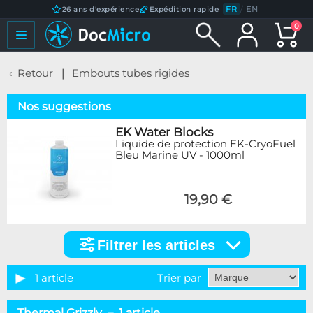
FR
/
EN
26 ans d'expérience
Expédition rapide
0
Retour
Embouts tubes rigides
Nos suggestions
EK Water Blocks
Liquide de protection EK-CryoFuel
Bleu Marine UV - 1000ml
19,90 €
Filtrer les articles
Filtrer
les
articles
1 article
Trier par
Catégorie
Thermal Grizzly – 1 article