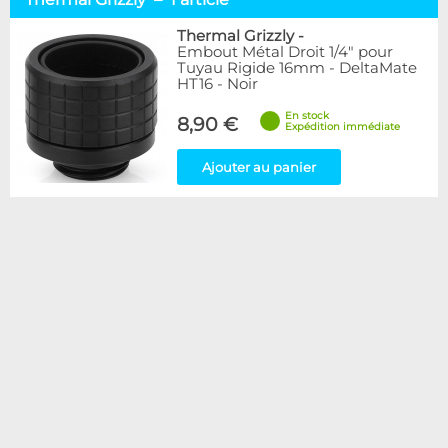
Rigides 16 mm
1
Thermal Grizzly
-
Embout Métal Droit 1/4" pour
Marque
Tuyau Rigide 16mm - DeltaMate
Alphacool
53
HT16 - Noir
BARROW
12
En stock
8,90 €
Bykski
1
Expédition immédiate
EK Water Blocks
28
Monsoon
Ajouter au panier
9
Nanoxia
2
Thermal Grizzly
1
XSPC
4
Couleur
Noir
1
Forme
Droit
1
Disponibilité / Promotions
Articles en stock