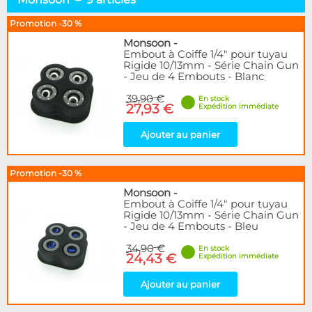
Rigides 13 mm
6
Rigides 16 mm
3
Promotion -30 %
Monsoon
-
Marque
Embout à Coiffe 1/4" pour tuyau
Rigide 10/13mm - Série Chain Gun
Alphacool
53
- Jeu de 4 Embouts - Blanc
BARROW
12
39,90 €
En stock
Bykski
1
27,93 €
Expédition immédiate
EK Water Blocks
28
Monsoon
9
Ajouter au panier
Nanoxia
2
Thermal Grizzly
1
Promotion -30 %
XSPC
4
Monsoon
-
Embout à Coiffe 1/4" pour tuyau
Couleur
Rigide 10/13mm - Série Chain Gun
Argent
- Jeu de 4 Embouts - Bleu
1
Blanc
2
34,90 €
En stock
Bleu
24,43 €
1
Expédition immédiate
Noir/Nickel
1
Ajouter au panier
Rouge
2
Vert
2