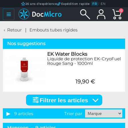
FR
/
EN
26 ans d'expérience
Expédition rapide
0
Retour
Embouts tubes rigides
Nos suggestions
EK Water Blocks
Liquide de protection EK-CryoFuel
Rouge Sang - 1000ml
19,90 €
Filtrer les articles
Filtrer
les
articles
9 articles
Trier par
Catégorie
Monsoon – 9 articles