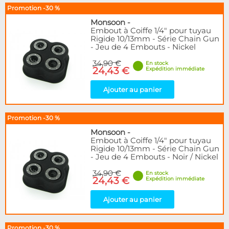
Promotion -30 %
Forme
Monsoon
-
Droit
9
Embout à Coiffe 1/4" pour tuyau
Rigide 10/13mm - Série Chain Gun
- Jeu de 4 Embouts - Nickel
Disponibilité / Promotions
34,90 €
Articles en stock
En stock
24,43 €
Expédition immédiate
Articles en promotions
Ajouter au panier
Appliquer
Promotion -30 %
Monsoon
-
Embout à Coiffe 1/4" pour tuyau
Rigide 10/13mm - Série Chain Gun
- Jeu de 4 Embouts - Noir / Nickel
34,90 €
En stock
24,43 €
Expédition immédiate
Ajouter au panier
Promotion -30 %