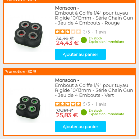
Monsoon
-
Embout à Coiffe 1/4" pour tuyau
Rigide 10/13mm - Série Chain Gun
- Jeu de 4 Embouts - Rouge
3
/
5
-
1
avis
34,90 €
En stock
24,43 €
Expédition immédiate
Ajouter au panier
Promotion -30 %
Monsoon
-
Embout à Coiffe 1/4" pour tuyau
Rigide 10/13mm - Série Chain Gun
- Jeu de 4 Embouts - Vert
5
/
5
-
1
avis
36,90 €
En stock
25,83 €
Expédition immédiate
Ajouter au panier