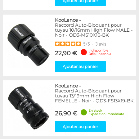
Ajouter au panier
KooLance
-
Raccord Auto-Bloquant pour
tuyau 10/16mm High Flow MALE -
Noir - QD3-MS10X16-BK
5
/
5
-
3
avis
Indisponible
22,90 €
Délai inconnu
Ajouter au panier
KooLance
-
Raccord Auto-Bloquant pour
tuyau 13/19mm High Flow
FEMELLE - Noir - QD3-FS13X19-BK
En stock
26,90 €
Expédition immédiate
Ajouter au panier