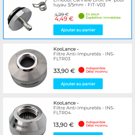
Mâle
3
tuyau 3/5mm - FIT-V03
Mâle / Femelle
2
4,99 €
En stock
4,49 €
Expédition immédiate
Forme
Ajouter au panier
Coudé 90°
1
Droit
10
KooLance
-
Disponibilité / Promotions
Filtre Anti-Impuretés - INS-
Articles en stock
FLTR03
Articles en promotions
Indisponible
33,90 €
Délai inconnu
Appliquer
Ajouter au panier
KooLance
-
Filtre Anti-Impuretés - INS-
FLTR04
Indisponible
13,90 €
Délai inconnu