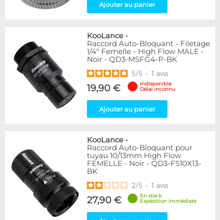
Ajouter au panier
KooLance
-
Raccord Auto-Bloquant - Filetage
1/4" Femelle - High Flow MALE -
Noir - QD3-MSFG4-P-BK
5
/
5
-
1
avis
Indisponible
19,90 €
Délai inconnu
Ajouter au panier
KooLance
-
Raccord Auto-Bloquant pour
tuyau 10/13mm High Flow
FEMELLE - Noir - QD3-FS10X13-
BK
2
/
5
-
1
avis
En stock
27,90 €
Expédition immédiate