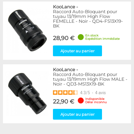
KooLance
-
Raccord Auto-Bloquant pour
tuyau 13/19mm High Flow
FEMELLE - Noir - QD4-FS13X19-
BK
En stock
28,90 €
Expédition immédiate
Ajouter au panier
KooLance
-
Raccord Auto-Bloquant pour
tuyau 13/19mm High Flow MALE -
Noir - QD3-MS13X19-BK
4.3
/
5
-
4
avis
Indisponible
22,90 €
Délai inconnu
Ajouter au panier