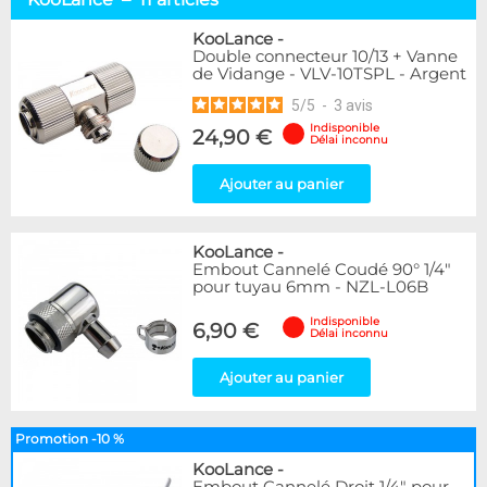
Raccord Autobloquant
6
Autres
5
KooLance
-
Double connecteur 10/13 + Vanne
de Vidange - VLV-10TSPL - Argent
Marque
5
/
5
-
3
avis
Alphacool
146
Indisponible
DocMicro
24,90 €
23
Délai inconnu
BARROW
38
Bykski
1
Ajouter au panier
Cooling.fr
10
EK Water Blocks
86
KooLance
-
KooLance
11
Embout Cannelé Coudé 90° 1/4"
Thermal Grizzly
7
pour tuyau 6mm - NZL-L06B
XSPC
16
Indisponible
6,90 €
Délai inconnu
Couleur
Argent
4
Ajouter au panier
Noir
6
Promotion -10 %
Genre
KooLance
-
Femelle
4
Embout Cannelé Droit 1/4" pour