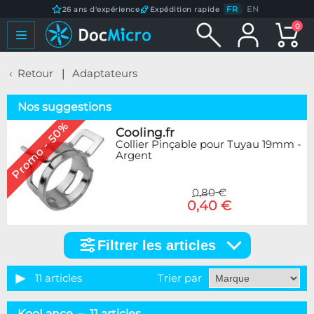
FR
/
EN
26 ans d'expérience
Expédition rapide
0
Retour
Adaptateurs
Nos suggestions
Promo - 50%
Cooling.fr
Collier Pinçable pour Tuyau 19mm -
Argent
0,80 €
0,40 €
Filtrer les articles
Filtrer
les
articles
11 articles
Trier par
Catégorie
KooLance – 11 articles