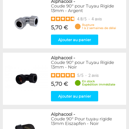
Alphacool
-
Coude 90° pour Tuyau Rigide
13mm - Argent
4.8
/
5
-
4
avis
Rupture
5,70 €
1 à 2 semaines de délai
Ajouter au panier
Alphacool
-
Coude 90° pour Tuyau Rigide
13mm - Noir
5
/
5
-
2
avis
En stock
5,70 €
Expédition immédiate
Ajouter au panier
Alphacool
-
Coude 90° Pour tuyau rigide
13mm Eiszapfen - Noir