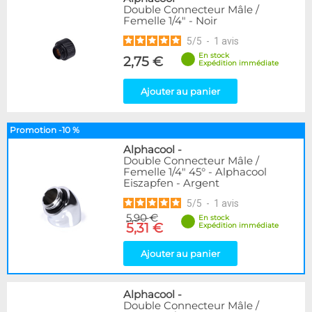
Double Connecteur Mâle /
Femelle 1/4" - Noir
5
/
5
-
1
avis
En stock
2,75 €
Expédition immédiate
Ajouter au panier
Promotion -10 %
Alphacool
-
Double Connecteur Mâle /
Femelle 1/4" 45° - Alphacool
Eiszapfen - Argent
5
/
5
-
1
avis
5,90 €
En stock
5,31 €
Expédition immédiate
Ajouter au panier
Alphacool
-
Double Connecteur Mâle /