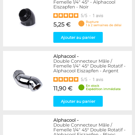
Femelle 1/4" 45° - Alphacool
Eiszapfen - Noir
5
/
5
-
1
avis
Rupture
5,25 €
1 à 2 semaines de délai
Ajouter au panier
Alphacool
-
Double Connecteur Mâle /
Femelle 1/4" 45° Double Rotatif -
Alphacool Eiszapfen - Argent
5
/
5
-
1
avis
En stock
11,90 €
Expédition immédiate
Ajouter au panier
Alphacool
-
Double Connecteur Mâle /
Femelle 1/4" 45° Double Rotatif -
Alphacool Eiszapfen - Blanc