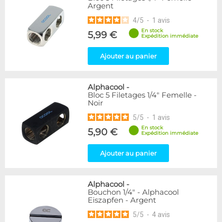
Argent
216
Argent
Noir/Nickel
28
4
/
5
-
1
avis
Or
1
En stock
5,99 €
Rouge
2
Expédition immédiate
Vert
5
Ajouter au panier
Violet
4
Couleur
Alphacool
-
Blanc
36
Bloc 5 Filetages 1/4" Femelle -
Noir
Noir
236
Plexi
2
5
/
5
-
1
avis
En stock
5,90 €
Expédition immédiate
Couleur
Bleu
2
Ajouter au panier
Forme
Coudé 30°
2
Alphacool
-
Bouchon 1/4" - Alphacool
Coudé 60°
1
Eiszapfen - Argent
Coudé 90°
94
5
/
5
-
4
avis
Raccord en Y
5