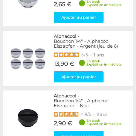
En stock
2,65 €
Expédition immédiate
Forme
Coudé 45°
39
Ajouter au panier
Droit
280
Alphacool
-
Genre
Bouchon 1/4" - Alphacool
Femelle
24
Eiszapfen - Argent (jeu de 6)
Femelle / Femelle
53
5
/
5
-
1
avis
Mâle
61
En stock
13,90 €
Mâle / Femelle
120
Expédition immédiate
Mâle / Mâle
44
Ajouter au panier
Filetage
1/4"
153
Alphacool
-
1/8"
1
Bouchon 1/4" - Alphacool
Eiszapfen - Noir
Forme
4.9
/
5
-
8
avis
Adaptateur
4
En stock
2,90 €
Expédition immédiate
Bouchon
12
Carré
4