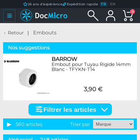
FR
/
EN
26 ans d'expérience
Expédition rapide
0
Retour
Embouts
Nos suggestions
BARROW
Embout pour Tuyau Rigide 14mm
Blanc - TFYKN-T14
3,90 €
Filtrer les articles
Filtrer
les
articles
580 articles
Trier par
Catégorie
Alphacool – 248 articles