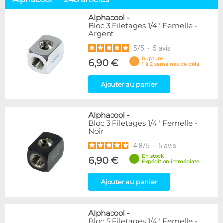
Embouts tuyaux souples
114
Embouts tubes rigides
110
Alphacool
-
Bloc 3 Filetages 1/4" Femelle -
Embouts Cannelés
18
Argent
Adaptateurs
338
5
/
5
-
5
avis
Marque
Rupture
6,90 €
1 à 2 semaines de délai
Alphacool
248
DocMicro
52
Ajouter au panier
BARROW
55
Bykski
3
Alphacool
-
Cooling.fr
10
Bloc 3 Filetages 1/4" Femelle -
EK Water Blocks
142
Noir
KooLance
18
4.8
/
5
-
5
avis
Monsoon
9
En stock
6,90 €
Nanoxia
2
Expédition immédiate
PrimoChill
1
Thermal Grizzly
Ajouter au panier
9
XSPC
31
Alphacool
-
Couleur
Bloc 5 Filetages 1/4" Femelle -