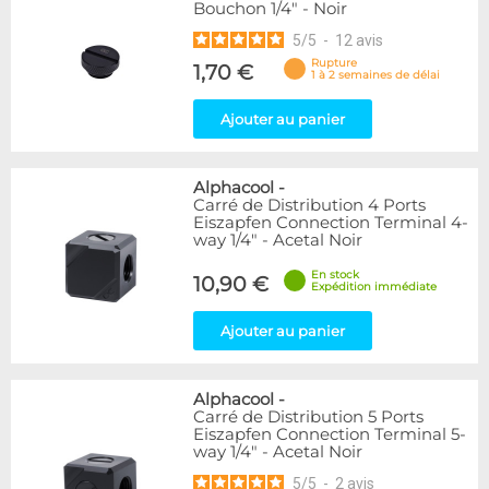
Bouchon 1/4" - Noir
5
/
5
-
12
avis
Rupture
1,70 €
1 à 2 semaines de délai
Ajouter au panier
Alphacool
-
Carré de Distribution 4 Ports
Eiszapfen Connection Terminal 4-
way 1/4" - Acetal Noir
En stock
10,90 €
Expédition immédiate
Ajouter au panier
Alphacool
-
Carré de Distribution 5 Ports
Eiszapfen Connection Terminal 5-
way 1/4" - Acetal Noir
5
/
5
-
2
avis