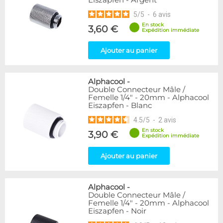
Eiszapfen - Argent
5
/
5
-
6
avis
En stock
3,60 €
Expédition immédiate
Ajouter au panier
Alphacool
-
Double Connecteur Mâle /
Femelle 1/4" - 20mm - Alphacool
Eiszapfen - Blanc
4.5
/
5
-
2
avis
En stock
3,90 €
Expédition immédiate
Ajouter au panier
Alphacool
-
Double Connecteur Mâle /
Femelle 1/4" - 20mm - Alphacool
Eiszapfen - Noir