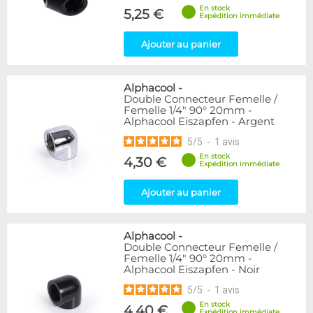
En stock
5,25 €
Expédition immédiate
Ajouter au panier
Alphacool
-
Double Connecteur Femelle /
Femelle 1/4" 90° 20mm -
Alphacool Eiszapfen - Argent
5
/
5
-
1
avis
En stock
4,30 €
Expédition immédiate
Ajouter au panier
Alphacool
-
Double Connecteur Femelle /
Femelle 1/4" 90° 20mm -
Alphacool Eiszapfen - Noir
5
/
5
-
1
avis
En stock
4,40 €
Expédition immédiate