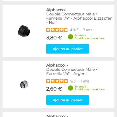
Alphacool
-
Double Connecteur Mâle /
Femelle 1/4" - Alphacool Eiszapfen
- Noir
4.9
/
5
-
7
avis
En stock
3,80 €
Expédition immédiate
Ajouter au panier
Alphacool
-
Double Connecteur Mâle /
Femelle 1/4" - Argent
5
/
5
-
1
avis
En stock
2,60 €
Expédition immédiate
Ajouter au panier
Alphacool
-