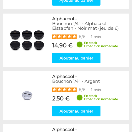
Ajouter au panier
Passe cloison
8
Raccord autobloquant
1
Raccord en T
5
Alphacool
-
Bouchon 1/4" - Alphacool
Eiszapfen - Noir mat (jeu de 6)
Disponibilité / Promotions
5
/
5
-
1
avis
Articles en stock
Articles en promotions
En stock
14,90 €
Expédition immédiate
Appliquer
Ajouter au panier
Alphacool
-
Bouchon 1/4" - Argent
5
/
5
-
1
avis
En stock
2,50 €
Expédition immédiate
Ajouter au panier
Alphacool
-