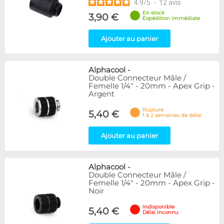
4.9
/
5
-
12
avis
En stock
3,90 €
Expédition immédiate
Ajouter au panier
Alphacool
-
Double Connecteur Mâle /
Femelle 1/4" - 20mm - Apex Grip -
Argent
Rupture
5,40 €
1 à 2 semaines de délai
Ajouter au panier
Alphacool
-
Double Connecteur Mâle /
Femelle 1/4" - 20mm - Apex Grip -
Noir
Indisponible
5,40 €
Délai inconnu