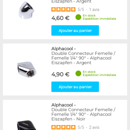
Eiszapfen - Argent
5
/
5
-
1
avis
En stock
4,60 €
Expédition immédiate
Ajouter au panier
Alphacool
-
Double Connecteur Femelle /
Femelle 1/4" 90° - Alphacool
Eiszapfen - Argent
En stock
4,90 €
Expédition immédiate
Ajouter au panier
Alphacool
-
Double Connecteur Femelle /
Femelle 1/4" 90° - Alphacool
Eiszapfen - Noir
5
/
5
-
2
avis