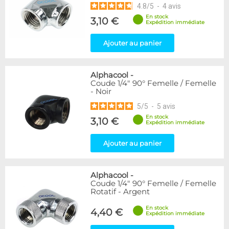
4.8
/
5
-
4
avis
En stock
3,10 €
Expédition immédiate
Ajouter au panier
Alphacool
-
Coude 1/4" 90° Femelle / Femelle
- Noir
5
/
5
-
5
avis
En stock
3,10 €
Expédition immédiate
Ajouter au panier
Alphacool
-
Coude 1/4" 90° Femelle / Femelle
Rotatif - Argent
En stock
4,40 €
Expédition immédiate