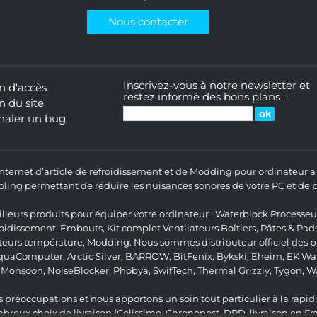
Nous contacter
Inscrivez-vous à notre newsletter et
n d'accès
restez informé des bons plans :
n du site
naler un bug
 Internet d’article de refroidissement et de Modding pour ordinateur
ng permettant de réduire les nuisances sonores de votre PC et de pr
lleurs produits pour équiper votre ordinateur :
Waterblock Processeu
roidissement
,
Embouts
,
Kit complet
Ventilateurs Boîtiers
,
Pâtes & Pad
teurs température
,
Modding
. Nous sommes distributeur officiel des
quaComputer
,
Arctic Silver
,
BARROW
,
BitFenix
,
Bykski
,
Eheim
,
EK Wat
,
Monsoon
,
NoiseBlocker
,
Phobya
,
SwifTech
,
Thermal Grizzly
,
Tygon
,
W
 préoccupations et nous apportons un soin tout particulier à la rapidit
ux choix de livraison (Colissimo, Chronopost, DPD, livraison en Fr