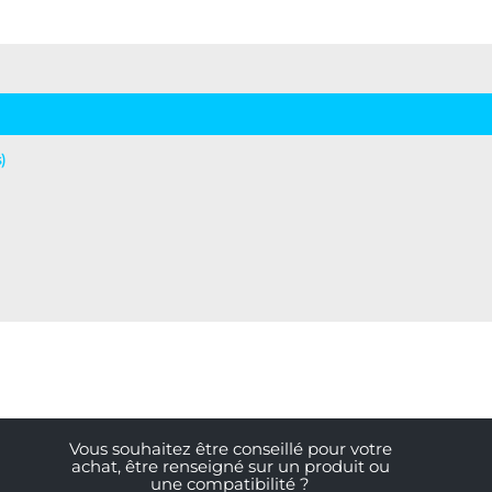
)
Vous souhaitez être conseillé pour votre
achat, être renseigné sur un produit ou
une compatibilité ?