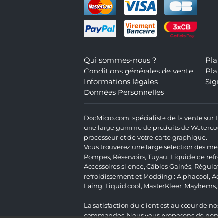
Qui sommes-nous ?
Pla
Conditions générales de vente
Pla
Informations légales
Sig
Données Personnelles
DocMicro.com, spécialiste de la vente sur
une large gamme de produits de Watercooli
processeur et de votre carte graphique.
Vous trouverez une large sélection des mei
Pompes
,
Réservoirs
,
Tuyau
,
Liquide de ref
Accessoires silence
,
Câbles Gainés
,
Régula
refroidissement et Modding :
Alphacool
,
A
Laing
,
Liquid.cool
,
MasterKleer
,
Mayhems
La satisfaction du client est au cœur de nos
commandes. Nous vous proposons de nombre