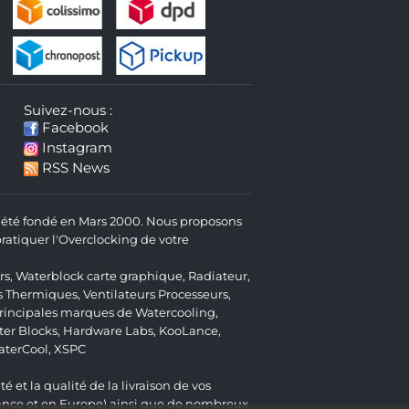
Suivez-nous :
Facebook
Instagram
RSS News
 a été fondé en Mars 2000. Nous proposons
atiquer l'Overclocking de votre
rs
,
Waterblock carte graphique
,
Radiateur
,
s Thermiques
,
Ventilateurs Processeurs
,
 principales marques de Watercooling,
er Blocks
,
Hardware Labs
,
KooLance
,
aterCool
,
XSPC
é et la qualité de la livraison de vos
ance et en Europe) ainsi que de nombreux