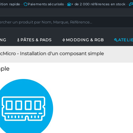
ition rapide
—
Paiements sécurisés
—
+ de 2 000 références en stock
—
ING
PÂTES & PADS
MODDING & RGB
ATELI
cMicro - Installation d'un composant simple
mple