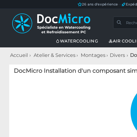
26 ans d'expérience
—
Expéd
WATERCOOLING
AIR COOL
Accueil
Atelier & Services
Montages
Divers
Do
DocMicro Installation d'un composant si