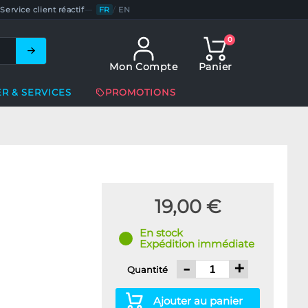
Service client réactif
—
FR
/
EN
0
Mon Compte
Panier
ER & SERVICES
PROMOTIONS
19,00 €
En stock
Expédition immédiate
-
+
Quantité
Ajouter au panier