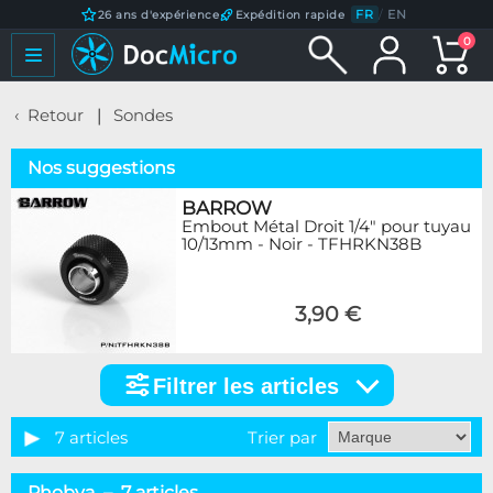
FR
/
EN
26 ans d'expérience
Expédition rapide
0
Retour
Sondes
Nos suggestions
BARROW
Embout Métal Droit 1/4" pour tuyau
10/13mm - Noir - TFHRKN38B
3,90 €
Filtrer les articles
Filtrer
les
articles
7 articles
Trier par
Marque
Phobya – 7 articles