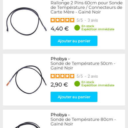
Rallonge 2 Pins 60cm pour Sonde
de Température / Connecteurs de
Carte Mère - Gainé Noir
5
/
5
-
3
avis
En stock
4,40 €
Expédition immédiate
Ajouter au panier
Phobya
-
Sonde de Température 50cm -
Gainé Noir
5
/
5
-
2
avis
En stock
2,90 €
Expédition immédiate
Ajouter au panier
Phobya
-
Sonde de Température 80cm -
Gainé Noir