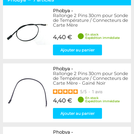
Alphacool
10
DocMicro
3
Phobya
-
Rallonge 2 Pins 30cm pour Sonde
BARROW
2
de Température / Connecteurs de
Bykski
1
Carte Mère
EK Water Blocks
1
En stock
KooLance
1
4,40 €
Expédition immédiate
Monsoon
1
Phobya
7
Ajouter au panier
XSPC
2
Phobya
-
Disponibilité / Promotions
Rallonge 2 Pins 30cm pour Sonde
Articles en stock
de Température / Connecteurs de
Articles en promotions
Carte Mère - Gainé Noir
5
/
5
-
1
avis
Appliquer
En stock
4,40 €
Expédition immédiate
Ajouter au panier
Phobya
-