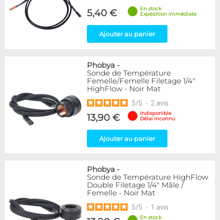
En stock
5,40 €
Expédition immédiate
Ajouter au panier
Phobya
-
Sonde de Température
Femelle/Femelle Filetage 1/4"
HighFlow - Noir Mat
5
/
5
-
2
avis
Indisponible
13,90 €
Délai inconnu
Ajouter au panier
Phobya
-
Sonde de Température HighFlow
Double Filetage 1/4" Mâle /
Femelle - Noir Mat
5
/
5
-
1
avis
En stock