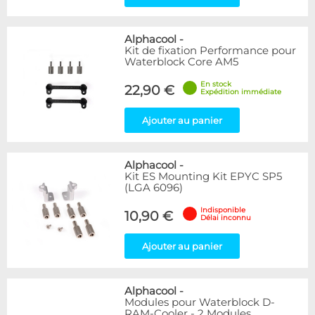
Alphacool
-
Kit de fixation Performance pour
Waterblock Core AM5
En stock
22,90 €
Expédition immédiate
Ajouter au panier
Alphacool
-
Kit ES Mounting Kit EPYC SP5
(LGA 6096)
Indisponible
10,90 €
Délai inconnu
Ajouter au panier
Alphacool
-
Modules pour Waterblock D-
RAM-Cooler - 2 Modules