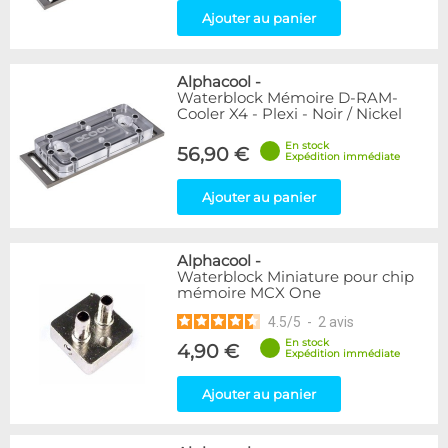
Ajouter au panier
Alphacool
-
Waterblock Mémoire D-RAM-
Cooler X4 - Plexi - Noir / Nickel
En stock
56,90 €
Expédition immédiate
Ajouter au panier
Alphacool
-
Waterblock Miniature pour chip
mémoire MCX One
4.5
/
5
-
2
avis
En stock
4,90 €
Expédition immédiate
Ajouter au panier