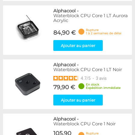
Alphacool
-
Waterblock CPU Core 1 LT Aurora
Acrylic
Rupture
84,90 €
1 à 2 semaines de délai
Ajouter au panier
Alphacool
-
Waterblock CPU Core 1 LT Noir
4.7
/
5
-
3
avis
En stock
79,90 €
Expédition immédiate
Ajouter au panier
Alphacool
-
Waterblock CPU Core 1 Noir
105,90
Rupture