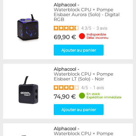
Alphacool
-
Waterblock CPU + Pompe
Eisbaer Aurora (Solo) - Digital
RGB
4.3
/
5
-
3
avis
Indisponible
69,90 €
Délai inconnu
Ajouter au panier
Alphacool
-
Waterblock CPU + Pompe
Eisbaer LT (Solo) - Noir
4
/
5
-
1
avis
En stock
74,90 €
Expédition immédiate
Ajouter au panier
Alphacool
-
Waterblock CPU + Pompe