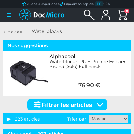
FR
/
EN
26 ans d'expérience
Expédition rapide
0
Retour
Waterblocks
Nos suggestions
Alphacool
Waterblock CPU + Pompe Eisbaer
Pro ES (Solo) Full Black
76,90 €
Filtrer les articles
Filtrer
les
articles
223 articles
Trier par
Catégorie
Alphacool – 102 articles