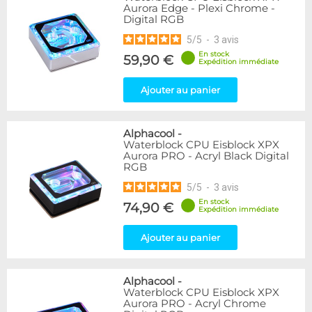
Aurora Edge - Plexi Chrome -
Digital RGB
5
/
5
-
3
avis
En stock
59,90 €
Expédition immédiate
Ajouter au panier
Alphacool
-
Waterblock CPU Eisblock XPX
Aurora PRO - Acryl Black Digital
RGB
5
/
5
-
3
avis
En stock
74,90 €
Expédition immédiate
Ajouter au panier
Alphacool
-
Waterblock CPU Eisblock XPX
Aurora PRO - Acryl Chrome