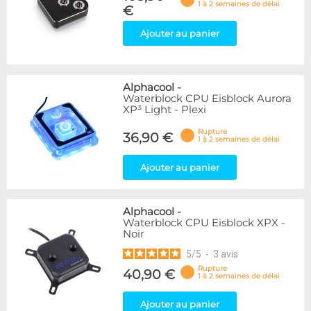
1 à 2 semaines de délai
€
Ajouter au panier
Alphacool
-
Waterblock CPU Eisblock Aurora
XP³ Light - Plexi
Rupture
36,90 €
1 à 2 semaines de délai
Ajouter au panier
Alphacool
-
Waterblock CPU Eisblock XPX -
Noir
5
/
5
-
3
avis
Rupture
40,90 €
1 à 2 semaines de délai
Ajouter au panier