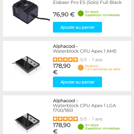
Eisbaer Pro ES (Solo) Full Black
En stock
76,90 €
Expédition immédiate
Ajouter au panier
Alphacool
-
Waterblock CPU Apex 1 AM5
5
/
5
-
1
avis
178,90
Rupture
1 à 2 semaines de délai
€
Ajouter au panier
Alphacool
-
Waterblock CPU Apex 1 LGA
1700/1851
5
/
5
-
1
avis
178,90
En stock
Expédition immédiate
€