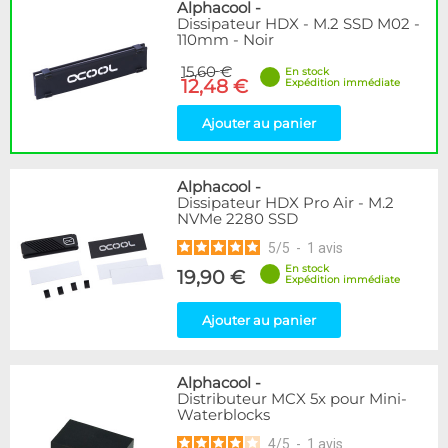
Disponibilité / Promotions
Alphacool
-
Dissipateur HDX - M.2 SSD M02 -
Articles en stock
110mm - Noir
Articles en promotions
15,60 €
En stock
12,48 €
Expédition immédiate
Appliquer
Ajouter au panier
Alphacool
-
Dissipateur HDX Pro Air - M.2
NVMe 2280 SSD
5
/
5
-
1
avis
En stock
19,90 €
Expédition immédiate
Ajouter au panier
Alphacool
-
Distributeur MCX 5x pour Mini-
Waterblocks
4
/
5
-
1
avis