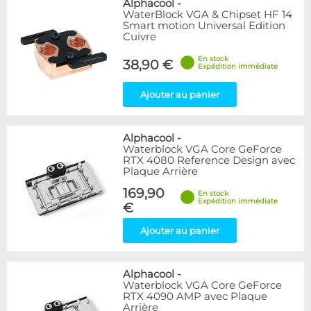
Alphacool
-
WaterBlock VGA & Chipset HF 14
Smart motion Universal Edition
Cuivre
En stock
38,90 €
Expédition immédiate
Ajouter au panier
Alphacool
-
Waterblock VGA Core GeForce
RTX 4080 Reference Design avec
Plaque Arrière
169,90
En stock
Expédition immédiate
€
Ajouter au panier
Alphacool
-
Waterblock VGA Core GeForce
RTX 4090 AMP avec Plaque
Arrière