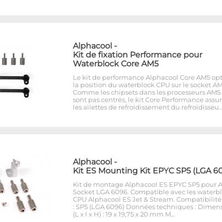
Alphacool
-
Kit de fixation Performance pour
Waterblock Core AM5
Le kit de performance Alphacool Core AM5 op
la position du waterblock CPU sur le socket AM
Comme les chipsets dans les processeurs AM5
sont pas centrés, le kit Core Performance assu
les ailettes de refroidissement du refroidisseu
Alphacool
-
Kit ES Mounting Kit EPYC SP5 (LGA 6
Kit de montage Alphacool ES EPYC SP5 pour
Socket LGA 6096. Compatible avec les waterb
CPU Alphacool ES Jet & Stream. Compatibilité
: SP5 (LGA 6096) Données techniques : Dimen
(L x l x H) : 19 x 19,75 x 20 mm M…