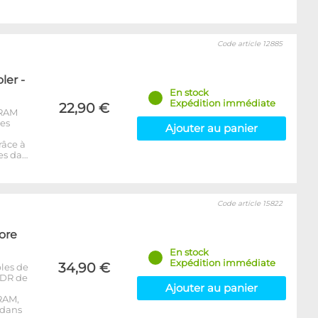
Code article 12885
er -
En stock
Expédition immédiate
22,90 €
-RAM
les
Ajouter au panier
râce à
es da…
Code article 15822
ore
En stock
Expédition immédiate
34,90 €
les de
DDR de
Ajouter au panier
RAM,
 dans