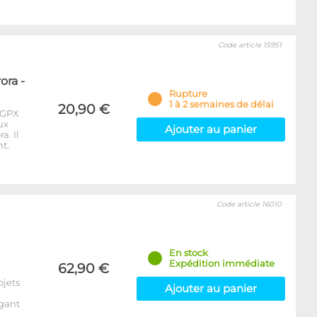
Code article 15951
ora -
Rupture
1 à 2 semaines de délai
20,90 €
 GPX
ux
Ajouter au panier
a. Il
t.
Code article 16010
En stock
Expédition immédiate
62,90 €
ojets
Ajouter au panier
égant