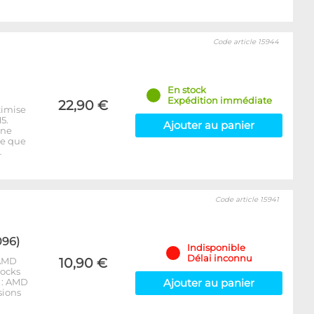
Code article 15944
En stock
Expédition immédiate
22,90 €
timise
5.
Ajouter au panier
 ne
re que
…
Code article 15941
096)
Indisponible
Délai inconnu
 AMD
10,90 €
locks
 : AMD
Ajouter au panier
sions