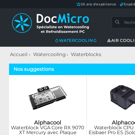
26 ans d'expérience
—
Expéd
WATERCOOLING
AIR COOL
Accueil
Watercooling
Waterblocks
Nos suggestions
Alphacool
Alphaco
Waterblock VGA Core RX 9070
Waterblock CPU
XT Mercury avec Plaque
Eisbaer Pro ES (Solo