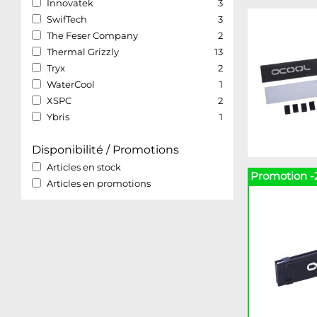
Innovatek
3
SwifTech
3
The Feser Company
2
Thermal Grizzly
13
Tryx
2
WaterCool
1
XSPC
2
Ybris
1
Disponibilité / Promotions
Articles en stock
Promotion -
Articles en promotions