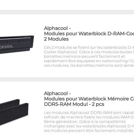
Alphacool
-
Modules pour Waterblock D-RAM-Cool
2 Modules
Ces 2 modules se fixent sur les waterblocks D
Cooler Alphacool. Grâce à ces modules toutes 
barrettes mémoire peuvent facilement et
rapidement être équipées en watercooling ! G
ces modules, les barrettes mémoire sont serré
Alphacool
-
Modules pour Waterblock Mémoire C
DDR5-RAM Modul - 2 pcs
Les modules Alphacool DDR5-RAM sont capab
refroidir de manière fiable les modules RAM 
5ème génération. Grâce à la compatibilité
inchangée avec les waterblocks Alphacool D-
les modules peuvent être facilement installés