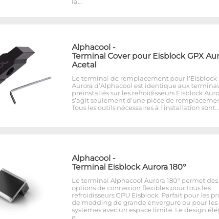
la…
Alphacool
-
Terminal Cover pour Eisblock GPX Aur
Acetal
Le terminal de remplacement pour l’Eisblock
Aurora d’Alphacool est identique aux termina
préinstallés sur les refroidisseurs Eisblock Auror
s’agit seulement d’une pièce de remplacemen
Tous les outils nécessaires à l’installation sont…
Alphacool
-
Terminal Eisblock Aurora 180°
Le terminal Alphacool Aurora 180° permet des
options de connexion flexibles pour tous les
refroidisseurs GPU Eisblock. Parfait pour les pr
de modding de grande envergure ou pour les
systèmes avec un espace limité. Le design él
e…