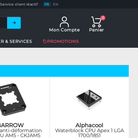
Service client réactif
—
FR
/
EN
0
Mon Compte
Panier
ER & SERVICES
PROMOTIONS
BARROW
Alphacool
 anti-déformation
Waterblock CPU Apex 1 LGA
PU AM5 - CKJAM5
1700/1851