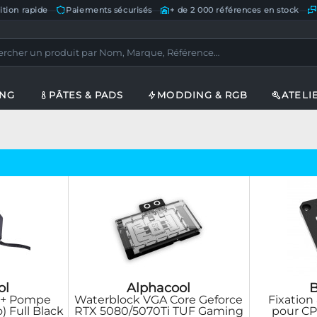
ition rapide
—
Paiements sécurisés
—
+ de 2 000 références en stock
—
ING
PÂTES & PADS
MODDING & RGB
ATELI
ol
Alphacool
 + Pompe
Waterblock VGA Core Geforce
Fixation
) Full Black
RTX 5080/5070Ti TUF Gaming
pour C