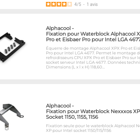
4
/
5
-
1
avis
Alphacool
-
Fixation pour Waterblock Alphacool 
Pro et Eisbaer Pro pour Intel LGA 467
Équerre de montage Alphacool XPX Pro et Eis
Pro pour Intel LGA 4677. Permet le montage d
refroidisseurs CPU XPX Pro et Eisbaer Pro sur l
socket serveur Intel LGA 4677. Données techn
Dimensions (L x l x H) 118,60…
Alphacool
-
Fixation pour Waterblock Nexxxos XP
Socket 1150, 1155, 1156
Fixation seule pour le waterblock Alphacool 
XP pour Intel socket 1150/115/1156