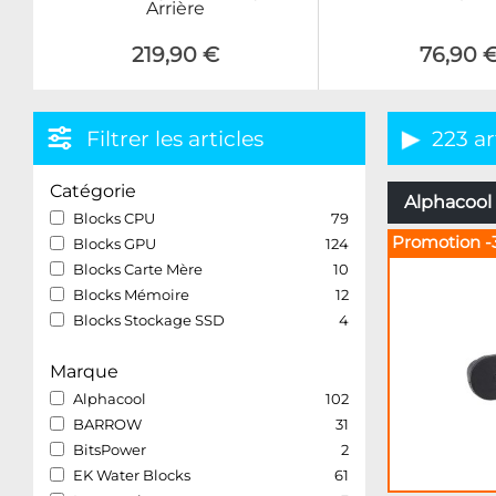
Arrière
219,90 €
76,90 
Filtrer les articles
223 ar
Catégorie
Alphacool 
Blocks CPU
79
Promotion -
Blocks GPU
124
Blocks Carte Mère
10
Blocks Mémoire
12
Blocks Stockage SSD
4
Marque
Alphacool
102
BARROW
31
BitsPower
2
EK Water Blocks
61