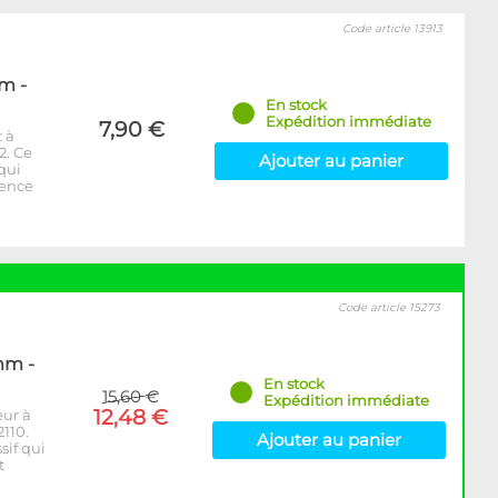
Code article 13913
m -
En stock
Expédition immédiate
7,90 €
 à
2. Ce
Ajouter au panier
 qui
rence
Code article 15273
mm -
En stock
15,60 €
Expédition immédiate
12,48 €
eur à
110.
Ajouter au panier
sif qui
t