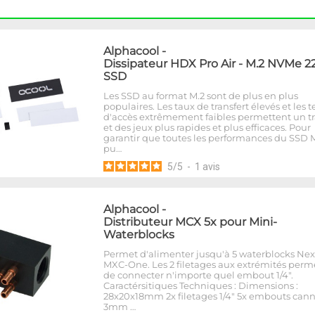
Alphacool
-
Dissipateur HDX Pro Air - M.2 NVMe 2
SSD
Les SSD au format M.2 sont de plus en plus
populaires. Les taux de transfert élevés et les
d'accès extrêmement faibles permettent un tr
et des jeux plus rapides et plus efficaces. Pour
garantir que toutes les performances du SSD 
pu…
5
/
5
-
1
avis
Alphacool
-
Distributeur MCX 5x pour Mini-
Waterblocks
Permet d'alimenter jusqu'à 5 waterblocks Ne
MXC-One. Les 2 filetages aux extrémités perm
de connecter n'importe quel embout 1/4".
Caractérsitiques Techniques : Dimensions :
28x20x18mm 2x filetages 1/4" 5x embouts cann
3mm …