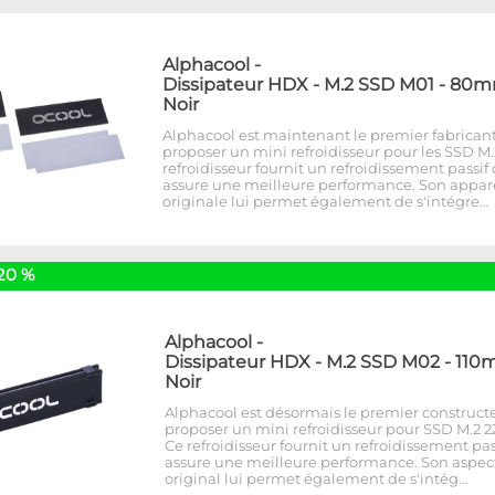
Alphacool
-
Dissipateur HDX - M.2 SSD M01 - 80m
Noir
Alphacool est maintenant le premier fabricant
proposer un mini refroidisseur pour les SSD M.
refroidisseur fournit un refroidissement passif
assure une meilleure performance. Son appa
originale lui permet également de s'intégre…
20 %
Alphacool
-
Dissipateur HDX - M.2 SSD M02 - 110
Noir
Alphacool est désormais le premier construct
proposer un mini refroidisseur pour SSD M.2 22
Ce refroidisseur fournit un refroidissement pas
assure une meilleure performance. Son aspec
original lui permet également de s'intég…