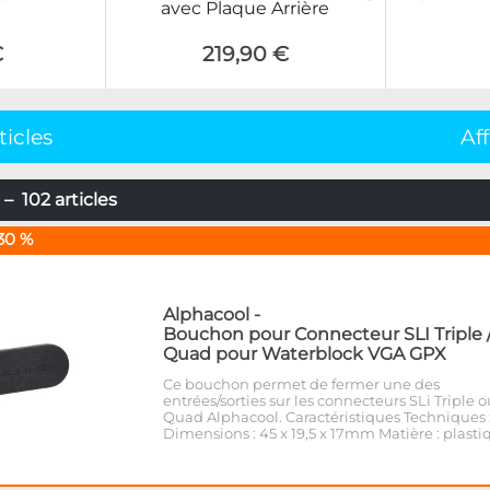
avec Plaque Arrière
€
219,90 €
ticles
Af
– 102 articles
30 %
Alphacool
-
Bouchon pour Connecteur SLI Triple 
Quad pour Waterblock VGA GPX
Ce bouchon permet de fermer une des
entrées/sorties sur les connecteurs SLi Triple o
Quad Alphacool. Caractéristiques Techniques 
Dimensions : 45 x 19,5 x 17mm Matière : plasti