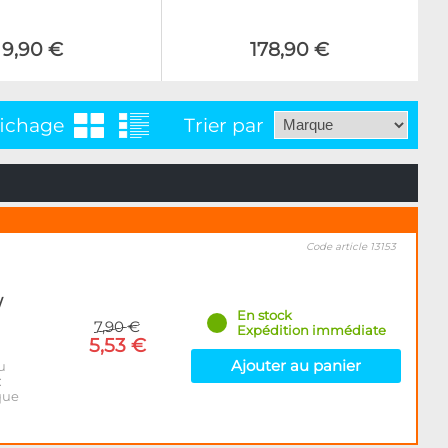
9,90 €
178,90 €
fichage
Trier par
Code article 13153
/
En stock
7,90 €
Expédition immédiate
5,53 €
Ajouter au panier
u
:
que