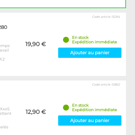
Code article 15264
280
En stock
Expédition immédiate
19,90 €
 temps
avail
Ajouter au panier
M.2
Code article 10852
En stock
xXxoS
Expédition immédiate
12,90 €
ettent
Ajouter au panier
elés