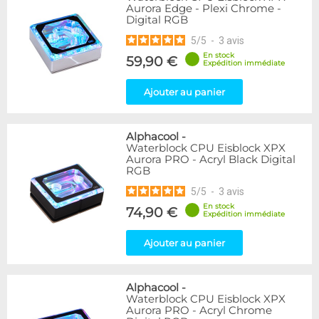
Aurora Edge - Plexi Chrome -
Digital RGB
5
/
5
-
3
avis
En stock
59,90 €
Expédition immédiate
Ajouter au panier
Alphacool
-
Waterblock CPU Eisblock XPX
Aurora PRO - Acryl Black Digital
RGB
5
/
5
-
3
avis
En stock
74,90 €
Expédition immédiate
Ajouter au panier
Alphacool
-
Waterblock CPU Eisblock XPX
Aurora PRO - Acryl Chrome