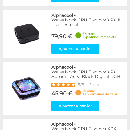
Alphacool
-
Waterblock CPU Eisblock XPX 1U
- Noir Acetal
En stock
79,90 €
Expédition immédiate
Ajouter au panier
Alphacool
-
Waterblock CPU Eisblock XPX
Aurora - Acryl Black Digital RGB
5
/
5
-
3
avis
Rupture
45,90 €
1 à 2 semaines de délai
Ajouter au panier
Alphacool
-
Waterblock CPU Eisblock XPX