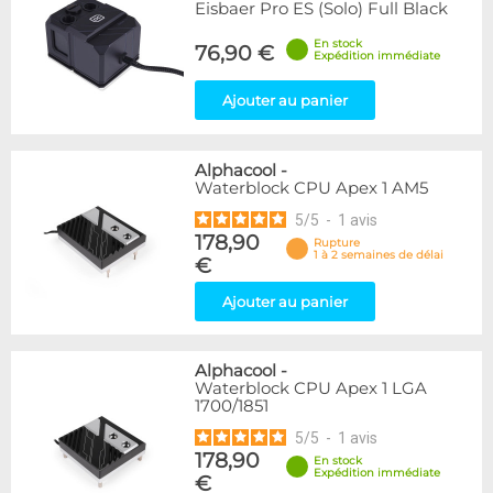
Eisbaer Pro ES (Solo) Full Black
En stock
76,90 €
Expédition immédiate
Ajouter au panier
Alphacool
-
Waterblock CPU Apex 1 AM5
5
/
5
-
1
avis
178,90
Rupture
1 à 2 semaines de délai
€
Ajouter au panier
Alphacool
-
Waterblock CPU Apex 1 LGA
1700/1851
5
/
5
-
1
avis
178,90
En stock
Expédition immédiate
€