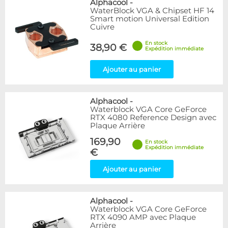
Alphacool
-
WaterBlock VGA & Chipset HF 14
Smart motion Universal Edition
Cuivre
En stock
38,90 €
Expédition immédiate
Ajouter au panier
Alphacool
-
Waterblock VGA Core GeForce
RTX 4080 Reference Design avec
Plaque Arrière
169,90
En stock
Expédition immédiate
€
Ajouter au panier
Alphacool
-
Waterblock VGA Core GeForce
RTX 4090 AMP avec Plaque
Arrière