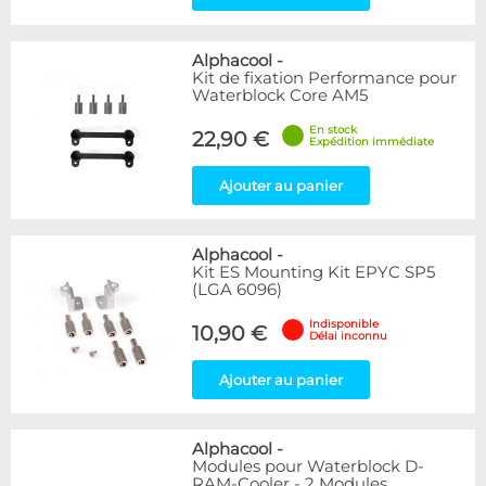
Alphacool
-
Kit de fixation Performance pour
Waterblock Core AM5
En stock
22,90 €
Expédition immédiate
Ajouter au panier
Alphacool
-
Kit ES Mounting Kit EPYC SP5
(LGA 6096)
Indisponible
10,90 €
Délai inconnu
Ajouter au panier
Alphacool
-
Modules pour Waterblock D-
RAM-Cooler - 2 Modules