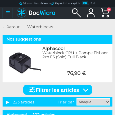
FR
/
EN
26 ans d'expérience
Expédition rapide
0
Retour
Waterblocks
Nos suggestions
Alphacool
Waterblock CPU + Pompe Eisbaer
Pro ES (Solo) Full Black
76,90 €
Filtrer les articles
Filtrer
les
articles
223 articles
Trier par
Catégorie
Alphacool – 102 articles