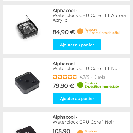
Alphacool
-
Waterblock CPU Core 1 LT Aurora
Acrylic
Rupture
84,90 €
1 à 2 semaines de délai
Ajouter au panier
Alphacool
-
Waterblock CPU Core 1 LT Noir
4.7
/
5
-
3
avis
En stock
79,90 €
Expédition immédiate
Ajouter au panier
Alphacool
-
Waterblock CPU Core 1 Noir
105,90
Rupture