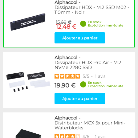
Disponibilité / Promotions
Alphacool
-
Dissipateur HDX - M.2 SSD M02 -
Articles en stock
110mm - Noir
Articles en promotions
15,60 €
En stock
12,48 €
Expédition immédiate
Appliquer
Ajouter au panier
Alphacool
-
Dissipateur HDX Pro Air - M.2
NVMe 2280 SSD
5
/
5
-
1
avis
En stock
19,90 €
Expédition immédiate
Ajouter au panier
Alphacool
-
Distributeur MCX 5x pour Mini-
Waterblocks
4
/
5
-
1
avis