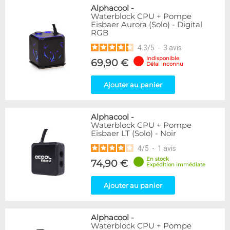
Alphacool
-
Waterblock CPU + Pompe
Eisbaer Aurora (Solo) - Digital
RGB
4.3
/
5
-
3
avis
Indisponible
69,90 €
Délai inconnu
Ajouter au panier
Alphacool
-
Waterblock CPU + Pompe
Eisbaer LT (Solo) - Noir
4
/
5
-
1
avis
En stock
74,90 €
Expédition immédiate
Ajouter au panier
Alphacool
-
Waterblock CPU + Pompe