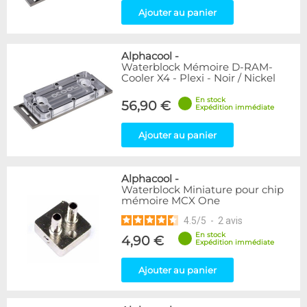
Ajouter au panier
Alphacool
-
Waterblock Mémoire D-RAM-
Cooler X4 - Plexi - Noir / Nickel
En stock
56,90 €
Expédition immédiate
Ajouter au panier
Alphacool
-
Waterblock Miniature pour chip
mémoire MCX One
4.5
/
5
-
2
avis
En stock
4,90 €
Expédition immédiate
Ajouter au panier