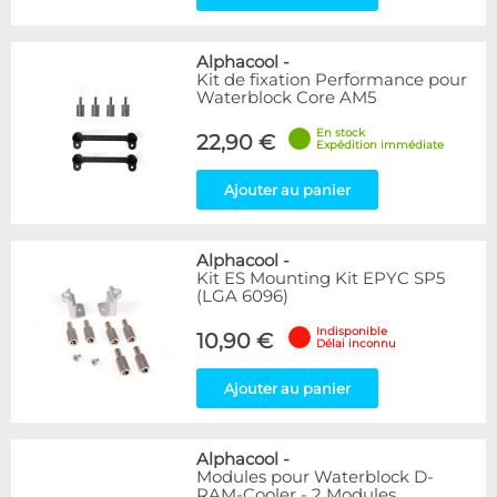
Alphacool
-
Kit de fixation Performance pour
Waterblock Core AM5
En stock
22,90 €
Expédition immédiate
Ajouter au panier
Alphacool
-
Kit ES Mounting Kit EPYC SP5
(LGA 6096)
Indisponible
10,90 €
Délai inconnu
Ajouter au panier
Alphacool
-
Modules pour Waterblock D-
RAM-Cooler - 2 Modules