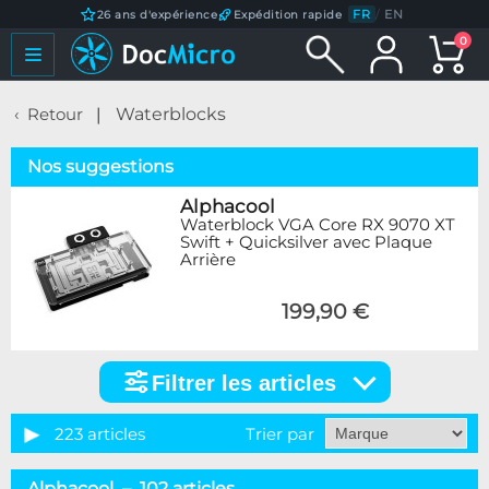
FR
/
EN
26 ans d'expérience
Expédition rapide
0
Retour
Waterblocks
Nos suggestions
Alphacool
Waterblock VGA Core RX 9070 XT
Swift + Quicksilver avec Plaque
Arrière
199,90 €
Filtrer les articles
Filtrer
les
articles
223 articles
Trier par
Catégorie
Alphacool – 102 articles