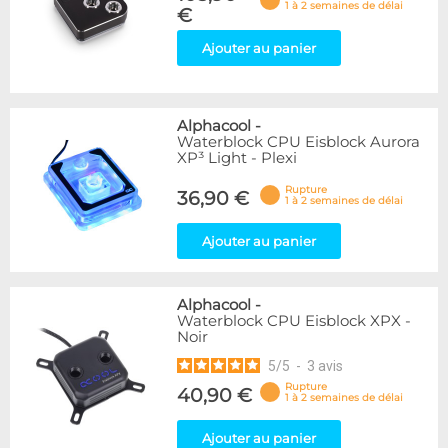
1 à 2 semaines de délai
€
Ajouter au panier
Alphacool
-
Waterblock CPU Eisblock Aurora
XP³ Light - Plexi
Rupture
36,90 €
1 à 2 semaines de délai
Ajouter au panier
Alphacool
-
Waterblock CPU Eisblock XPX -
Noir
5
/
5
-
3
avis
Rupture
40,90 €
1 à 2 semaines de délai
Ajouter au panier