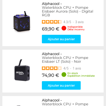
Alphacool
-
Waterblock CPU + Pompe
Eisbaer Aurora (Solo) - Digital
RGB
4.3
/
5
-
3
avis
Indisponible
69,90 €
Délai inconnu
Ajouter au panier
Alphacool
-
Waterblock CPU + Pompe
Eisbaer LT (Solo) - Noir
4
/
5
-
1
avis
En stock
74,90 €
Expédition immédiate
Ajouter au panier
Alphacool
-
Waterblock CPU + Pompe