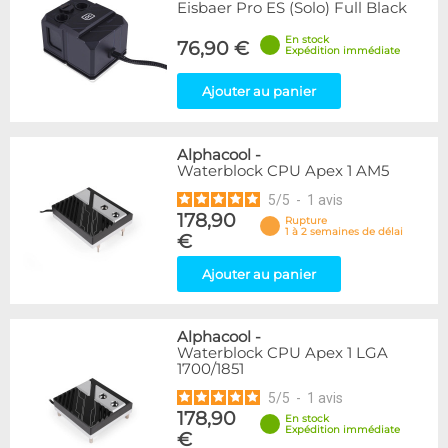
Eisbaer Pro ES (Solo) Full Black
En stock
76,90 €
Expédition immédiate
Ajouter au panier
Alphacool
-
Waterblock CPU Apex 1 AM5
5
/
5
-
1
avis
178,90
Rupture
1 à 2 semaines de délai
€
Ajouter au panier
Alphacool
-
Waterblock CPU Apex 1 LGA
1700/1851
5
/
5
-
1
avis
178,90
En stock
Expédition immédiate
€