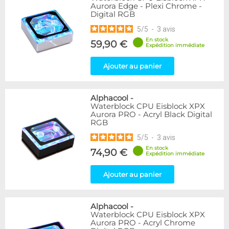
Aurora Edge - Plexi Chrome -
Digital RGB
5
/
5
-
3
avis
En stock
59,90 €
Expédition immédiate
Ajouter au panier
Alphacool
-
Waterblock CPU Eisblock XPX
Aurora PRO - Acryl Black Digital
RGB
5
/
5
-
3
avis
En stock
74,90 €
Expédition immédiate
Ajouter au panier
Alphacool
-
Waterblock CPU Eisblock XPX
Aurora PRO - Acryl Chrome