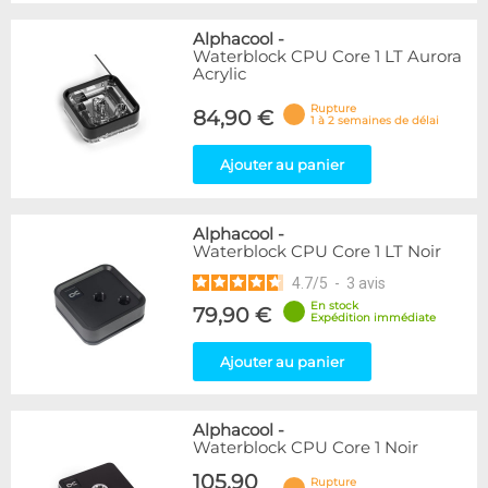
Alphacool
-
Waterblock CPU Core 1 LT Aurora
Acrylic
Rupture
84,90 €
1 à 2 semaines de délai
Ajouter au panier
Alphacool
-
Waterblock CPU Core 1 LT Noir
4.7
/
5
-
3
avis
En stock
79,90 €
Expédition immédiate
Ajouter au panier
Alphacool
-
Waterblock CPU Core 1 Noir
105,90
Rupture