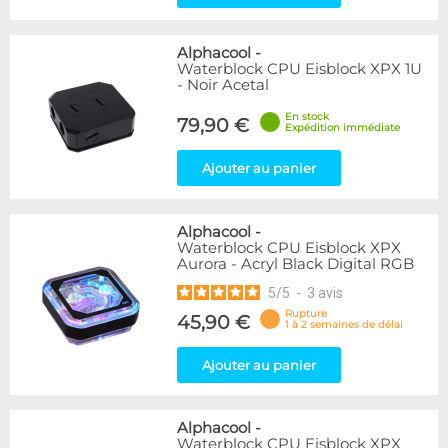
Alphacool
-
Waterblock CPU Eisblock XPX 1U
- Noir Acetal
En stock
79,90 €
Expédition immédiate
Ajouter au panier
Alphacool
-
Waterblock CPU Eisblock XPX
Aurora - Acryl Black Digital RGB
5
/
5
-
3
avis
Rupture
45,90 €
1 à 2 semaines de délai
Ajouter au panier
Alphacool
-
Waterblock CPU Eisblock XPX