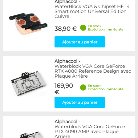
Alphacool
-
WaterBlock VGA & Chipset HF 14
Smart motion Universal Edition
Cuivre
En stock
38,90 €
Expédition immédiate
Ajouter au panier
Alphacool
-
Waterblock VGA Core GeForce
RTX 4080 Reference Design avec
Plaque Arrière
169,90
En stock
Expédition immédiate
€
Ajouter au panier
Alphacool
-
Waterblock VGA Core GeForce
RTX 4090 AMP avec Plaque
Arrière