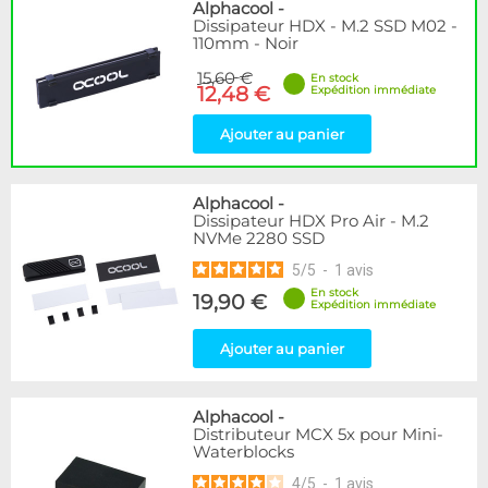
Disponibilité / Promotions
Alphacool
-
Dissipateur HDX - M.2 SSD M02 -
Articles en stock
110mm - Noir
Articles en promotions
15,60 €
En stock
12,48 €
Expédition immédiate
Appliquer
Ajouter au panier
Alphacool
-
Dissipateur HDX Pro Air - M.2
NVMe 2280 SSD
5
/
5
-
1
avis
En stock
19,90 €
Expédition immédiate
Ajouter au panier
Alphacool
-
Distributeur MCX 5x pour Mini-
Waterblocks
4
/
5
-
1
avis