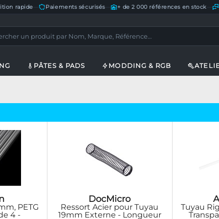
ition rapide
—
Paiements sécurisés
—
+ de 2 000 références en stock
—
ING
PÂTES & PADS
MODDING & RGB
ATELI
n
DocMicro
A
3mm, PETG
Ressort Acier pour Tuyau
Tuyau Rig
de 4 -
19mm Externe - Longueur
Transpa