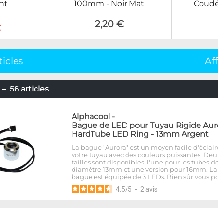
nt
100mm - Noir Mat
Coudé
2,20 €
€
ticles
Af
– 56 articles
Alphacool
-
Bague de LED pour Tuyau Rigide Aur
HardTube LED Ring - 13mm Argent
La bague "Aurora" est un moyen facile d'éclair
votre tuyau avec des couleurs puissantes. Deu
tailles sont disponibles, l'une pour les tubes d
diamètre 13mm et une version pour 16mm. La
bague est équipée de 3 LEDs. Bien sûr vous p
4.5
/
5
-
2
avis