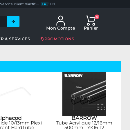
Service client réactif
—
FR
/
EN
0
Mon Compte
Panier
ER & SERVICES
PROMOTIONS
lphacool
BARROW
ide 10/13mm Plexi
Tube Acrylique 12/16mm
rent HardTube -
500mm - YK16-12