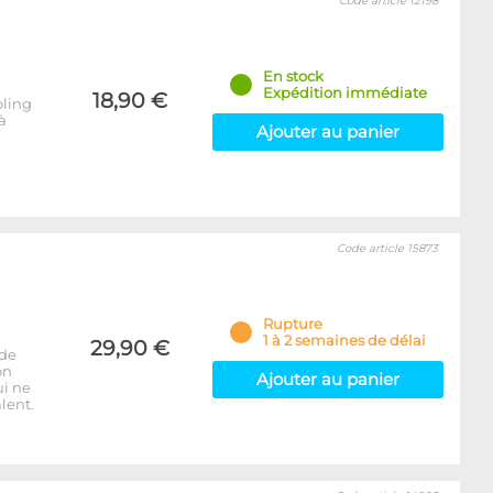
Code article 12198
En stock
Expédition immédiate
18,90 €
oling
à
Ajouter au panier
Code article 15873
Rupture
1 à 2 semaines de délai
29,90 €
 de
on
Ajouter au panier
ui ne
lent.