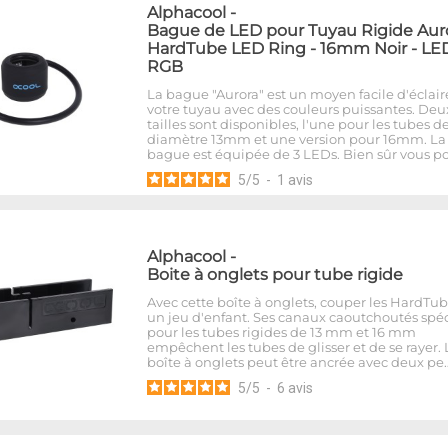
Alphacool
-
Bague de LED pour Tuyau Rigide Aur
HardTube LED Ring - 16mm Noir - LE
RGB
La bague "Aurora" est un moyen facile d'éclair
votre tuyau avec des couleurs puissantes. Deu
tailles sont disponibles, l'une pour les tubes d
diamètre 13mm et une version pour 16mm. La
bague est équipée de 3 LEDs. Bien sûr vous p
5
/
5
-
1
avis
Alphacool
-
Boite à onglets pour tube rigide
Avec cette boîte à onglets, couper les HardTub
un jeu d'enfant. Ses canaux caoutchoutés spé
pour les tubes rigides de 13 mm et 16 mm
empêchent les tubes de glisser et de se rayer. 
boîte à onglets peut être ancrée avec deux pe
5
/
5
-
6
avis