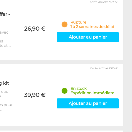
Code article 14907
fer -
Rupture
1 à 2 semaines de délai
26,90 €
 avec
Ajouter au panier
es
s et …
Code article 15242
g kit
En stock
r eau
Expédition immédiate
39,90 €
s
Ajouter au panier
és pour
p…