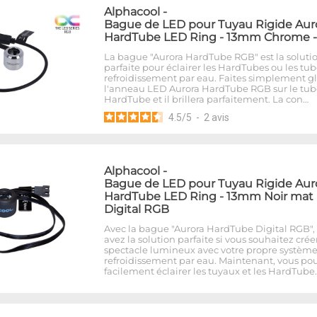
Alphacool
-
Bague de LED pour Tuyau Rigide Aur
HardTube LED Ring - 13mm Chrome 
La bague "Aurora HardTube RGB" est la soluti
parfaite pour éclairer les HardTubes ou les tu
refroidissement par eau. Faites simplement gl
l'anneau LED Aurora HardTube RGB sur le tub
HardTube et il brillera parfaitement. La con…
4.5
/
5
-
2
avis
Alphacool
-
Bague de LED pour Tuyau Rigide Aur
HardTube LED Ring - 13mm Noir mat 
Digital RGB
Avec la bague "Aurora HardTube Digital RGB",
avez la solution parfaite si vous souhaitez crée
spectacle lumineux avec votre propre systèm
refroidissement par eau. Maintenant, vous po
facilement éclairer les tuyaux et les HardTube