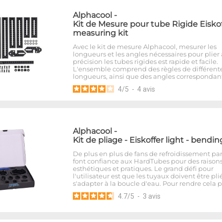
Alphacool
-
Kit de Mesure pour tube Rigide Eiskof
measuring kit
Avec le kit de mesure Alphacool, mesurer les
longueurs et les angles nécessaires pour plier
précision les tubes rigides est rapide et facile.
L'ensemble comprend des règles de différent
longueurs, ainsi que des angles correspondant
4
/
5
-
4
avis
Alphacool
-
Kit de pliage - Eiskoffer light - bendin
De plus en plus de fans de refroidissement pa
font confiance aux HardTubes pour des raison
esthétiques et pratiques. Le grand défi pour
l'utilisateur est que les tuyaux doivent être pli
s'adapter à la boucle d'eau. Pour rendre cela 
4.7
/
5
-
3
avis