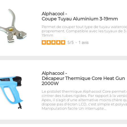
Alphacool
-
Coupe Tuyau Aluminium 3-19mm
Permet de couper tout type de tuyau waterco
proprement. Compatible avec les tuyaux de 3 
19mm
5
/
5
-
1
avis
Alphacool
-
Décapeur Thermique Core Heat Gun
2000W
Le pistolet thermique Alphacool Core permet
cintrer des tubes rigides. Par rapport à la versi
Apex, il s'agit d'une alternative moins chère q
dispose pas d'écran LCD, c'est simple et polyva
Manipulation facile Un interrupte…