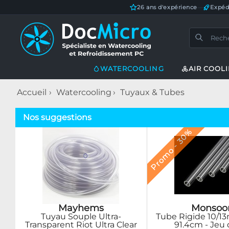
26 ans d'expérience
—
Expéd
WATERCOOLING
AIR COOL
Accueil
Watercooling
Tuyaux & Tubes
Nos suggestions
Promo - 30%
Monsoo
Mayhems
Tube Rigide 10/1
Tuyau Souple Ultra-
91.4cm - Jeu 
Transparent Riot Ultra Clear