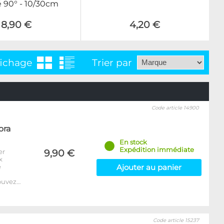
 90° - 10/30cm
8,90 €
4,20 €
fichage
Trier par
Code article 14900
ora
En stock
Expédition immédiate
er
9,90 €
x
e
Ajouter au panier
ouvez…
Code article 15237