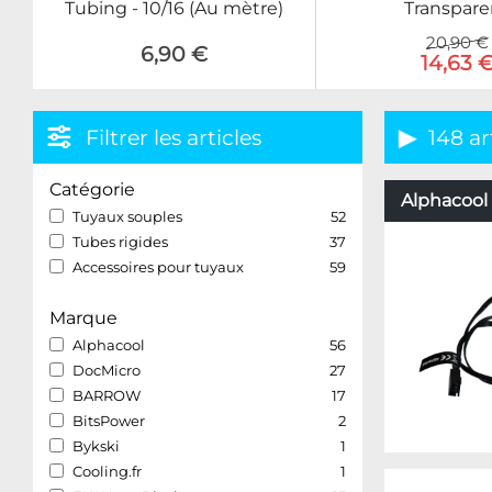
Transpare
Tubing - 10/16 (Au mètre)
20,90 €
6,90 €
14,63 
Filtrer les articles
148 ar
Catégorie
Alphacool 
Tuyaux souples
52
Tubes rigides
37
Accessoires pour tuyaux
59
Marque
Alphacool
56
DocMicro
27
BARROW
17
BitsPower
2
Bykski
1
Cooling.fr
1