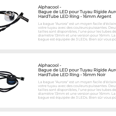
Alphacool
-
Bague de LED pour Tuyau Rigide Aur
HardTube LED Ring - 16mm Argent
La bague "Aurora" est un moyen facile d'éclair
votre tuyau avec des couleurs puissantes. Deu
tailles sont disponibles, l'une pour les tubes d
diamètre 13mm et une version pour 16mm. La
bague est équipée de 3 LEDs. Bien sûr vous p
Alphacool
-
Bague de LED pour Tuyau Rigide Aur
HardTube LED Ring - 16mm Noir
La bague "Aurora" est un moyen facile d'éclair
votre tuyau avec des couleurs puissantes. Deu
tailles sont disponibles, l'une pour les tubes d
diamètre 13mm et une version pour 16mm. La
bague est équipée de 3 LEDs. Bien sûr vous p