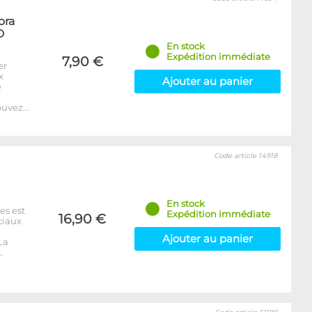
ora
D
En stock
Expédition immédiate
7,90 €
er
x
Ajouter au panier
e
ouvez…
Code article 14918
En stock
es est
Expédition immédiate
16,90 €
ciaux
Ajouter au panier
La
…