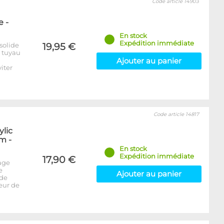
Code article 14903
 -
En stock
Expédition immédiate
solide
19,95 €
e tuyau
Ajouter au panier
iter
Code article 14817
ylic
m -
En stock
Expédition immédiate
17,90 €
age
e
Ajouter au panier
 de
seur de