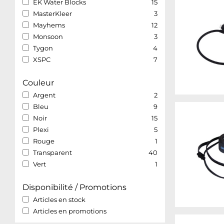
EK Water Blocks
15
MasterKleer
3
Mayhems
12
Monsoon
3
Tygon
4
XSPC
7
Couleur
Argent
2
Bleu
9
Noir
15
Plexi
5
Rouge
1
Transparent
40
Vert
1
Disponibilité / Promotions
Articles en stock
Articles en promotions