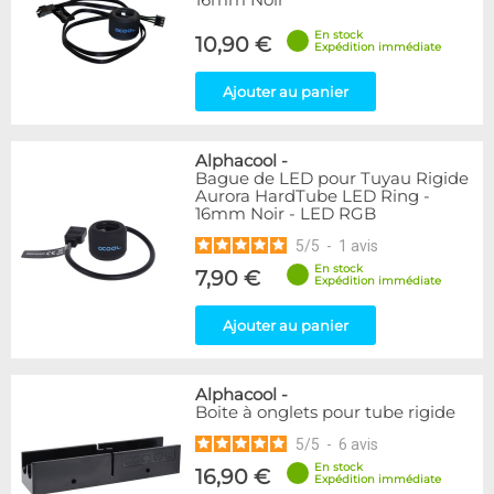
16mm Noir
En stock
10,90 €
Expédition immédiate
Ajouter au panier
Alphacool
-
Bague de LED pour Tuyau Rigide
Aurora HardTube LED Ring -
16mm Noir - LED RGB
5
/
5
-
1
avis
En stock
7,90 €
Expédition immédiate
Ajouter au panier
Alphacool
-
Boite à onglets pour tube rigide
5
/
5
-
6
avis
En stock
16,90 €
Expédition immédiate