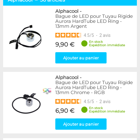
Tuyaux souples
52
Tubes rigides
37
Alphacool
-
Bague de LED pour Tuyau Rigide
Accessoires pour tuyaux
59
Aurora HardTube LED Ring -
13mm Argent
Marque
4.5
/
5
-
2
avis
Alphacool
56
En stock
9,90 €
DocMicro
27
Expédition immédiate
BARROW
17
Ajouter au panier
BitsPower
2
Bykski
1
Cooling.fr
1
Alphacool
-
EK Water Blocks
15
Bague de LED pour Tuyau Rigide
MasterKleer
3
Aurora HardTube LED Ring -
13mm Chrome - RGB
Mayhems
12
Monsoon
3
4.5
/
5
-
2
avis
Tygon
4
En stock
6,90 €
Expédition immédiate
XSPC
7
Ajouter au panier
Couleur
Argent
2