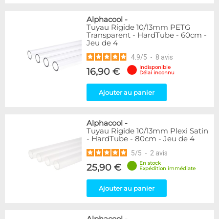
Alphacool
-
Tuyau Rigide 10/13mm PETG
Transparent - HardTube - 60cm -
Jeu de 4
4.9
/
5
-
8
avis
Indisponible
16,90 €
Délai inconnu
Ajouter au panier
Alphacool
-
Tuyau Rigide 10/13mm Plexi Satin
- HardTube - 80cm - Jeu de 4
5
/
5
-
2
avis
En stock
25,90 €
Expédition immédiate
Ajouter au panier