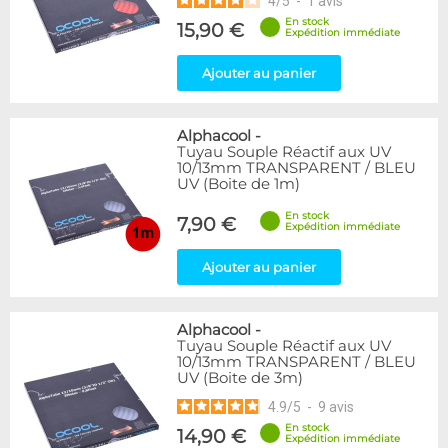
4
/
5
-
1
avis
En stock
15,90 €
Expédition immédiate
Ajouter au panier
Alphacool
-
Tuyau Souple Réactif aux UV
10/13mm TRANSPARENT / BLEU
UV (Boite de 1m)
En stock
7,90 €
Expédition immédiate
Ajouter au panier
Alphacool
-
Tuyau Souple Réactif aux UV
10/13mm TRANSPARENT / BLEU
UV (Boite de 3m)
4.9
/
5
-
9
avis
En stock
14,90 €
Expédition immédiate