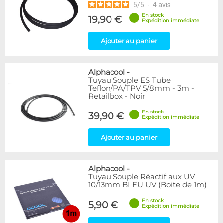
5
/
5
-
4
avis
En stock
19,90 €
Expédition immédiate
Ajouter au panier
Alphacool
-
Tuyau Souple ES Tube
Teflon/PA/TPV 5/8mm - 3m -
Retailbox - Noir
En stock
39,90 €
Expédition immédiate
Ajouter au panier
Alphacool
-
Tuyau Souple Réactif aux UV
10/13mm BLEU UV (Boite de 1m)
En stock
5,90 €
Expédition immédiate