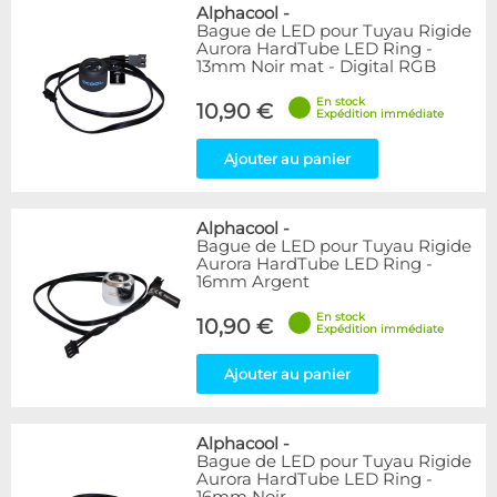
Bleu
9
Alphacool
-
Bague de LED pour Tuyau Rigide
Noir
15
Aurora HardTube LED Ring -
Plexi
5
13mm Noir mat - Digital RGB
Rouge
1
En stock
Transparent
40
10,90 €
Expédition immédiate
Vert
1
Ajouter au panier
Disponibilité / Promotions
Articles en stock
Alphacool
-
Articles en promotions
Bague de LED pour Tuyau Rigide
Aurora HardTube LED Ring -
Appliquer
16mm Argent
En stock
10,90 €
Expédition immédiate
Ajouter au panier
Alphacool
-
Bague de LED pour Tuyau Rigide
Aurora HardTube LED Ring -