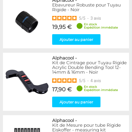
Alphacool
-
Ebavureur Robuste pour Tuyau
Rigide - Noir
5
/
5
-
3
avis
En stock
19,95 €
Expédition immédiate
Ajouter au panier
Alphacool
-
Kit de Cintrage pour Tuyau Rigide
Acrylic Double Bending Tool 12-
14mm & 16mm - Noir
5
/
5
-
4
avis
En stock
17,90 €
Expédition immédiate
Ajouter au panier
Alphacool
-
Kit de Mesure pour tube Rigide
Eiskoffer - measuring kit