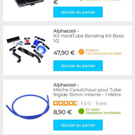
€
Ajouter au panier
Alphacool
-
Kit HardTube Bending Kit Basic
V2
Rupture
47,90 €
1 à 2 semaines de délai
Ajouter au panier
Alphacool
-
Mèche Caoutchouc pour Tube
Rigide 10mm Interne - 1 Mètre
4.6
/
5
-
8
avis
En stock
8,90 €
Expédition immédiate
Ajouter au panier