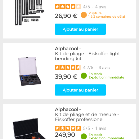
4
/
5
-
4
avis
Rupture
26,90 €
1 à 2 semaines de délai
Ajouter au panier
Alphacool
-
Kit de pliage - Eiskoffer light -
bending kit
4.7
/
5
-
3
avis
En stock
39,90 €
Expédition immédiate
Ajouter au panier
Alphacool
-
Kit de pliage et de mesure -
Eiskoffer professionel
5
/
5
-
1
avis
249,90
En stock
Expédition immédiate