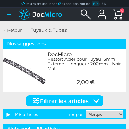
FR
/
EN
26 ans d'expérience
Expédition rapide
0
Retour
Tuyaux & Tubes
Nos suggestions
DocMicro
Ressort Acier pour Tuyau 13mm
Externe - Longueur 200mm - Noir
Mat
2,00 €
Filtrer les articles
Filtrer
les
articles
148 articles
Trier par
Catégorie
Alphacool – 56 articles