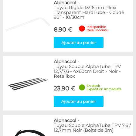
Alphacool
-
Tuyau Rigide 13/16mm Plexi
Transparent HardTube - Coudé
90° - 10/30cm
Indisponible
8,90 €
Délai inconnu
Ajouter au panier
Alphacool
-
Tuyau Souple AlphaTube TPV
12,7/7,6 - 4x60cm Droit - Noir -
Retailbox
En stock
23,90 €
Expédition immédiate
Ajouter au panier
Alphacool
-
Tuyau Souple AlphaTube TPV 7,6 /
12,7mm Noir (Boite de 3m)