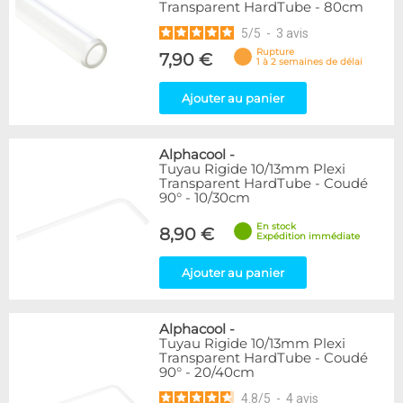
Transparent HardTube - 80cm
5
/
5
-
3
avis
Rupture
7,90 €
1 à 2 semaines de délai
Ajouter au panier
Alphacool
-
Tuyau Rigide 10/13mm Plexi
Transparent HardTube - Coudé
90° - 10/30cm
En stock
8,90 €
Expédition immédiate
Ajouter au panier
Alphacool
-
Tuyau Rigide 10/13mm Plexi
Transparent HardTube - Coudé
90° - 20/40cm
4.8
/
5
-
4
avis