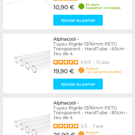
En stock
10,90 €
Expédition immédiate
Ajouter au panier
Alphacool
-
Tuyau Rigide 13/16mm PETG
Transparent - HardTube - 60cm -
Jeu de 4
4.9
/
5
-
12
avis
Rupture
19,90 €
1 à 2 semaines de délai
Ajouter au panier
Alphacool
-
Tuyau Rigide 13/16mm PETG
Transparent - HardTube - 80cm -
Jeu de 4
5
/
5
-
7
avis
Rupture