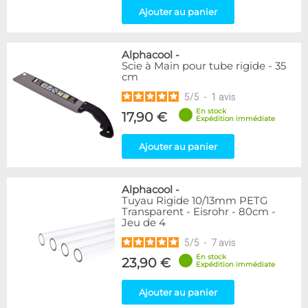
Ajouter au panier
Alphacool
-
Scie à Main pour tube rigide - 35
cm
5
/
5
-
1
avis
En stock
17,90 €
Expédition immédiate
Ajouter au panier
Alphacool
-
Tuyau Rigide 10/13mm PETG
Transparent - Eisrohr - 80cm -
Jeu de 4
5
/
5
-
7
avis
En stock
23,90 €
Expédition immédiate
Ajouter au panier