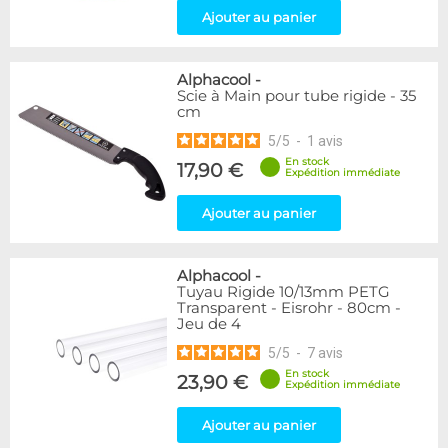
Ajouter au panier
Alphacool
-
Scie à Main pour tube rigide - 35
cm
5
/
5
-
1
avis
En stock
17,90 €
Expédition immédiate
Ajouter au panier
Alphacool
-
Tuyau Rigide 10/13mm PETG
Transparent - Eisrohr - 80cm -
Jeu de 4
5
/
5
-
7
avis
En stock
23,90 €
Expédition immédiate
Ajouter au panier