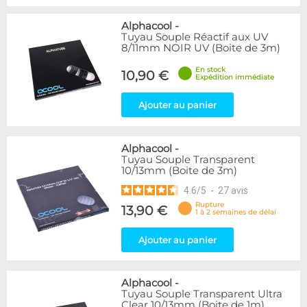
Alphacool
-
Tuyau Souple Réactif aux UV
8/11mm NOIR UV (Boite de 3m)
En stock
10,90 €
Expédition immédiate
Ajouter au panier
Alphacool
-
Tuyau Souple Transparent
10/13mm (Boite de 3m)
4.6
/
5
-
27
avis
Rupture
13,90 €
1 à 2 semaines de délai
Ajouter au panier
Alphacool
-
Tuyau Souple Transparent Ultra
Clear 10/13mm (Boite de 1m)