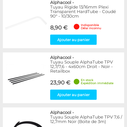
Alphacool
-
Tuyau Rigide 13/16mm Plexi
Transparent HardTube - Coudé
90° - 10/30cm
Indisponible
8,90 €
Délai inconnu
Ajouter au panier
Alphacool
-
Tuyau Souple AlphaTube TPV
12,7/7,6 - 4x60cm Droit - Noir -
Retailbox
En stock
23,90 €
Expédition immédiate
Ajouter au panier
Alphacool
-
Tuyau Souple AlphaTube TPV 7,6 /
12,7mm Noir (Boite de 3m)