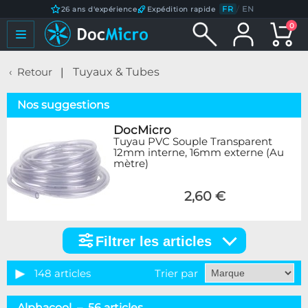
FR
/
EN
26 ans d'expérience
Expédition rapide
0
Retour
Tuyaux & Tubes
Nos suggestions
DocMicro
Tuyau PVC Souple Transparent
12mm interne, 16mm externe (Au
mètre)
2,60 €
Filtrer les articles
Filtrer
les
articles
148 articles
Trier par
Catégorie
Alphacool – 56 articles