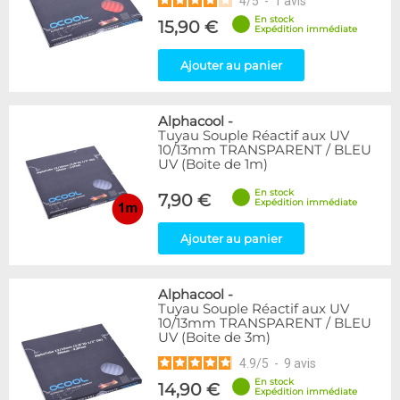
4
/
5
-
1
avis
En stock
15,90 €
Expédition immédiate
Ajouter au panier
Alphacool
-
Tuyau Souple Réactif aux UV
10/13mm TRANSPARENT / BLEU
UV (Boite de 1m)
En stock
7,90 €
Expédition immédiate
Ajouter au panier
Alphacool
-
Tuyau Souple Réactif aux UV
10/13mm TRANSPARENT / BLEU
UV (Boite de 3m)
4.9
/
5
-
9
avis
En stock
14,90 €
Expédition immédiate