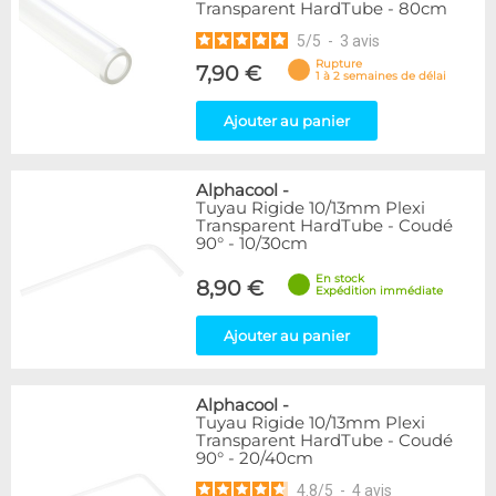
Transparent HardTube - 80cm
5
/
5
-
3
avis
Rupture
7,90 €
1 à 2 semaines de délai
Ajouter au panier
Alphacool
-
Tuyau Rigide 10/13mm Plexi
Transparent HardTube - Coudé
90° - 10/30cm
En stock
8,90 €
Expédition immédiate
Ajouter au panier
Alphacool
-
Tuyau Rigide 10/13mm Plexi
Transparent HardTube - Coudé
90° - 20/40cm
4.8
/
5
-
4
avis