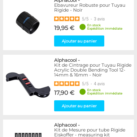
Alphacool
-
Ebavureur Robuste pour Tuyau
Rigide - Noir
5
/
5
-
3
avis
En stock
19,95 €
Expédition immédiate
Ajouter au panier
Alphacool
-
Kit de Cintrage pour Tuyau Rigide
Acrylic Double Bending Tool 12-
14mm & 16mm - Noir
5
/
5
-
4
avis
En stock
17,90 €
Expédition immédiate
Ajouter au panier
Alphacool
-
Kit de Mesure pour tube Rigide
Eiskoffer - measuring kit