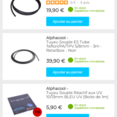
5
/
5
-
4
avis
En stock
19,90 €
Expédition immédiate
Ajouter au panier
Alphacool
-
Tuyau Souple ES Tube
Teflon/PA/TPV 5/8mm - 3m -
Retailbox - Noir
En stock
39,90 €
Expédition immédiate
Ajouter au panier
Alphacool
-
Tuyau Souple Réactif aux UV
10/13mm BLEU UV (Boite de 1m)
En stock
5,90 €
Expédition immédiate