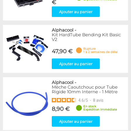
€
Ajouter au panier
Alphacool
-
Kit HardTube Bending Kit Basic
V2
Rupture
47,90 €
1 à 2 semaines de délai
Ajouter au panier
Alphacool
-
Mèche Caoutchouc pour Tube
Rigide 10mm Interne - 1 Mètre
4.6
/
5
-
8
avis
En stock
8,90 €
Expédition immédiate
Ajouter au panier