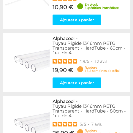
En stock
10,90 €
Expédition immédiate
Ajouter au panier
Alphacool
-
Tuyau Rigide 13/16mm PETG
Transparent - HardTube - 60cm -
Jeu de 4
4.9
/
5
-
12
avis
Rupture
19,90 €
1 à 2 semaines de délai
Ajouter au panier
Alphacool
-
Tuyau Rigide 13/16mm PETG
Transparent - HardTube - 80cm -
Jeu de 4
5
/
5
-
7
avis
Rupture