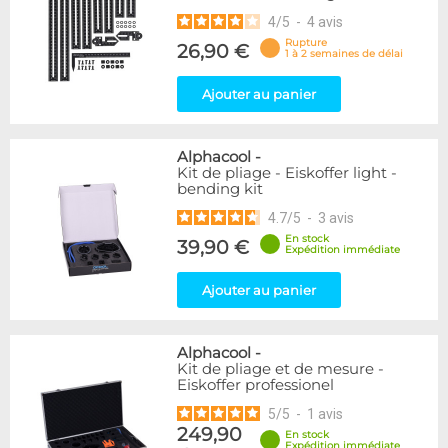
4
/
5
-
4
avis
Rupture
26,90 €
1 à 2 semaines de délai
Ajouter au panier
Alphacool
-
Kit de pliage - Eiskoffer light -
bending kit
4.7
/
5
-
3
avis
En stock
39,90 €
Expédition immédiate
Ajouter au panier
Alphacool
-
Kit de pliage et de mesure -
Eiskoffer professionel
5
/
5
-
1
avis
249,90
En stock
Expédition immédiate