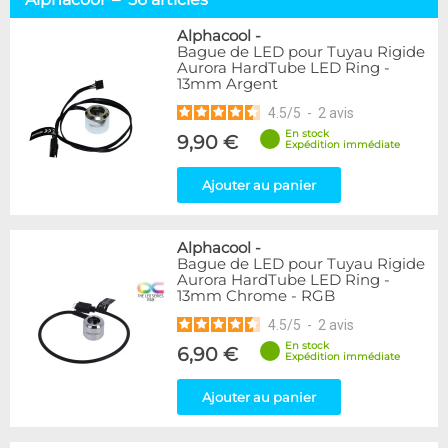
Tuyaux souples
52
Tubes rigides
37
Alphacool
-
Bague de LED pour Tuyau Rigide
Accessoires pour tuyaux
59
Aurora HardTube LED Ring -
13mm Argent
Marque
4.5
/
5
-
2
avis
Alphacool
56
En stock
9,90 €
DocMicro
27
Expédition immédiate
BARROW
17
Ajouter au panier
BitsPower
2
Bykski
1
Cooling.fr
1
Alphacool
-
EK Water Blocks
15
Bague de LED pour Tuyau Rigide
MasterKleer
3
Aurora HardTube LED Ring -
13mm Chrome - RGB
Mayhems
12
Monsoon
3
4.5
/
5
-
2
avis
Tygon
4
En stock
6,90 €
Expédition immédiate
XSPC
7
Ajouter au panier
Couleur
Argent
2