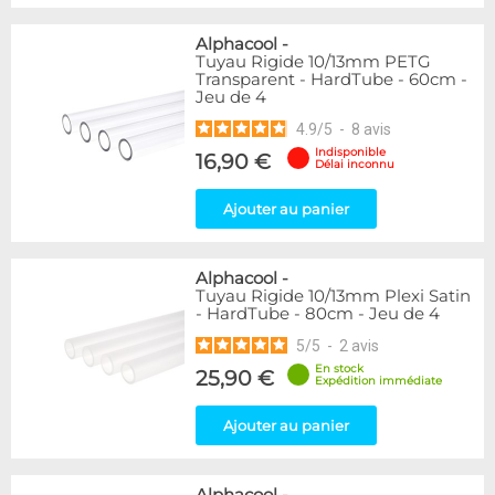
Alphacool
-
Tuyau Rigide 10/13mm PETG
Transparent - HardTube - 60cm -
Jeu de 4
4.9
/
5
-
8
avis
Indisponible
16,90 €
Délai inconnu
Ajouter au panier
Alphacool
-
Tuyau Rigide 10/13mm Plexi Satin
- HardTube - 80cm - Jeu de 4
5
/
5
-
2
avis
En stock
25,90 €
Expédition immédiate
Ajouter au panier