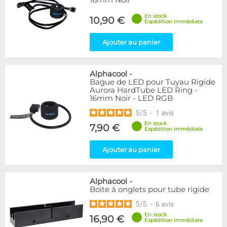
16mm Noir
En stock
10,90 €
Expédition immédiate
Ajouter au panier
Alphacool
-
Bague de LED pour Tuyau Rigide
Aurora HardTube LED Ring -
16mm Noir - LED RGB
5
/
5
-
1
avis
En stock
7,90 €
Expédition immédiate
Ajouter au panier
Alphacool
-
Boite à onglets pour tube rigide
5
/
5
-
6
avis
En stock
16,90 €
Expédition immédiate