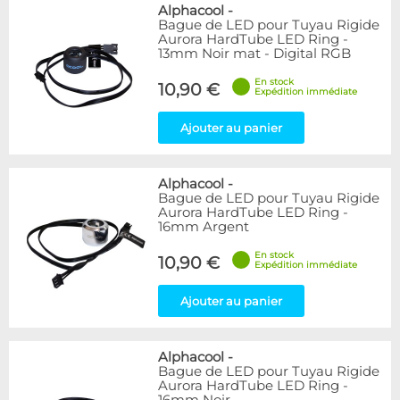
Bleu
9
Alphacool
-
Bague de LED pour Tuyau Rigide
Noir
15
Aurora HardTube LED Ring -
Plexi
5
13mm Noir mat - Digital RGB
Rouge
1
En stock
Transparent
40
10,90 €
Expédition immédiate
Vert
1
Ajouter au panier
Disponibilité / Promotions
Articles en stock
Alphacool
-
Articles en promotions
Bague de LED pour Tuyau Rigide
Aurora HardTube LED Ring -
Appliquer
16mm Argent
En stock
10,90 €
Expédition immédiate
Ajouter au panier
Alphacool
-
Bague de LED pour Tuyau Rigide
Aurora HardTube LED Ring -