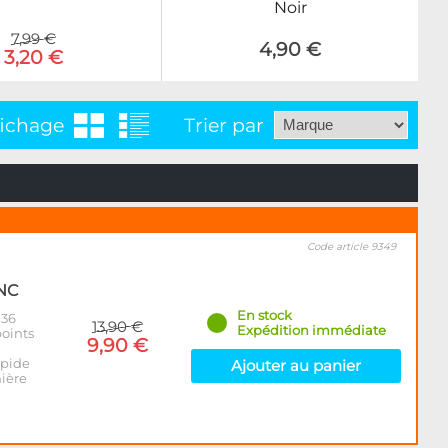
Noir
7,99 €
4,90 €
3,20 €
fichage
Trier par
Code article 9349
ANC
En stock
 36
13,90 €
Expédition immédiate
oints
9,90 €
apide
Ajouter au panier
mière