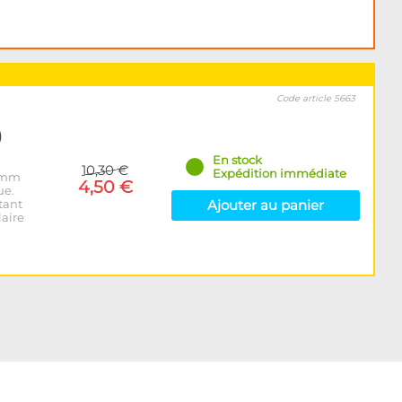
Code article 5663
)
En stock
10,30 €
Expédition immédiate
 8mm
4,50 €
ue.
tant
Ajouter au panier
laire