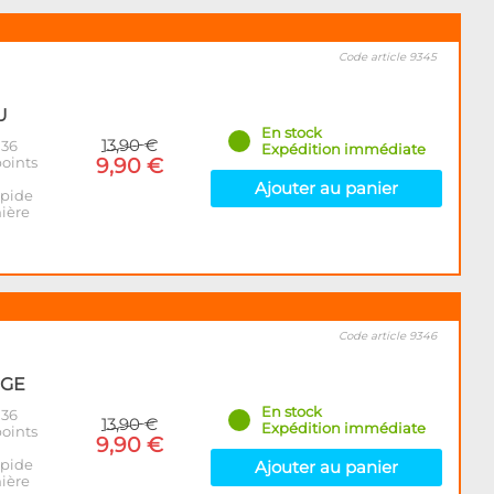
Code article 9345
U
En stock
13,90 €
 36
Expédition immédiate
oints
9,90 €
Ajouter au panier
apide
mière
Code article 9346
UGE
En stock
 36
13,90 €
Expédition immédiate
oints
9,90 €
apide
Ajouter au panier
mière