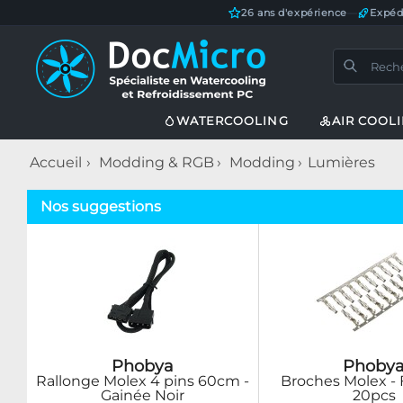
26 ans d'expérience
—
Expéd
WATERCOOLING
AIR COOL
Accueil
Modding & RGB
Modding
Lumières
Nos suggestions
Phobya
Phoby
Rallonge Molex 4 pins 60cm -
Broches Molex - 
Gainée Noir
20pcs