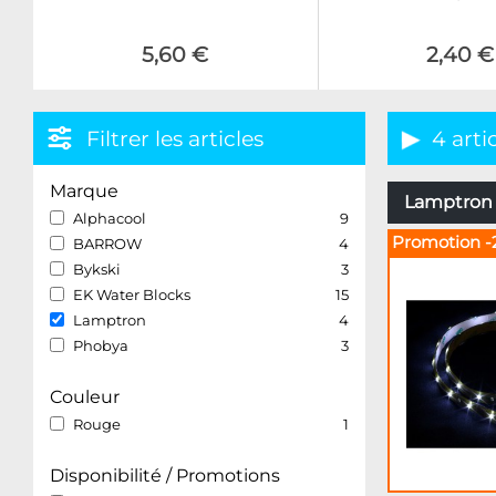
5,60 €
2,40 €
Filtrer les articles
4 arti
Marque
Lamptron 
Alphacool
9
Promotion -
BARROW
4
Bykski
3
EK Water Blocks
15
Lamptron
4
Phobya
3
Couleur
Rouge
1
Disponibilité / Promotions