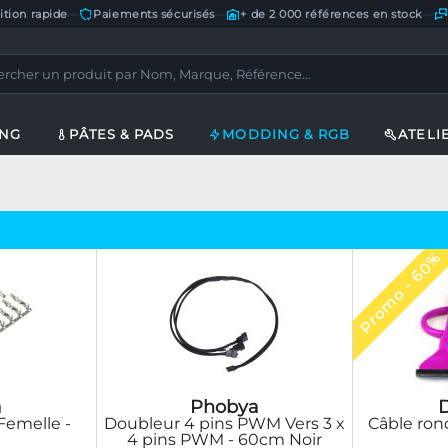
ition rapide
—
Paiements sécurisés
—
+ de 2 000 références en stock
—
ING
PÂTES & PADS
MODDING & RGB
ATELI
Promo - 60%
a
Phobya
Câble ron
Femelle -
Doubleur 4 pins PWM Vers 3 x
4 pins PWM - 60cm Noir