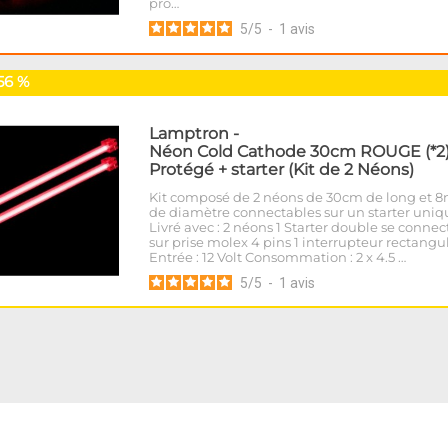
pro…
5
/
5
-
1
avis
56 %
Lamptron
-
Néon Cold Cathode 30cm ROUGE (*2
Protégé + starter (Kit de 2 Néons)
Kit composé de 2 néons de 30cm de long et
de diamètre connectables sur un starter uniq
Livré avec : 2 néons 1 Starter double se connec
sur prise molex 4 pins 1 interrupteur rectangu
Entrée : 12 Volt Consommation : 2 x 4.5 …
5
/
5
-
1
avis