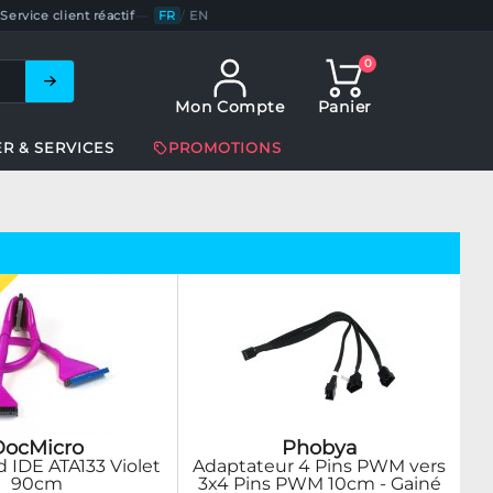
Service client réactif
—
FR
/
EN
0
Mon Compte
Panier
ER & SERVICES
PROMOTIONS
DocMicro
Phobya
d IDE ATA133 Violet
Adaptateur 4 Pins PWM vers
90cm
3x4 Pins PWM 10cm - Gainé