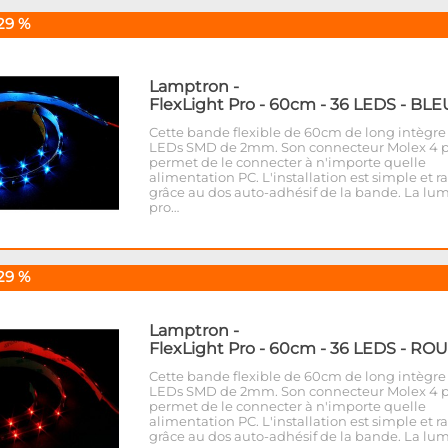
29 %
Lamptron
-
FlexLight Pro - 60cm - 36 LEDS - BLE
Cette bande flexible de 60cm de long intègre
LEDs SMD de 2mm. Son connecteur Molex 4 p
permet de le connecter à n'importe quelle
alimentation PC. L'installation est simple et r
grâce au dos auto-adhésif de la bande. La lu
pro…
29 %
Lamptron
-
FlexLight Pro - 60cm - 36 LEDS - RO
Cette bande flexible de 60cm de long intègre
LEDs SMD de 2mm. Son connecteur Molex 4 p
permet de le connecter à n'importe quelle
alimentation PC. L'installation est simple et r
grâce au dos auto-adhésif de la bande. La lu