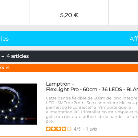
5,20 €
cles
Af
– 4 articles
29 %
Lamptron
-
FlexLight Pro - 60cm - 36 LEDS - BL
Cette bande flexible de 60cm de long intègre
LEDs SMD de 2mm. Son connecteur Molex 4 p
permet de le connecter à n'importe quelle
alimentation PC. L'installation est simple et r
grâce au dos auto-adhésif de la bande. La lu
pro…
4
/
5
-
1
avis