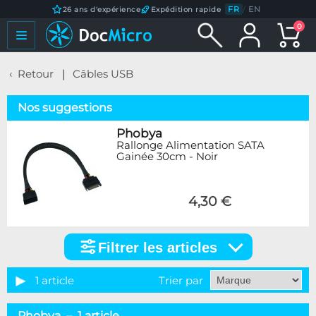
FR
/
EN
26 ans d'expérience
Expédition rapide
0
Retour
Câbles USB
Nos suggestions
Phobya
Rallonge Alimentation SATA
Gainée 30cm - Noir
4,30 €
Filtrer les articles
Filtrer
les
articles
1 article
Trier par
Catégorie
Phobya – 1 article