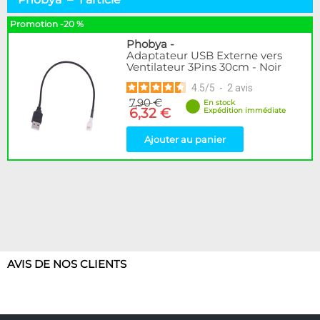
Adaptateurs & Convertisseurs
1
Promotion -20 %
Marque
Phobya
-
Adaptateur USB Externe vers
DocMicro
3
Ventilateur 3Pins 30cm - Noir
Phobya
1
4.5
/
5
-
2
avis
7,90 €
Disponibilité / Promotions
En stock
6,32 €
Expédition immédiate
Articles en stock
Articles en promotions
Ajouter au panier
Appliquer
AVIS DE NOS CLIENTS