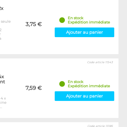
2x
En stock
 seule
Expédition immédiate
3,75 €
2
Ajouter au panier
r
a
Code article 11543
4x
ent
En stock
Expédition immédiate
7,59 €
Ajouter au panier
 4 x
aine
…
Code article 13185