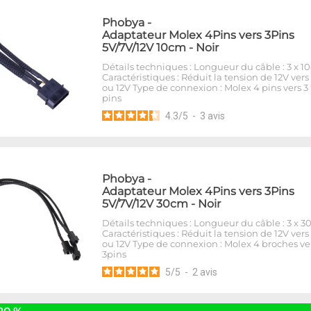
Phobya
-
Adaptateur Molex 4Pins vers 3Pins
5V/7V/12V 10cm - Noir
Détails techniques : Longueur du câble : 3 x 
Caractéristiques : Réduit la tension de 12V vers
ou 12V Type de connexion : Molex 4 pins vers 3 
pins
4.3
/
5
-
3
avis
Phobya
-
Adaptateur Molex 4Pins vers 3Pins
5V/7V/12V 30cm - Noir
Détails techniques : Longueur du câble : 3 x 
Caractéristiques : Réduit la tension de 12V vers
ou 12V Type de connexion : Molex 4 broches ver
3pins
5
/
5
-
2
avis