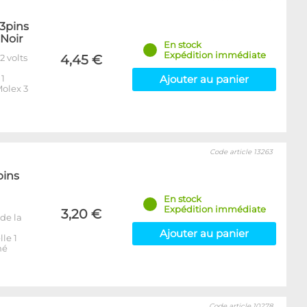
x3pins
 Noir
En stock
Expédition immédiate
2 volts
4,45 €
 1
Ajouter au panier
olex 3
Code article 13263
pins
En stock
Expédition immédiate
3,20 €
de la
Ajouter au panier
le 1
né
Code article 10278