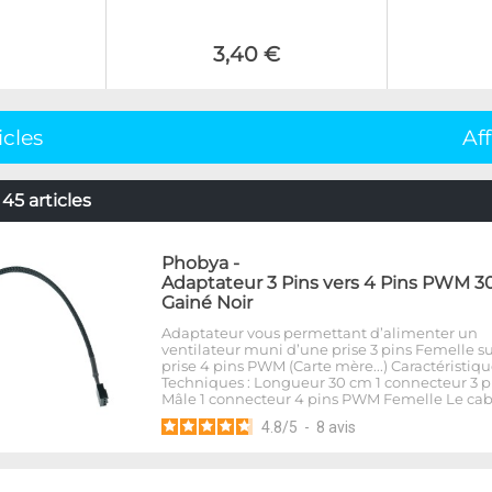
3,40 €
icles
Af
5 articles
Phobya
-
Adaptateur 3 Pins vers 4 Pins PWM 3
Gainé Noir
Adaptateur vous permettant d’alimenter un
ventilateur muni d’une prise 3 pins Femelle s
prise 4 pins PWM (Carte mère...) Caractéristiq
Techniques : Longueur 30 cm 1 connecteur 3 p
Mâle 1 connecteur 4 pins PWM Femelle Le cab
4.8
/
5
-
8
avis