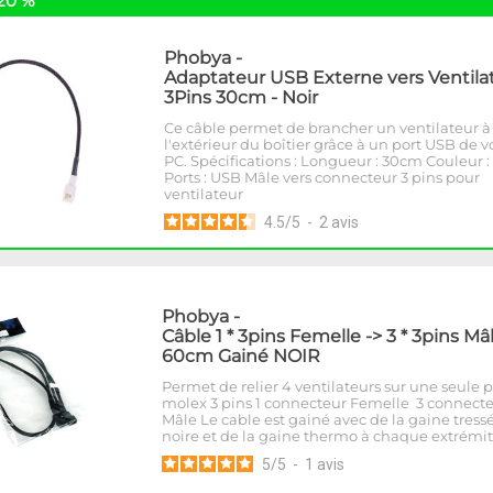
20 %
Phobya
-
Adaptateur USB Externe vers Ventila
3Pins 30cm - Noir
Ce câble permet de brancher un ventilateur à
l'extérieur du boîtier grâce à un port USB de v
PC. Spécifications : Longueur : 30cm Couleur :
Ports : USB Mâle vers connecteur 3 pins pour
ventilateur
4.5
/
5
-
2
avis
Phobya
-
Câble 1 * 3pins Femelle -> 3 * 3pins Mâ
60cm Gainé NOIR
Permet de relier 4 ventilateurs sur une seule p
molex 3 pins 1 connecteur Femelle 3 connect
Mâle Le cable est gainé avec de la gaine tress
noire et de la gaine thermo à chaque extrémit
5
/
5
-
1
avis