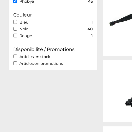
Phobya
45
Couleur
Bleu
1
Noir
40
Rouge
1
Disponibilité / Promotions
Articles en stock
Articles en promotions