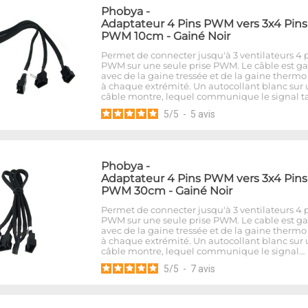
Phobya
-
Adaptateur 4 Pins PWM vers 3x4 Pins
PWM 10cm - Gainé Noir
Permet de connecter jusqu'à 3 ventilateurs 4 
PWM sur une seule prise PWM. Le câble est g
avec de la gaine tressée et de la gaine thermo
à chaque extrémité. Un autocollant blanc sur
câble montre, lequel communique le signal t
5
/
5
-
5
avis
Phobya
-
Adaptateur 4 Pins PWM vers 3x4 Pins
PWM 30cm - Gainé Noir
Permet de connecter jusqu'à 3 ventilateurs 4 
PWM sur une seule prise PWM. Le cable est g
avec de la gaine tressée et de la gaine thermo
à chaque extrémité. Un autocollant blanc sur
câble montre, lequel communique le signal…
5
/
5
-
7
avis