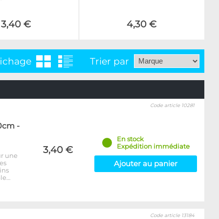
3,40 €
4,30 €
fichage
Trier par
Code article 10281
0cm -
En stock
Expédition immédiate
3,40 €
ur une
ues
Ajouter au panier
ins
le…
Code article 13184