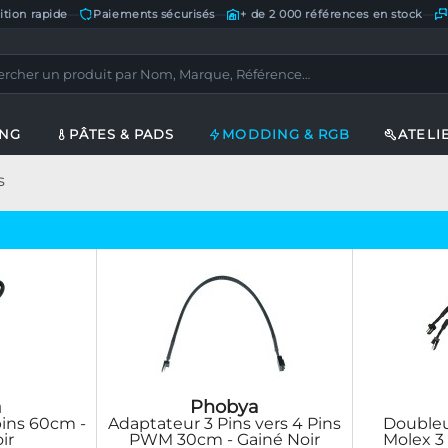
ition rapide
—
Paiements sécurisés
—
+ de 2 000 références en stock
—
ING
PÂTES & PADS
MODDING & RGB
ATELI
s
a
Phobya
pins 60cm -
Adaptateur 3 Pins vers 4 Pins
Doubleu
ir
PWM 30cm - Gainé Noir
Molex 3