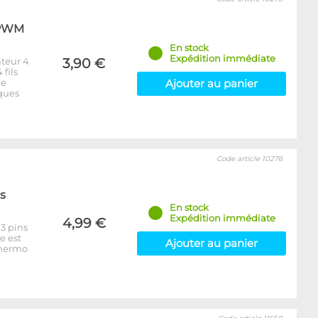
 PWM
En stock
Expédition immédiate
teur 4
3,90 €
fils
ne
Ajouter au panier
iques
Code article 10276
s
En stock
Expédition immédiate
4,99 €
3 pins
e est
Ajouter au panier
thermo