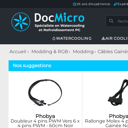
26 ans d'expérience
—
Expéd
WATERCOOLING
AIR COOL
Accueil
Modding & RGB
Modding
Câbles Gainé
Nos suggestions
Phobya
Phoby
Doubleur 4 pins PWM Vers 6 x
Rallonge Molex 4 
4 pins PWM - 60cm Noir
Gainée No