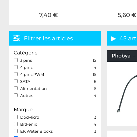
7,40 €
5,60 €
Filtrer les articles
45 art
Catégorie
Phobya – 4
3 pins
12
4 pins
4
4 pins PWM
15
SATA
6
Alimentation
5
Autres
4
Marque
DocMicro
3
BitFenix
4
EK Water Blocks
3