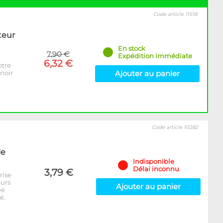
Code article 11518
teur
En stock
7,90 €
Expédition immédiate
6,32 €
otre
 noir
Ajouter au panier
Code article 10282
le
Indisponible
Délai inconnu
3,79 €
rise
eurs
Ajouter au panier
ée
é.