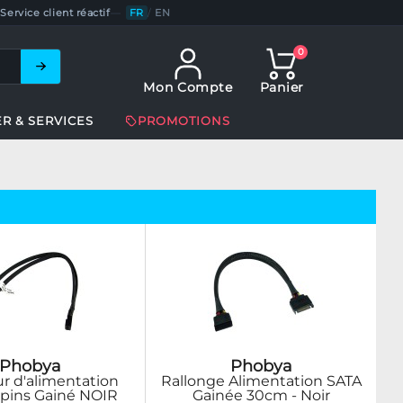
Service client réactif
—
FR
/
EN
0
Mon Compte
Panier
ER & SERVICES
PROMOTIONS
Phobya
Phobya
r d'alimentation
Rallonge Alimentation SATA
 pins Gainé NOIR
Gainée 30cm - Noir