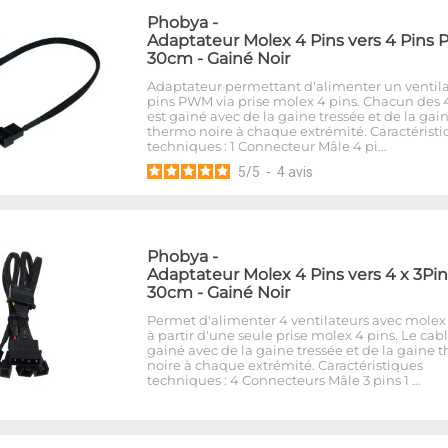
Phobya
-
Adaptateur Molex 4 Pins vers 4 Pins
30cm - Gainé Noir
Adaptateur permettant d'alimenter un ventila
pins PWM via prise molex 4 pins. Chacun des 4 
est gainé avec de la gaine tressée et de la gai
thermo noire à chaque extrémité. Caractérist
techniques : 1 Connecteur Mâle 4 pi…
5
/
5
-
4
avis
Phobya
-
Adaptateur Molex 4 Pins vers 4 x 3Pin
30cm - Gainé Noir
Permet d'alimenter 4 ventilateurs avec molex 
à partir d'une seule prise molex 4 pins. Le cabl
gainé avec de la gaine tressée et de la gaine 
noire à chaque extrémité. Caractéristiques
techniques : 4 Connecteurs Mâle 3 pins 1 …