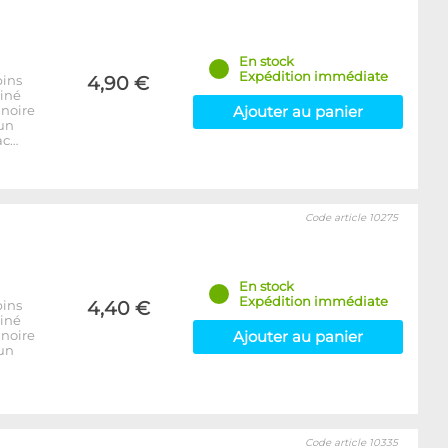
En stock
Expédition immédiate
pins
4,90 €
ainé
 noire
Ajouter au panier
 un
ac…
Code article 10275
En stock
Expédition immédiate
pins
4,40 €
ainé
 noire
Ajouter au panier
 un
Code article 10335