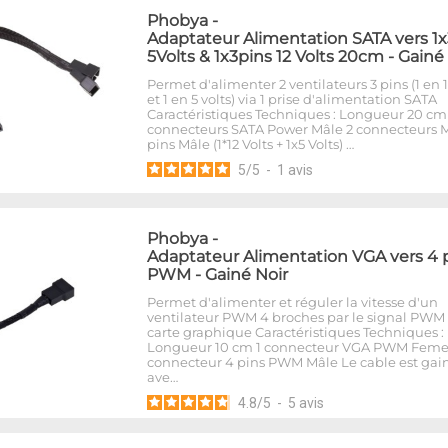
Phobya
-
Adaptateur Alimentation SATA vers 1
5Volts & 1x3pins 12 Volts 20cm - Gainé
Permet d'alimenter 2 ventilateurs 3 pins (1 en 1
et 1 en 5 volts) via 1 prise d'alimentation SATA
Caractéristiques Techniques : Longueur 20 cm
connecteurs SATA Power Mâle 2 connecteurs M
pins Mâle (1*12 Volts + 1x5 Volts) …
5
/
5
-
1
avis
Phobya
-
Adaptateur Alimentation VGA vers 4 
PWM - Gainé Noir
Permet d'alimenter et réguler la vitesse d'un
ventilateur PWM 4 broches par le signal PWM 
carte graphique Caractéristiques Techniques :
Longueur 10 cm 1 connecteur VGA PWM Femel
connecteur 4 pins PWM Mâle Le cable est gai
ave…
4.8
/
5
-
5
avis