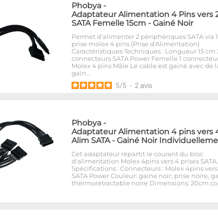
Phobya
-
Adaptateur Alimentation 4 Pins vers 
SATA Femelle 15cm - Gainé Noir
Permet d'alimenter 2 périphériques SATA via 1
prise molex 4 pins (Prise d'Alimentation)
Caractéristiques Techniques : Longueur 15 cm 
connecteurs SATA Power Femelle 1 connecteu
Molex 4 pins Mâle Le cable est gainé avec de l
gain…
5
/
5
-
2
avis
Phobya
-
Adaptateur Alimentation 4 pins vers 
Alim SATA - Gainé Noir Individuellem
Cet adaptateur répartit le courant du bloc
d'alimentation Molex 4pins vers 4 prises SATA.
Spécifications : Connecteurs : Molex 4pins vers
SATA Power Couleur: gaine noir, prise noire, g
thermorétractable noire Dimensions: 20cm co