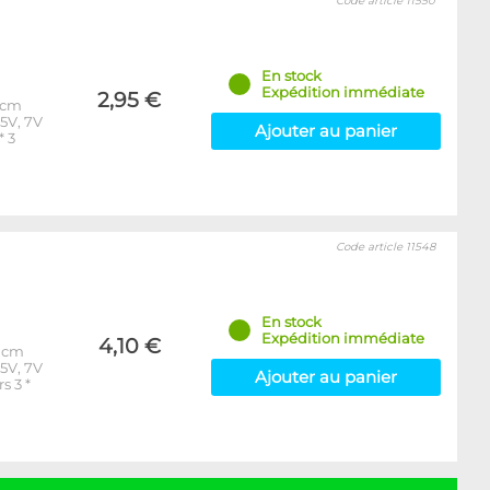
Code article 11550
En stock
Expédition immédiate
2,95 €
10cm
 5V, 7V
Ajouter au panier
* 3
Code article 11548
En stock
Expédition immédiate
4,10 €
30cm
 5V, 7V
Ajouter au panier
s 3 *