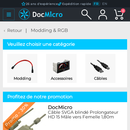
FR
/
EN
26 ans d'expérience
Expédition rapide
0
Retour
Modding & RGB
Veuillez choisir une catégorie
Modding
Accessoires
Câbles
Profitez de notre promotion
Promo - 30%
DocMicro
Câble SVGA blindé Prolongateur
HD 15 Mâle vers Femelle 1,80m