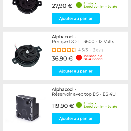
En stock
27,90 €
Expédition immédiate
Ajouter au panier
Alphacool
-
Pompe DC-LT 3600 - 12 Volts
4.5
/
5
-
2
avis
Indisponible
36,90 €
Délai inconnu
Ajouter au panier
Alphacool
-
Réservoir avec top D5 - ES 4U
En stock
119,90 €
Expédition immédiate
Ajouter au panier