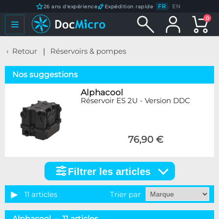
FR
/
EN
26 ans d'expérience
Expédition rapide
0
Retour
Réservoirs & pompes
Nos suggestions
Alphacool
Réservoir ES 2U - Version DDC
76,90 €
Filtrer les articles
Filtrer
les
articles
11 articles
Trier par
Marque
Alphacool – 11 articles