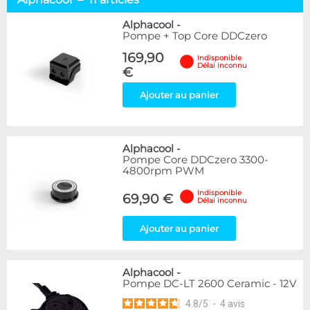
Alphacool
11
EK Water Blocks
2
Alphacool
-
Pompe + Top Core DDCzero
Disponibilité / Promotions
169,90
Indisponible
Délai inconnu
Articles en stock
€
Articles en promotions
Ajouter au panier
Appliquer
Alphacool
-
Pompe Core DDCzero 3300-
4800rpm PWM
Indisponible
69,90 €
Délai inconnu
Ajouter au panier
Alphacool
-
Pompe DC-LT 2600 Ceramic - 12V
4.8
/
5
-
4
avis