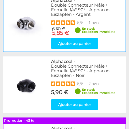
Alphacool
-
Double Connecteur Mâle /
Femelle 1/4" 90° - Alphacool
Eiszapfen - Argent
5
/
5
-
1
avis
6,50 €
En stock
5,85 €
Expédition immédiate
Ajouter au panier
Alphacool
-
Double Connecteur Mâle /
Femelle 1/4" 90° - Alphacool
Eiszapfen - Noir
5
/
5
-
2
avis
En stock
5,90 €
Expédition immédiate
Ajouter au panier
Promotion -43 %
Alphacool
-