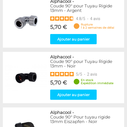
Alphacool
-
Coude 90° pour Tuyau Rigide
13mm - Argent
4.8
/
5
-
4
avis
Rupture
5,70 €
1 à 2 semaines de délai
Ajouter au panier
Alphacool
-
Coude 90° pour Tuyau Rigide
13mm - Noir
5
/
5
-
2
avis
En stock
5,70 €
Expédition immédiate
Ajouter au panier
Alphacool
-
Coude 90° Pour tuyau rigide
13mm Eiszapfen - Noir