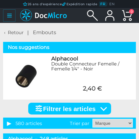
FR
/
EN
26 ans d'expérience
Expédition rapide
0
Retour
Embouts
Nos suggestions
Alphacool
Double Connecteur Femelle /
Femelle 1/4" - Noir
2,40 €
Filtrer les articles
Filtrer
les
articles
580 articles
Trier par
Catégorie
Alphacool – 248 articles