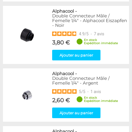
Alphacool
-
Double Connecteur Mâle /
Femelle 1/4" - Alphacool Eiszapfen
- Noir
4.9
/
5
-
7
avis
En stock
3,80 €
Expédition immédiate
Ajouter au panier
Alphacool
-
Double Connecteur Mâle /
Femelle 1/4" - Argent
5
/
5
-
1
avis
En stock
2,60 €
Expédition immédiate
Ajouter au panier
Alphacool
-