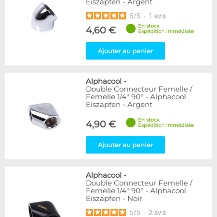
Eiszapfen - Argent
5
/
5
-
1
avis
En stock
4,60 €
Expédition immédiate
Ajouter au panier
Alphacool
-
Double Connecteur Femelle /
Femelle 1/4" 90° - Alphacool
Eiszapfen - Argent
En stock
4,90 €
Expédition immédiate
Ajouter au panier
Alphacool
-
Double Connecteur Femelle /
Femelle 1/4" 90° - Alphacool
Eiszapfen - Noir
5
/
5
-
2
avis