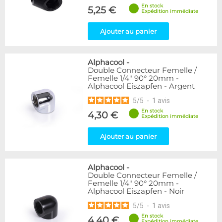
En stock
5,25 €
Expédition immédiate
Ajouter au panier
Alphacool
-
Double Connecteur Femelle /
Femelle 1/4" 90° 20mm -
Alphacool Eiszapfen - Argent
5
/
5
-
1
avis
En stock
4,30 €
Expédition immédiate
Ajouter au panier
Alphacool
-
Double Connecteur Femelle /
Femelle 1/4" 90° 20mm -
Alphacool Eiszapfen - Noir
5
/
5
-
1
avis
En stock
4,40 €
Expédition immédiate