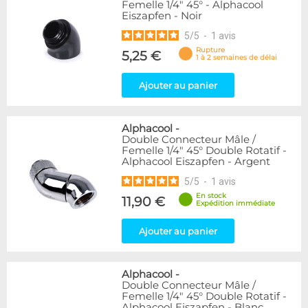
Femelle 1/4" 45° - Alphacool
Eiszapfen - Noir
5
/
5
-
1
avis
Rupture
5,25 €
1 à 2 semaines de délai
Ajouter au panier
Alphacool
-
Double Connecteur Mâle /
Femelle 1/4" 45° Double Rotatif -
Alphacool Eiszapfen - Argent
5
/
5
-
1
avis
En stock
11,90 €
Expédition immédiate
Ajouter au panier
Alphacool
-
Double Connecteur Mâle /
Femelle 1/4" 45° Double Rotatif -
Alphacool Eiszapfen - Blanc