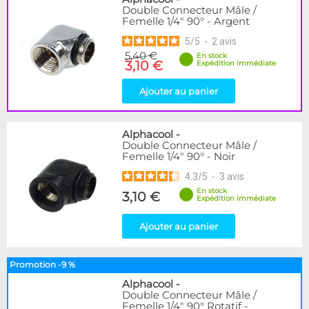
Double Connecteur Mâle /
Femelle 1/4" 90° - Argent
5
/
5
-
2
avis
5,40 €
En stock
3,10 €
Expédition immédiate
Ajouter au panier
Alphacool
-
Double Connecteur Mâle /
Femelle 1/4" 90° - Noir
4.3
/
5
-
3
avis
En stock
3,10 €
Expédition immédiate
Ajouter au panier
Promotion -9 %
Alphacool
-
Double Connecteur Mâle /
Femelle 1/4" 90° Rotatif -