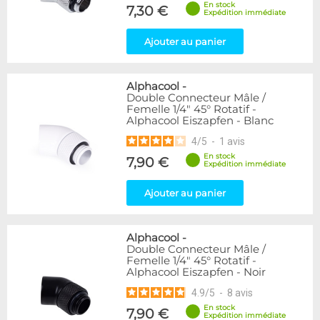
En stock
7,30 €
Expédition immédiate
Ajouter au panier
Alphacool
-
Double Connecteur Mâle /
Femelle 1/4" 45° Rotatif -
Alphacool Eiszapfen - Blanc
4
/
5
-
1
avis
En stock
7,90 €
Expédition immédiate
Ajouter au panier
Alphacool
-
Double Connecteur Mâle /
Femelle 1/4" 45° Rotatif -
Alphacool Eiszapfen - Noir
4.9
/
5
-
8
avis
En stock
7,90 €
Expédition immédiate