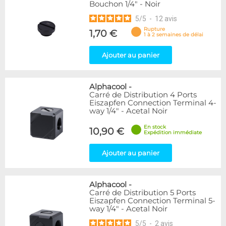
Bouchon 1/4" - Noir
5
/
5
-
12
avis
Rupture
1,70 €
1 à 2 semaines de délai
Ajouter au panier
Alphacool
-
Carré de Distribution 4 Ports
Eiszapfen Connection Terminal 4-
way 1/4" - Acetal Noir
En stock
10,90 €
Expédition immédiate
Ajouter au panier
Alphacool
-
Carré de Distribution 5 Ports
Eiszapfen Connection Terminal 5-
way 1/4" - Acetal Noir
5
/
5
-
2
avis