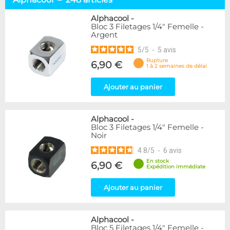
Embouts tuyaux souples
114
Embouts tubes rigides
110
Alphacool
-
Bloc 3 Filetages 1/4" Femelle -
Embouts Cannelés
18
Argent
Adaptateurs
338
5
/
5
-
5
avis
Marque
Rupture
6,90 €
1 à 2 semaines de délai
Alphacool
248
DocMicro
52
Ajouter au panier
BARROW
55
Bykski
3
Alphacool
-
Cooling.fr
10
Bloc 3 Filetages 1/4" Femelle -
EK Water Blocks
142
Noir
KooLance
18
4.8
/
5
-
6
avis
Monsoon
9
En stock
6,90 €
Nanoxia
2
Expédition immédiate
PrimoChill
1
Thermal Grizzly
Ajouter au panier
9
XSPC
31
Alphacool
-
Couleur
Bloc 5 Filetages 1/4" Femelle -