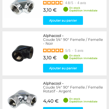
4.8
/
5
-
4
avis
En stock
3,10 €
Expédition immédiate
Ajouter au panier
Alphacool
-
Coude 1/4" 90° Femelle / Femelle
- Noir
5
/
5
-
5
avis
En stock
3,10 €
Expédition immédiate
Ajouter au panier
Alphacool
-
Coude 1/4" 90° Femelle / Femelle
Rotatif - Argent
En stock
4,40 €
Expédition immédiate