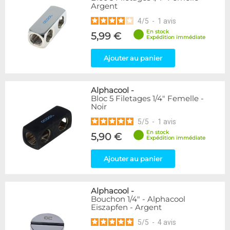
Argent
216
Argent
Noir
236
4
/
5
-
1
avis
Plexi
2
En stock
5,99 €
Expédition immédiate
Couleur
Ajouter au panier
Blanc
36
Bleu
2
Noir/Nickel
28
Alphacool
-
Or
1
Bloc 5 Filetages 1/4" Femelle -
Noir
Vert
5
Violet
4
5
/
5
-
1
avis
En stock
5,90 €
Expédition immédiate
Couleur
Rouge
2
Ajouter au panier
Forme
Coudé 30°
2
Alphacool
-
Bouchon 1/4" - Alphacool
Eiszapfen - Argent
Forme
5
/
5
-
4
avis
Coudé 60°
1