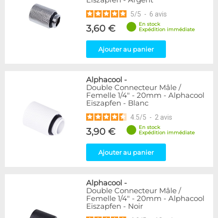
Eiszapfen - Argent
5
/
5
-
6
avis
En stock
3,60 €
Expédition immédiate
Ajouter au panier
Alphacool
-
Double Connecteur Mâle /
Femelle 1/4" - 20mm - Alphacool
Eiszapfen - Blanc
4.5
/
5
-
2
avis
En stock
3,90 €
Expédition immédiate
Ajouter au panier
Alphacool
-
Double Connecteur Mâle /
Femelle 1/4" - 20mm - Alphacool
Eiszapfen - Noir