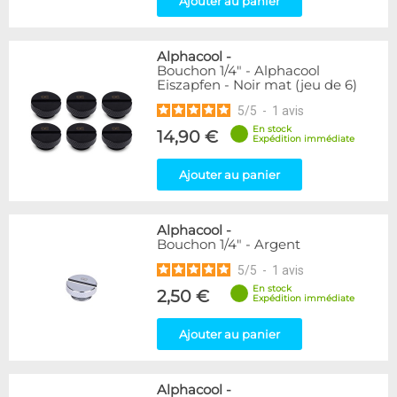
Ajouter au panier
Raccord en T
5
Raccord en Y
5
Alphacool
-
Genre
Bouchon 1/4" - Alphacool
Eiszapfen - Noir mat (jeu de 6)
Mâle
61
5
/
5
-
1
avis
Disponibilité / Promotions
En stock
14,90 €
Expédition immédiate
Articles en stock
Articles en promotions
Ajouter au panier
Appliquer
Alphacool
-
Bouchon 1/4" - Argent
5
/
5
-
1
avis
En stock
2,50 €
Expédition immédiate
Ajouter au panier
Alphacool
-