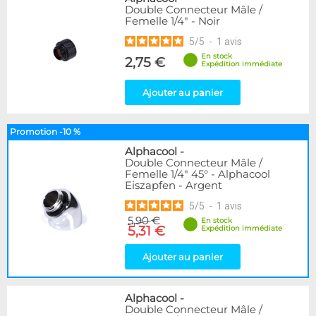
Double Connecteur Mâle /
Femelle 1/4" - Noir
5
/
5
-
1
avis
En stock
2,75 €
Expédition immédiate
Ajouter au panier
Promotion -10 %
Alphacool
-
Double Connecteur Mâle /
Femelle 1/4" 45° - Alphacool
Eiszapfen - Argent
5
/
5
-
1
avis
5,90 €
En stock
5,31 €
Expédition immédiate
Ajouter au panier
Alphacool
-
Double Connecteur Mâle /