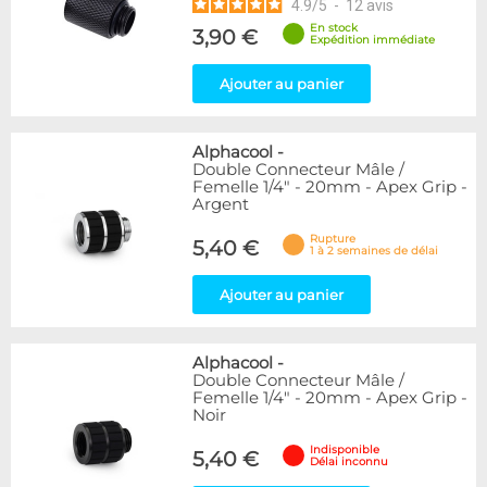
4.9
/
5
-
12
avis
En stock
3,90 €
Expédition immédiate
Ajouter au panier
Alphacool
-
Double Connecteur Mâle /
Femelle 1/4" - 20mm - Apex Grip -
Argent
Rupture
5,40 €
1 à 2 semaines de délai
Ajouter au panier
Alphacool
-
Double Connecteur Mâle /
Femelle 1/4" - 20mm - Apex Grip -
Noir
Indisponible
5,40 €
Délai inconnu