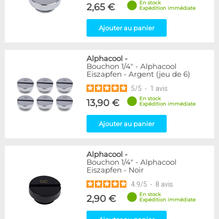
En stock
2,65 €
Expédition immédiate
Genre
Ajouter au panier
Femelle
24
Femelle / Femelle
53
Mâle / Femelle
120
Alphacool
-
Mâle / Mâle
44
Bouchon 1/4" - Alphacool
Eiszapfen - Argent (jeu de 6)
Filetage
5
/
5
-
1
avis
1/4"
153
En stock
13,90 €
Expédition immédiate
1/8"
1
Ajouter au panier
Forme
Adaptateur
4
Bouchon
12
Alphacool
-
Carré
4
Bouchon 1/4" - Alphacool
Eiszapfen - Noir
Coudé 45°
39
Coudé 90°
94
4.9
/
5
-
8
avis
Droit
280
En stock
2,90 €
Expédition immédiate
Passe cloison
8
Raccord autobloquant
1