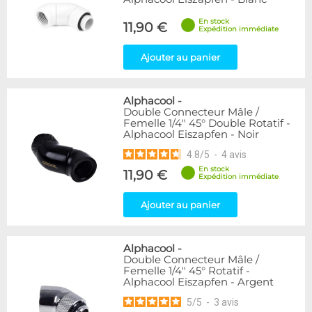
En stock
11,90 €
Expédition immédiate
Ajouter au panier
Alphacool
-
Double Connecteur Mâle /
Femelle 1/4" 45° Double Rotatif -
Alphacool Eiszapfen - Noir
4.8
/
5
-
4
avis
En stock
11,90 €
Expédition immédiate
Ajouter au panier
Alphacool
-
Double Connecteur Mâle /
Femelle 1/4" 45° Rotatif -
Alphacool Eiszapfen - Argent
5
/
5
-
3
avis