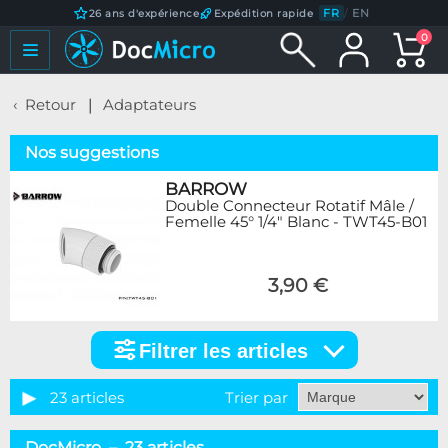
FR
/
EN
26 ans d'expérience
Expédition rapide
0
Retour
Adaptateurs
Nos suggestions
BARROW
Double Connecteur Rotatif Mâle /
Femelle 45° 1/4" Blanc - TWT45-B01
3,90 €
Filtrer les articles
Filtrer
les
articles
23 articles
Trier par
Catégorie
DocMicro – 23 articles