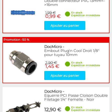
Double connecteur PVC 13mm<-
>16mm
1,99 €
En stock
0,99 €
Expédition immédiate
Ajouter au panier
Promotion -50 %
DocMicro
-
Embout Plug'n Cool Droit 1/8"
pour tuyau 10mm
2,90 €
En stock
1,45 €
Expédition immédiate
Ajouter au panier
DocMicro
-
Equerre PCI Passe Cloison Double
Filetage 1/4" Femelle - Noir
En stock
12,90 €
Expédition immédiate