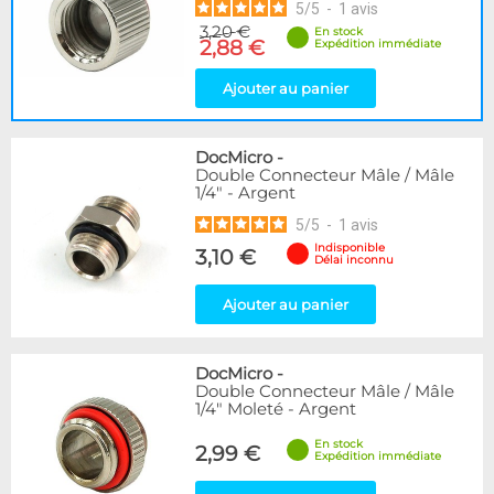
5
/
5
-
1
avis
3,20 €
En stock
2,88 €
Expédition immédiate
Ajouter au panier
DocMicro
-
Double Connecteur Mâle / Mâle
1/4" - Argent
5
/
5
-
1
avis
Indisponible
3,10 €
Délai inconnu
Ajouter au panier
DocMicro
-
Double Connecteur Mâle / Mâle
1/4" Moleté - Argent
En stock
2,99 €
Expédition immédiate