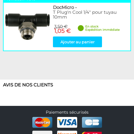
DocMicro
-
T Plug'n Cool 1/4" pour tuyau
10mm
3,50 €
En stock
1,05 €
Expédition immédiate
Ajouter au panier
AVIS DE NOS CLIENTS
Paiements sécurisés