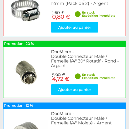
12mm (Pack de 2) - Argent
1,60 €
En stock
0,80 €
Expédition immédiate
Ajouter au panier
Promotion -20 %
DocMicro
-
Double Connecteur Mâle /
Femelle 1/4" 30° Rotatif - Rond -
Argent
5,90 €
En stock
4,72 €
Expédition immédiate
Ajouter au panier
Promotion -10 %
DocMicro
-
Double Connecteur Mâle /
Femelle 1/4" Moleté - Argent