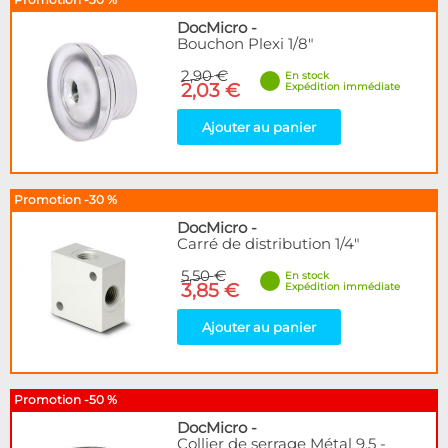
Articles en promotions
DocMicro
-
Bouchon Plexi 1/8"
Appliquer
2,90 €
En stock
2,03 €
Expédition immédiate
Ajouter au panier
Promotion -30 %
DocMicro
-
Carré de distribution 1/4"
5,50 €
En stock
3,85 €
Expédition immédiate
Ajouter au panier
Promotion -50 %
DocMicro
-
Collier de serrage Métal 9.5 -