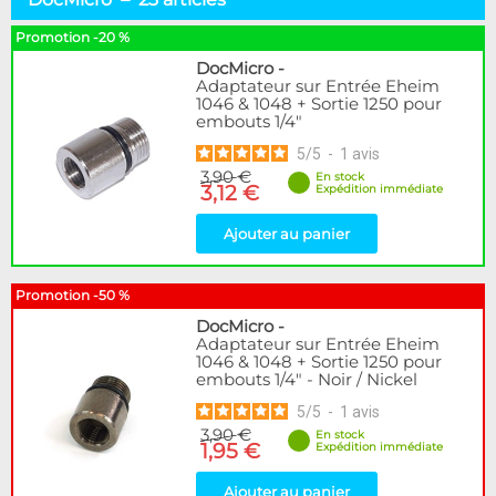
Raccord Autobloquant
2
Passe-Cloison
2
Promotion -20 %
Bouchons
2
DocMicro
-
Clips & Colliers
1
Adaptateur sur Entrée Eheim
1046 & 1048 + Sortie 1250 pour
Adaptateurs
11
embouts 1/4"
Raccord PVC
1
5
/
5
-
1
avis
Raccord PnC
2
3,90 €
En stock
Autres
3
3,12 €
Expédition immédiate
Marque
Ajouter au panier
Alphacool
146
DocMicro
23
Promotion -50 %
BARROW
38
DocMicro
-
Bykski
1
Adaptateur sur Entrée Eheim
Cooling.fr
10
1046 & 1048 + Sortie 1250 pour
embouts 1/4" - Noir / Nickel
EK Water Blocks
86
KooLance
11
5
/
5
-
1
avis
Thermal Grizzly
7
3,90 €
En stock
1,95 €
Expédition immédiate
XSPC
16
Ajouter au panier