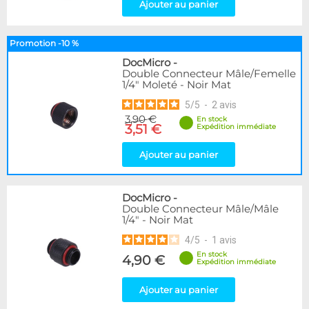
Ajouter au panier
Promotion -10 %
DocMicro
-
Double Connecteur Mâle/Femelle
1/4" Moleté - Noir Mat
5
/
5
-
2
avis
3,90 €
En stock
3,51 €
Expédition immédiate
Ajouter au panier
DocMicro
-
Double Connecteur Mâle/Mâle
1/4" - Noir Mat
4
/
5
-
1
avis
En stock
4,90 €
Expédition immédiate
Ajouter au panier