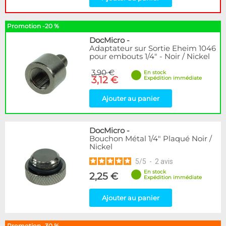
Couleur
Argent
7
Promotion -20 %
Noir
5
Noir/Nickel
4
DocMicro
-
Adaptateur sur Sortie Eheim 1046
Plexi
1
pour embouts 1/4" - Noir / Nickel
Genre
3,90 €
En stock
3,12 €
Expédition immédiate
Femelle
2
Mâle
1
Ajouter au panier
Mâle / Femelle
3
Mâle / Mâle
2
DocMicro
-
Bouchon Métal 1/4" Plaqué Noir /
Forme
Nickel
Adaptateur
3
5
/
5
-
2
avis
Coudé 30°
1
En stock
Droit
3
2,25 €
Expédition immédiate
Raccord en T
2
Ajouter au panier
Disponibilité / Promotions
Articles en stock
Promotion -30 %