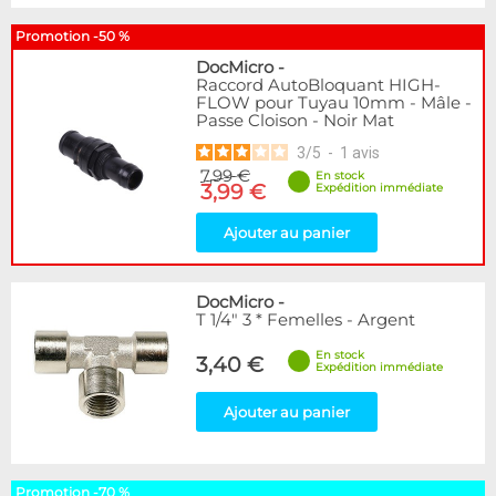
Promotion -50 %
DocMicro
-
Raccord AutoBloquant HIGH-
FLOW pour Tuyau 10mm - Mâle -
Passe Cloison - Noir Mat
3
/
5
-
1
avis
7,99 €
En stock
3,99 €
Expédition immédiate
Ajouter au panier
DocMicro
-
T 1/4" 3 * Femelles - Argent
En stock
3,40 €
Expédition immédiate
Ajouter au panier
Promotion -70 %