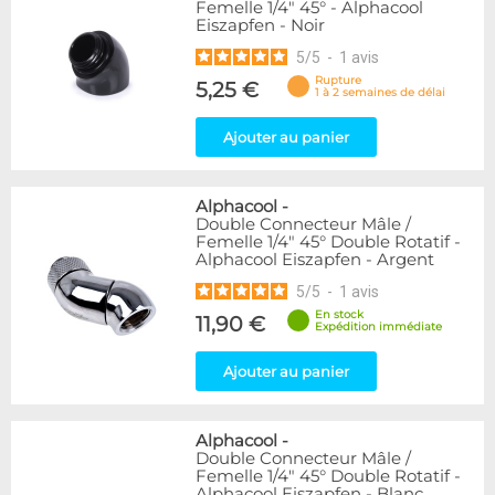
Femelle 1/4" 45° - Alphacool
Eiszapfen - Noir
5
/
5
-
1
avis
Rupture
5,25 €
1 à 2 semaines de délai
Ajouter au panier
Alphacool
-
Double Connecteur Mâle /
Femelle 1/4" 45° Double Rotatif -
Alphacool Eiszapfen - Argent
5
/
5
-
1
avis
En stock
11,90 €
Expédition immédiate
Ajouter au panier
Alphacool
-
Double Connecteur Mâle /
Femelle 1/4" 45° Double Rotatif -
Alphacool Eiszapfen - Blanc