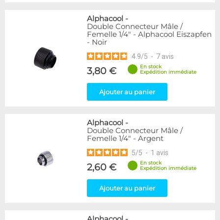
Alphacool
-
Double Connecteur Mâle /
Femelle 1/4" - Alphacool Eiszapfen
- Noir
4.9
/
5
-
7
avis
En stock
3,80 €
Expédition immédiate
Ajouter au panier
Alphacool
-
Double Connecteur Mâle /
Femelle 1/4" - Argent
5
/
5
-
1
avis
En stock
2,60 €
Expédition immédiate
Ajouter au panier
Alphacool
-