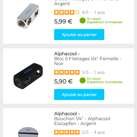
Argent
216
Argent
Noir/Nickel
28
4
/
5
-
1
avis
Plexi
2
En stock
5,99 €
Expédition immédiate
Couleur
Ajouter au panier
Blanc
36
Rouge
2
Alphacool
-
Couleur
Bloc 5 Filetages 1/4" Femelle -
Noir
Bleu
2
Noir
236
5
/
5
-
1
avis
Or
1
En stock
5,90 €
Expédition immédiate
Vert
5
Violet
4
Ajouter au panier
Forme
Adaptateur
4
Alphacool
-
Bouchon 1/4" - Alphacool
Coudé 60°
1
Eiszapfen - Argent
Raccord en Y
5
5
/
5
-
4
avis