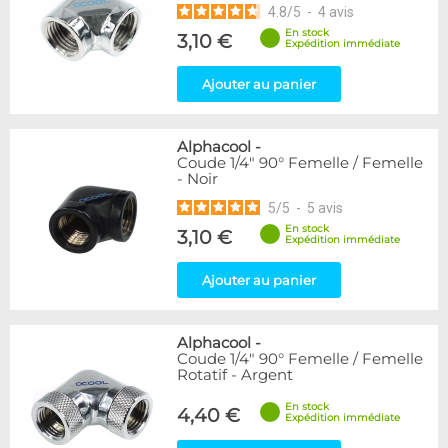
4.8
/
5
-
4
avis
En stock
3,10 €
Expédition immédiate
Ajouter au panier
Alphacool
-
Coude 1/4" 90° Femelle / Femelle
- Noir
5
/
5
-
5
avis
En stock
3,10 €
Expédition immédiate
Ajouter au panier
Alphacool
-
Coude 1/4" 90° Femelle / Femelle
Rotatif - Argent
En stock
4,40 €
Expédition immédiate