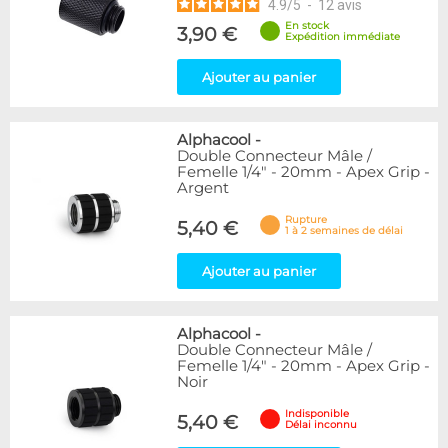
4.9
/
5
-
12
avis
En stock
3,90 €
Expédition immédiate
Ajouter au panier
Alphacool
-
Double Connecteur Mâle /
Femelle 1/4" - 20mm - Apex Grip -
Argent
Rupture
5,40 €
1 à 2 semaines de délai
Ajouter au panier
Alphacool
-
Double Connecteur Mâle /
Femelle 1/4" - 20mm - Apex Grip -
Noir
Indisponible
5,40 €
Délai inconnu