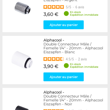
Eiszapfen - Argent
5
/
5
-
6
avis
En stock
3,60 €
Expédition immédiate
Ajouter au panier
Alphacool
-
Double Connecteur Mâle /
Femelle 1/4" - 20mm - Alphacool
Eiszapfen - Blanc
4.5
/
5
-
2
avis
En stock
3,90 €
Expédition immédiate
Ajouter au panier
Alphacool
-
Double Connecteur Mâle /
Femelle 1/4" - 20mm - Alphacool
Eiszapfen - Noir