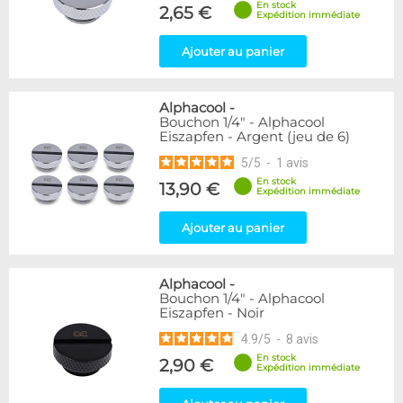
En stock
Forme
2,65 €
Expédition immédiate
Coudé 90°
94
Ajouter au panier
Genre
Femelle
24
Alphacool
-
Femelle / Femelle
53
Bouchon 1/4" - Alphacool
Mâle / Femelle
120
Eiszapfen - Argent (jeu de 6)
Mâle / Mâle
44
5
/
5
-
1
avis
En stock
13,90 €
Filetage
Expédition immédiate
1/4"
153
Ajouter au panier
1/8"
1
Forme
Alphacool
-
Bouchon
12
Bouchon 1/4" - Alphacool
Eiszapfen - Noir
Carré
4
Coudé 30°
2
4.9
/
5
-
8
avis
Coudé 45°
39
En stock
2,90 €
Expédition immédiate
Droit
280
Passe cloison
8