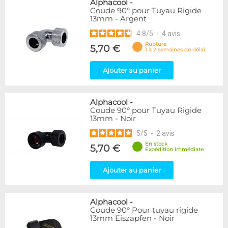
Alphacool
-
Coude 90° pour Tuyau Rigide
13mm - Argent
4.8
/
5
-
4
avis
Rupture
5,70 €
1 à 2 semaines de délai
Ajouter au panier
Alphacool
-
Coude 90° pour Tuyau Rigide
13mm - Noir
5
/
5
-
2
avis
En stock
5,70 €
Expédition immédiate
Ajouter au panier
Alphacool
-
Coude 90° Pour tuyau rigide
13mm Eiszapfen - Noir