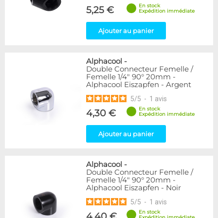
En stock
5,25 €
Expédition immédiate
Ajouter au panier
Alphacool
-
Double Connecteur Femelle /
Femelle 1/4" 90° 20mm -
Alphacool Eiszapfen - Argent
5
/
5
-
1
avis
En stock
4,30 €
Expédition immédiate
Ajouter au panier
Alphacool
-
Double Connecteur Femelle /
Femelle 1/4" 90° 20mm -
Alphacool Eiszapfen - Noir
5
/
5
-
1
avis
En stock
4,40 €
Expédition immédiate