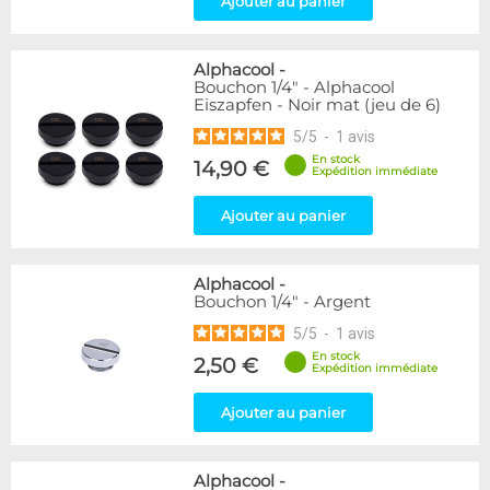
Ajouter au panier
Raccord autobloquant
1
Raccord en T
5
Alphacool
-
Genre
Bouchon 1/4" - Alphacool
Eiszapfen - Noir mat (jeu de 6)
Mâle
61
5
/
5
-
1
avis
Disponibilité / Promotions
En stock
14,90 €
Expédition immédiate
Articles en stock
Articles en promotions
Ajouter au panier
Appliquer
Alphacool
-
Bouchon 1/4" - Argent
5
/
5
-
1
avis
En stock
2,50 €
Expédition immédiate
Ajouter au panier
Alphacool
-