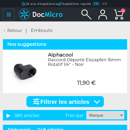
FR
/
EN
26 ans d'expérience
Expédition rapide
0
Retour
Embouts
Nos suggestions
Alphacool
Raccord Déporté Eiszapfen 16mm
Rotatif 1/4" - Noir
11,90 €
Filtrer les articles
Filtrer
les
articles
580 articles
Trier par
Catégorie
Alphacool – 248 articles