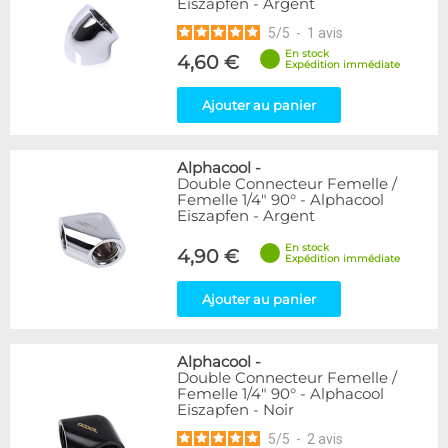
Eiszapfen - Argent
5
/
5
-
1
avis
En stock
4,60 €
Expédition immédiate
Ajouter au panier
Alphacool
-
Double Connecteur Femelle /
Femelle 1/4" 90° - Alphacool
Eiszapfen - Argent
En stock
4,90 €
Expédition immédiate
Ajouter au panier
Alphacool
-
Double Connecteur Femelle /
Femelle 1/4" 90° - Alphacool
Eiszapfen - Noir
5
/
5
-
2
avis