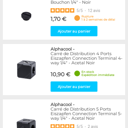
Bouchon 1/4" - Noir
5
/
5
-
12
avis
Rupture
1,70 €
1 à 2 semaines de délai
Ajouter au panier
Alphacool
-
Carré de Distribution 4 Ports
Eiszapfen Connection Terminal 4-
way 1/4" - Acetal Noir
En stock
10,90 €
Expédition immédiate
Ajouter au panier
Alphacool
-
Carré de Distribution 5 Ports
Eiszapfen Connection Terminal 5-
way 1/4" - Acetal Noir
5
/
5
-
2
avis