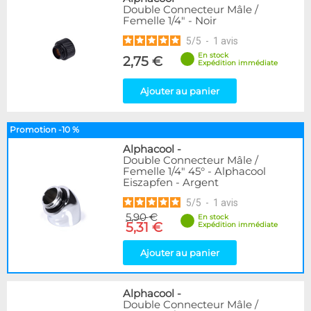
Double Connecteur Mâle /
Femelle 1/4" - Noir
5
/
5
-
1
avis
En stock
2,75 €
Expédition immédiate
Ajouter au panier
Promotion -10 %
Alphacool
-
Double Connecteur Mâle /
Femelle 1/4" 45° - Alphacool
Eiszapfen - Argent
5
/
5
-
1
avis
5,90 €
En stock
5,31 €
Expédition immédiate
Ajouter au panier
Alphacool
-
Double Connecteur Mâle /