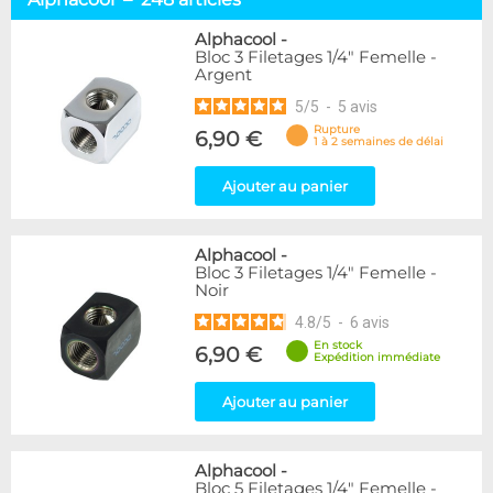
Embouts tuyaux souples
114
Embouts tubes rigides
110
Alphacool
-
Bloc 3 Filetages 1/4" Femelle -
Embouts Cannelés
18
Argent
Adaptateurs
338
5
/
5
-
5
avis
Marque
Rupture
6,90 €
1 à 2 semaines de délai
Alphacool
248
DocMicro
52
Ajouter au panier
BARROW
55
Bykski
3
Alphacool
-
Cooling.fr
10
Bloc 3 Filetages 1/4" Femelle -
EK Water Blocks
142
Noir
KooLance
18
4.8
/
5
-
6
avis
Monsoon
9
En stock
6,90 €
Nanoxia
2
Expédition immédiate
PrimoChill
1
Thermal Grizzly
Ajouter au panier
9
XSPC
31
Alphacool
-
Couleur
Bloc 5 Filetages 1/4" Femelle -