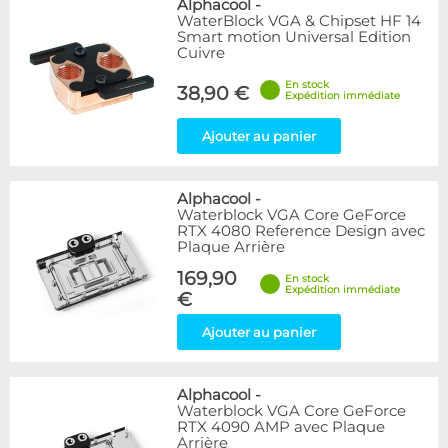
Alphacool
-
WaterBlock VGA & Chipset HF 14
Smart motion Universal Edition
Cuivre
En stock
38,90 €
Expédition immédiate
Ajouter au panier
Alphacool
-
Waterblock VGA Core GeForce
RTX 4080 Reference Design avec
Plaque Arrière
169,90
En stock
Expédition immédiate
€
Ajouter au panier
Alphacool
-
Waterblock VGA Core GeForce
RTX 4090 AMP avec Plaque
Arrière