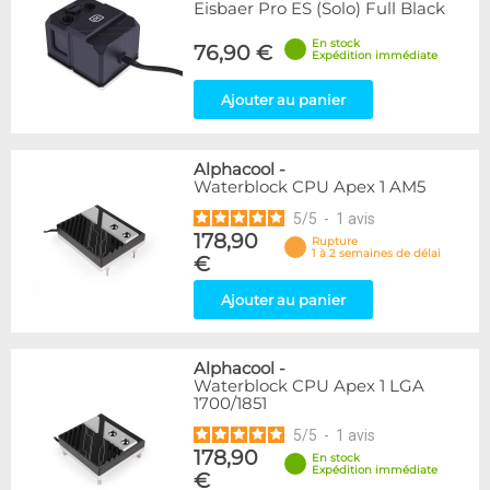
Eisbaer Pro ES (Solo) Full Black
En stock
76,90 €
Expédition immédiate
Ajouter au panier
Alphacool
-
Waterblock CPU Apex 1 AM5
5
/
5
-
1
avis
178,90
Rupture
1 à 2 semaines de délai
€
Ajouter au panier
Alphacool
-
Waterblock CPU Apex 1 LGA
1700/1851
5
/
5
-
1
avis
178,90
En stock
Expédition immédiate
€