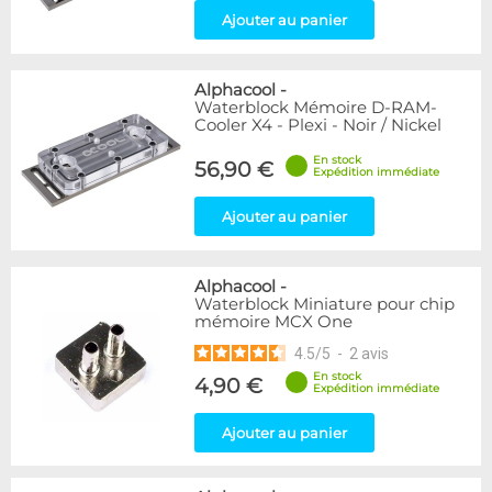
Ajouter au panier
Alphacool
-
Waterblock Mémoire D-RAM-
Cooler X4 - Plexi - Noir / Nickel
En stock
56,90 €
Expédition immédiate
Ajouter au panier
Alphacool
-
Waterblock Miniature pour chip
mémoire MCX One
4.5
/
5
-
2
avis
En stock
4,90 €
Expédition immédiate
Ajouter au panier