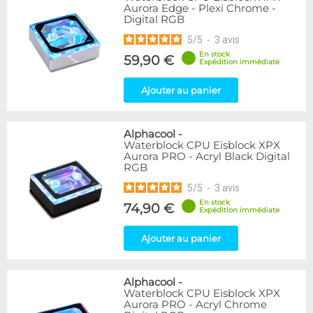
Aurora Edge - Plexi Chrome -
Digital RGB
5
/
5
-
3
avis
En stock
59,90 €
Expédition immédiate
Ajouter au panier
Alphacool
-
Waterblock CPU Eisblock XPX
Aurora PRO - Acryl Black Digital
RGB
5
/
5
-
3
avis
En stock
74,90 €
Expédition immédiate
Ajouter au panier
Alphacool
-
Waterblock CPU Eisblock XPX
Aurora PRO - Acryl Chrome