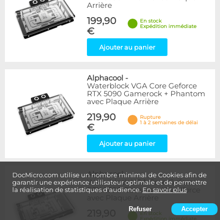
Arrière
199,90
En stock
Expédition immédiate
€
Ajouter au panier
Alphacool
-
Waterblock VGA Core Geforce
RTX 5090 Gamerock + Phantom
avec Plaque Arrière
219,90
Rupture
1 à 2 semaines de délai
€
Ajouter au panier
Alphacool
-
DocMicro.com utilise un nombre minimal de Cookies afin de
Waterblock VGA Core Geforce
garantir une expérience utilisateur optimale et de permettre
RTX 5090 Gaming + Windforce
la réalisation de statistiques d'audience.
En savoir plus
avec Plaque Arrière
Refuser
Accepter
219,90
En stock
Expédition immédiate