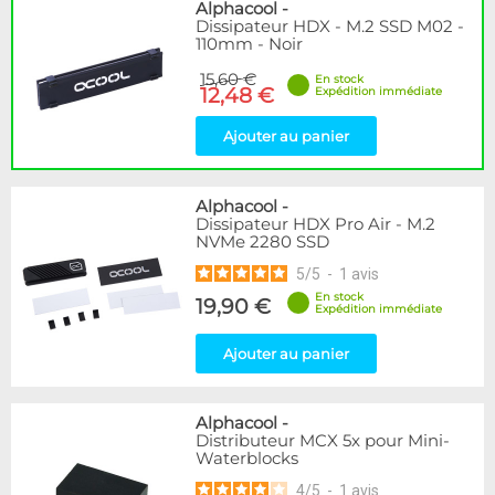
Disponibilité / Promotions
Alphacool
-
Dissipateur HDX - M.2 SSD M02 -
Articles en stock
110mm - Noir
Articles en promotions
15,60 €
En stock
12,48 €
Expédition immédiate
Appliquer
Ajouter au panier
Alphacool
-
Dissipateur HDX Pro Air - M.2
NVMe 2280 SSD
5
/
5
-
1
avis
En stock
19,90 €
Expédition immédiate
Ajouter au panier
Alphacool
-
Distributeur MCX 5x pour Mini-
Waterblocks
4
/
5
-
1
avis