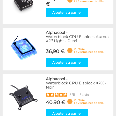
1 à 2 semaines de délai
€
Ajouter au panier
Alphacool
-
Waterblock CPU Eisblock Aurora
XP³ Light - Plexi
Rupture
36,90 €
1 à 2 semaines de délai
Ajouter au panier
Alphacool
-
Waterblock CPU Eisblock XPX -
Noir
5
/
5
-
3
avis
Rupture
40,90 €
1 à 2 semaines de délai
Ajouter au panier