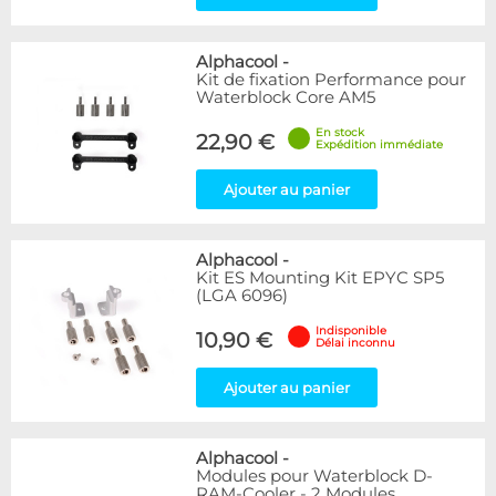
Alphacool
-
Kit de fixation Performance pour
Waterblock Core AM5
En stock
22,90 €
Expédition immédiate
Ajouter au panier
Alphacool
-
Kit ES Mounting Kit EPYC SP5
(LGA 6096)
Indisponible
10,90 €
Délai inconnu
Ajouter au panier
Alphacool
-
Modules pour Waterblock D-
RAM-Cooler - 2 Modules