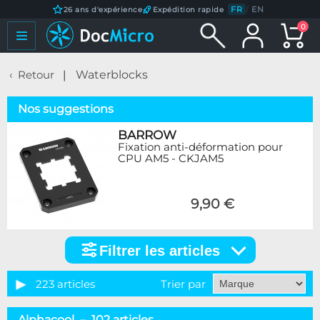
FR
/
EN
26 ans d'expérience
Expédition rapide
0
Retour
Waterblocks
Nos suggestions
BARROW
Fixation anti-déformation pour
CPU AM5 - CKJAM5
9,90 €
Filtrer les articles
Filtrer
les
articles
223 articles
Trier par
Catégorie
Alphacool – 102 articles