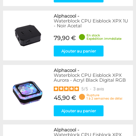
Alphacool
-
Waterblock CPU Eisblock XPX 1U
- Noir Acetal
En stock
79,90 €
Expédition immédiate
Ajouter au panier
Alphacool
-
Waterblock CPU Eisblock XPX
Aurora - Acryl Black Digital RGB
5
/
5
-
3
avis
Rupture
45,90 €
1 à 2 semaines de délai
Ajouter au panier
Alphacool
-
Waterblock CPU Eisblock XPX