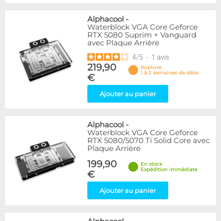
Alphacool
-
Waterblock VGA Core Geforce
RTX 5080 Suprim + Vanguard
avec Plaque Arrière
4
/
5
-
1
avis
219,90
Rupture
1 à 2 semaines de délai
€
Ajouter au panier
Alphacool
-
Waterblock VGA Core Geforce
RTX 5080/5070 Ti Solid Core avec
Plaque Arrière
199,90
En stock
Expédition immédiate
€
Ajouter au panier