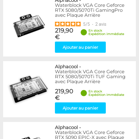
Alphacool
-
Waterblock VGA Core Geforce
RTX 5080/5070Ti GamingPro
avec Plaque Arrière
5
/
5
-
2
avis
219,90
En stock
Expédition immédiate
€
Ajouter au panier
Alphacool
-
Waterblock VGA Core Geforce
RTX 5080/5070Ti TUF Gaming
avec Plaque Arrière
219,90
En stock
Expédition immédiate
€
Ajouter au panier
Alphacool
-
Waterblock VGA Core Geforce
RTX 5090 EPIC-X avec Plaque