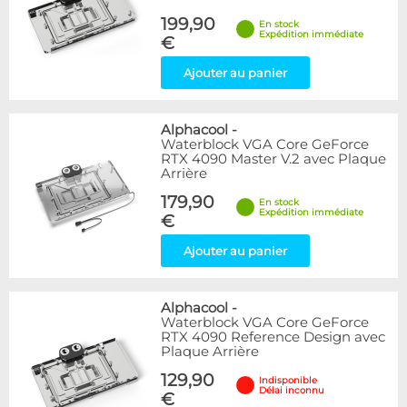
199,90
En stock
Expédition immédiate
€
Ajouter au panier
Alphacool
-
Waterblock VGA Core GeForce
RTX 4090 Master V.2 avec Plaque
Arrière
179,90
En stock
Expédition immédiate
€
Ajouter au panier
Alphacool
-
Waterblock VGA Core GeForce
RTX 4090 Reference Design avec
Plaque Arrière
129,90
Indisponible
Délai inconnu
€