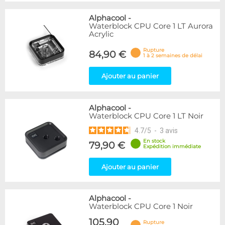
Alphacool
-
Waterblock CPU Core 1 LT Aurora
Acrylic
Rupture
84,90 €
1 à 2 semaines de délai
Ajouter au panier
Alphacool
-
Waterblock CPU Core 1 LT Noir
4.7
/
5
-
3
avis
En stock
79,90 €
Expédition immédiate
Ajouter au panier
Alphacool
-
Waterblock CPU Core 1 Noir
105,90
Rupture