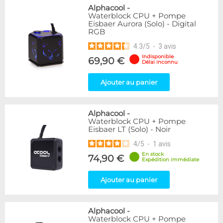
Alphacool
-
Waterblock CPU + Pompe
Eisbaer Aurora (Solo) - Digital
RGB
4.3
/
5
-
3
avis
Indisponible
69,90 €
Délai inconnu
Ajouter au panier
Alphacool
-
Waterblock CPU + Pompe
Eisbaer LT (Solo) - Noir
4
/
5
-
1
avis
En stock
74,90 €
Expédition immédiate
Ajouter au panier
Alphacool
-
Waterblock CPU + Pompe