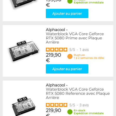
Expédition immédiate
€
Ajouter au panier
Alphacool
-
Waterblock VGA Core Geforce
RTX 5080 Prime avec Plaque
Arrière
5
/
5
-
1
avis
219,90
Rupture
1 à 2 semaines de délai
€
Ajouter au panier
Alphacool
-
Waterblock VGA Core Geforce
RTX 5080 Reference avec Plaque
Arrière
5
/
5
-
3
avis
219,90
En stock
Expédition immédiate
€