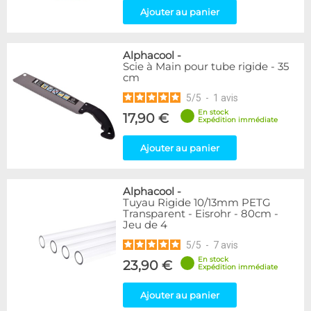
Ajouter au panier
Alphacool
-
Scie à Main pour tube rigide - 35
cm
5
/
5
-
1
avis
En stock
17,90 €
Expédition immédiate
Ajouter au panier
Alphacool
-
Tuyau Rigide 10/13mm PETG
Transparent - Eisrohr - 80cm -
Jeu de 4
5
/
5
-
7
avis
En stock
23,90 €
Expédition immédiate
Ajouter au panier