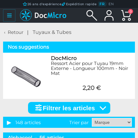
FR
/
EN
26 ans d'expérience
Expédition rapide
0
Retour
Tuyaux & Tubes
Nos suggestions
DocMicro
Ressort Acier pour Tuyau 19mm
Externe - Longueur 100mm - Noir
Mat
2,20 €
Filtrer les articles
Filtrer
les
articles
148 articles
Trier par
Catégorie
Alphacool – 56 articles