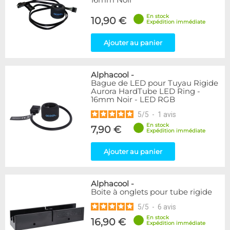
16mm Noir
En stock
10,90 €
Expédition immédiate
Ajouter au panier
Alphacool
-
Bague de LED pour Tuyau Rigide
Aurora HardTube LED Ring -
16mm Noir - LED RGB
5
/
5
-
1
avis
En stock
7,90 €
Expédition immédiate
Ajouter au panier
Alphacool
-
Boite à onglets pour tube rigide
5
/
5
-
6
avis
En stock
16,90 €
Expédition immédiate