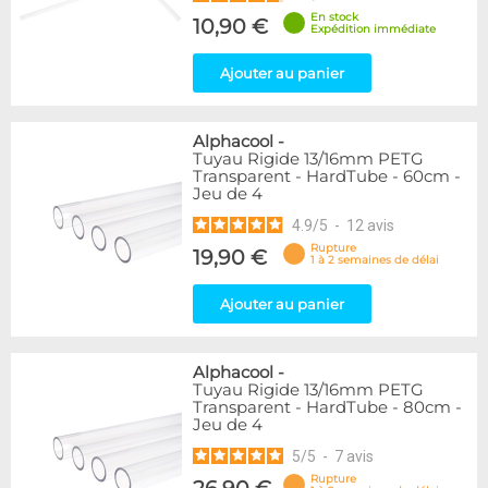
En stock
10,90 €
Expédition immédiate
Ajouter au panier
Alphacool
-
Tuyau Rigide 13/16mm PETG
Transparent - HardTube - 60cm -
Jeu de 4
4.9
/
5
-
12
avis
Rupture
19,90 €
1 à 2 semaines de délai
Ajouter au panier
Alphacool
-
Tuyau Rigide 13/16mm PETG
Transparent - HardTube - 80cm -
Jeu de 4
5
/
5
-
7
avis
Rupture