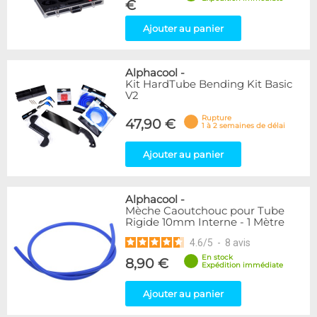
€
Ajouter au panier
Alphacool
-
Kit HardTube Bending Kit Basic
V2
Rupture
47,90 €
1 à 2 semaines de délai
Ajouter au panier
Alphacool
-
Mèche Caoutchouc pour Tube
Rigide 10mm Interne - 1 Mètre
4.6
/
5
-
8
avis
En stock
8,90 €
Expédition immédiate
Ajouter au panier