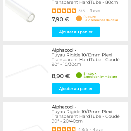
Transparent HardTube - 80cm
5
/
5
-
3
avis
Rupture
7,90 €
1 à 2 semaines de délai
Ajouter au panier
Alphacool
-
Tuyau Rigide 10/13mm Plexi
Transparent HardTube - Coudé
90° - 10/30cm
En stock
8,90 €
Expédition immédiate
Ajouter au panier
Alphacool
-
Tuyau Rigide 10/13mm Plexi
Transparent HardTube - Coudé
90° - 20/40cm
4.8
/
5
-
4
avis