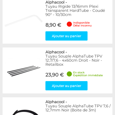
Alphacool
-
Tuyau Rigide 13/16mm Plexi
Transparent HardTube - Coudé
90° - 10/30cm
Indisponible
8,90 €
Délai inconnu
Ajouter au panier
Alphacool
-
Tuyau Souple AlphaTube TPV
12,7/7,6 - 4x60cm Droit - Noir -
Retailbox
En stock
23,90 €
Expédition immédiate
Ajouter au panier
Alphacool
-
Tuyau Souple AlphaTube TPV 7,6 /
12,7mm Noir (Boite de 3m)