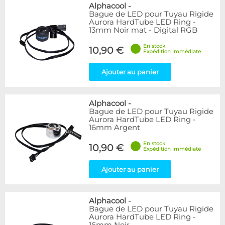
Bleu
9
Alphacool
-
Bague de LED pour Tuyau Rigide
Noir
15
Aurora HardTube LED Ring -
Plexi
5
13mm Noir mat - Digital RGB
Rouge
1
En stock
Transparent
40
10,90 €
Expédition immédiate
Vert
1
Ajouter au panier
Disponibilité / Promotions
Articles en stock
Alphacool
-
Articles en promotions
Bague de LED pour Tuyau Rigide
Aurora HardTube LED Ring -
Appliquer
16mm Argent
En stock
10,90 €
Expédition immédiate
Ajouter au panier
Alphacool
-
Bague de LED pour Tuyau Rigide
Aurora HardTube LED Ring -