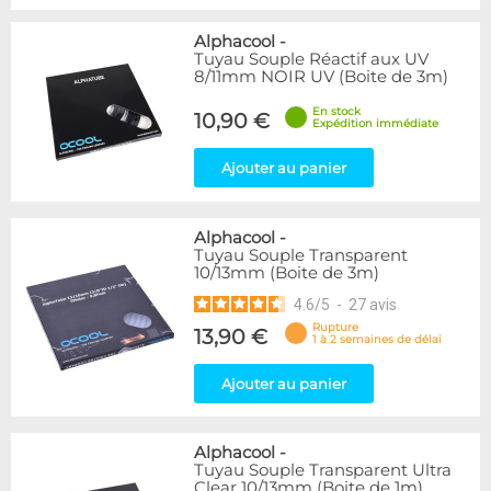
Alphacool
-
Tuyau Souple Réactif aux UV
8/11mm NOIR UV (Boite de 3m)
En stock
10,90 €
Expédition immédiate
Ajouter au panier
Alphacool
-
Tuyau Souple Transparent
10/13mm (Boite de 3m)
4.6
/
5
-
27
avis
Rupture
13,90 €
1 à 2 semaines de délai
Ajouter au panier
Alphacool
-
Tuyau Souple Transparent Ultra
Clear 10/13mm (Boite de 1m)