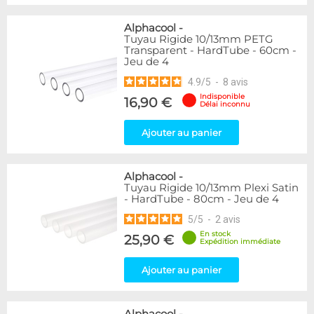
Alphacool
-
Tuyau Rigide 10/13mm PETG
Transparent - HardTube - 60cm -
Jeu de 4
4.9
/
5
-
8
avis
Indisponible
16,90 €
Délai inconnu
Ajouter au panier
Alphacool
-
Tuyau Rigide 10/13mm Plexi Satin
- HardTube - 80cm - Jeu de 4
5
/
5
-
2
avis
En stock
25,90 €
Expédition immédiate
Ajouter au panier