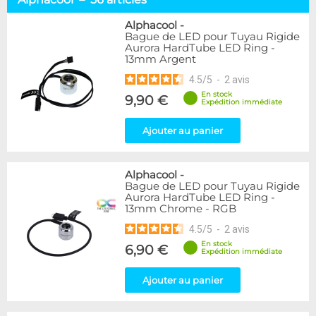
Tuyaux souples
52
Tubes rigides
37
Alphacool
-
Bague de LED pour Tuyau Rigide
Accessoires pour tuyaux
59
Aurora HardTube LED Ring -
13mm Argent
Marque
4.5
/
5
-
2
avis
Alphacool
56
En stock
9,90 €
DocMicro
27
Expédition immédiate
BARROW
17
Ajouter au panier
BitsPower
2
Bykski
1
Cooling.fr
1
Alphacool
-
EK Water Blocks
15
Bague de LED pour Tuyau Rigide
MasterKleer
3
Aurora HardTube LED Ring -
13mm Chrome - RGB
Mayhems
12
Monsoon
3
4.5
/
5
-
2
avis
Tygon
4
En stock
6,90 €
Expédition immédiate
XSPC
7
Ajouter au panier
Couleur
Argent
2