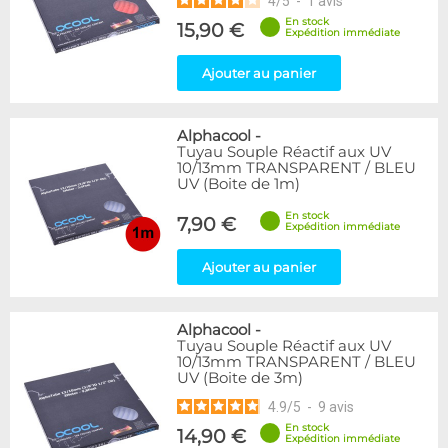
4
/
5
-
1
avis
En stock
15,90 €
Expédition immédiate
Ajouter au panier
Alphacool
-
Tuyau Souple Réactif aux UV
10/13mm TRANSPARENT / BLEU
UV (Boite de 1m)
En stock
7,90 €
Expédition immédiate
Ajouter au panier
Alphacool
-
Tuyau Souple Réactif aux UV
10/13mm TRANSPARENT / BLEU
UV (Boite de 3m)
4.9
/
5
-
9
avis
En stock
14,90 €
Expédition immédiate