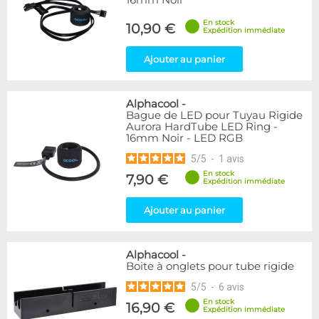
16mm Noir
En stock
10,90 €
Expédition immédiate
Ajouter au panier
Alphacool
-
Bague de LED pour Tuyau Rigide
Aurora HardTube LED Ring -
16mm Noir - LED RGB
5
/
5
-
1
avis
En stock
7,90 €
Expédition immédiate
Ajouter au panier
Alphacool
-
Boite à onglets pour tube rigide
5
/
5
-
6
avis
En stock
16,90 €
Expédition immédiate