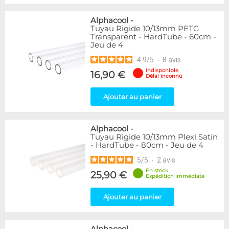
Alphacool
-
Tuyau Rigide 10/13mm PETG
Transparent - HardTube - 60cm -
Jeu de 4
4.9
/
5
-
8
avis
Indisponible
16,90 €
Délai inconnu
Ajouter au panier
Alphacool
-
Tuyau Rigide 10/13mm Plexi Satin
- HardTube - 80cm - Jeu de 4
5
/
5
-
2
avis
En stock
25,90 €
Expédition immédiate
Ajouter au panier