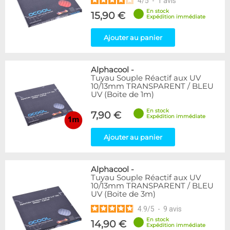
4
/
5
-
1
avis
En stock
15,90 €
Expédition immédiate
Ajouter au panier
Alphacool
-
Tuyau Souple Réactif aux UV
10/13mm TRANSPARENT / BLEU
UV (Boite de 1m)
En stock
7,90 €
Expédition immédiate
Ajouter au panier
Alphacool
-
Tuyau Souple Réactif aux UV
10/13mm TRANSPARENT / BLEU
UV (Boite de 3m)
4.9
/
5
-
9
avis
En stock
14,90 €
Expédition immédiate