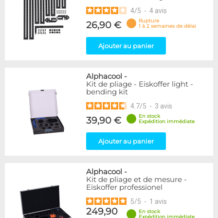
4
/
5
-
4
avis
Rupture
26,90 €
1 à 2 semaines de délai
Ajouter au panier
Alphacool
-
Kit de pliage - Eiskoffer light -
bending kit
4.7
/
5
-
3
avis
En stock
39,90 €
Expédition immédiate
Ajouter au panier
Alphacool
-
Kit de pliage et de mesure -
Eiskoffer professionel
5
/
5
-
1
avis
249,90
En stock
Expédition immédiate