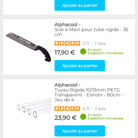
Ajouter au panier
Alphacool
-
Scie à Main pour tube rigide - 35
cm
5
/
5
-
1
avis
En stock
17,90 €
Expédition immédiate
Ajouter au panier
Alphacool
-
Tuyau Rigide 10/13mm PETG
Transparent - Eisrohr - 80cm -
Jeu de 4
5
/
5
-
7
avis
En stock
23,90 €
Expédition immédiate
Ajouter au panier