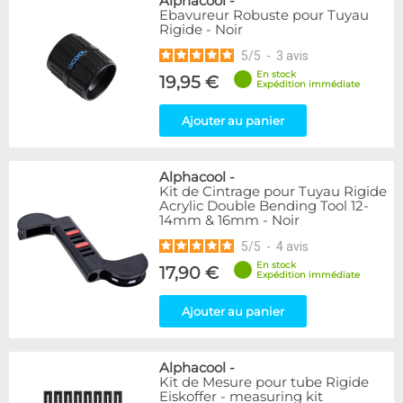
Alphacool
-
Ebavureur Robuste pour Tuyau
Rigide - Noir
5
/
5
-
3
avis
En stock
19,95 €
Expédition immédiate
Ajouter au panier
Alphacool
-
Kit de Cintrage pour Tuyau Rigide
Acrylic Double Bending Tool 12-
14mm & 16mm - Noir
5
/
5
-
4
avis
En stock
17,90 €
Expédition immédiate
Ajouter au panier
Alphacool
-
Kit de Mesure pour tube Rigide
Eiskoffer - measuring kit