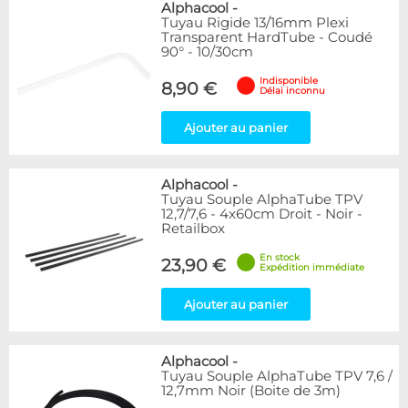
Alphacool
-
Tuyau Rigide 13/16mm Plexi
Transparent HardTube - Coudé
90° - 10/30cm
Indisponible
8,90 €
Délai inconnu
Ajouter au panier
Alphacool
-
Tuyau Souple AlphaTube TPV
12,7/7,6 - 4x60cm Droit - Noir -
Retailbox
En stock
23,90 €
Expédition immédiate
Ajouter au panier
Alphacool
-
Tuyau Souple AlphaTube TPV 7,6 /
12,7mm Noir (Boite de 3m)