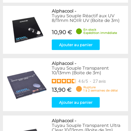
Alphacool
-
Tuyau Souple Réactif aux UV
8/11mm NOIR UV (Boite de 3m)
En stock
10,90 €
Expédition immédiate
Ajouter au panier
Alphacool
-
Tuyau Souple Transparent
10/13mm (Boite de 3m)
4.6
/
5
-
27
avis
Rupture
13,90 €
1 à 2 semaines de délai
Ajouter au panier
Alphacool
-
Tuyau Souple Transparent Ultra
Clear 10/13mm (Boite de 1m)