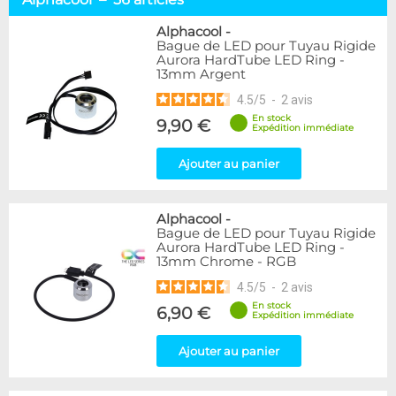
Tuyaux souples
52
Tubes rigides
37
Alphacool
-
Bague de LED pour Tuyau Rigide
Accessoires pour tuyaux
59
Aurora HardTube LED Ring -
13mm Argent
Marque
4.5
/
5
-
2
avis
Alphacool
56
En stock
9,90 €
DocMicro
27
Expédition immédiate
BARROW
17
Ajouter au panier
BitsPower
2
Bykski
1
Cooling.fr
1
Alphacool
-
EK Water Blocks
15
Bague de LED pour Tuyau Rigide
MasterKleer
3
Aurora HardTube LED Ring -
13mm Chrome - RGB
Mayhems
12
Monsoon
3
4.5
/
5
-
2
avis
Tygon
4
En stock
6,90 €
Expédition immédiate
XSPC
7
Ajouter au panier
Couleur
Argent
2