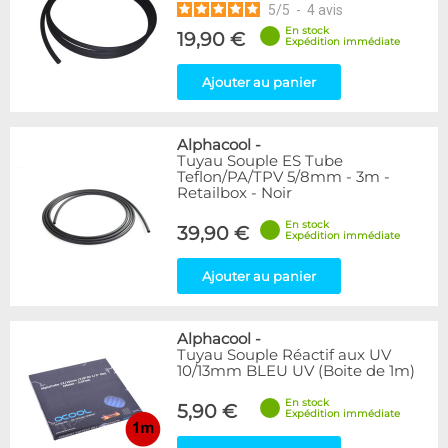
5
/
5
-
4
avis
En stock
19,90 €
Expédition immédiate
Ajouter au panier
Alphacool
-
Tuyau Souple ES Tube
Teflon/PA/TPV 5/8mm - 3m -
Retailbox - Noir
En stock
39,90 €
Expédition immédiate
Ajouter au panier
Alphacool
-
Tuyau Souple Réactif aux UV
10/13mm BLEU UV (Boite de 1m)
En stock
5,90 €
Expédition immédiate