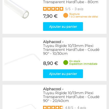
Transparent HardTube - 80cm
5
/
5
-
3
avis
Rupture
7,90 €
1 à 2 semaines de délai
Ajouter au panier
Alphacool
-
Tuyau Rigide 10/13mm Plexi
Transparent HardTube - Coudé
90° - 10/30cm
En stock
8,90 €
Expédition immédiate
Ajouter au panier
Alphacool
-
Tuyau Rigide 10/13mm Plexi
Transparent HardTube - Coudé
90° - 20/40cm
4.8
/
5
-
4
avis