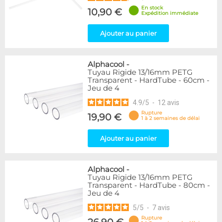
En stock
10,90 €
Expédition immédiate
Ajouter au panier
Alphacool
-
Tuyau Rigide 13/16mm PETG
Transparent - HardTube - 60cm -
Jeu de 4
4.9
/
5
-
12
avis
Rupture
19,90 €
1 à 2 semaines de délai
Ajouter au panier
Alphacool
-
Tuyau Rigide 13/16mm PETG
Transparent - HardTube - 80cm -
Jeu de 4
5
/
5
-
7
avis
Rupture