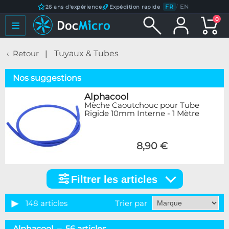
FR
/
EN
26 ans d'expérience
Expédition rapide
0
Retour
Tuyaux & Tubes
Nos suggestions
Alphacool
Mèche Caoutchouc pour Tube
Rigide 10mm Interne - 1 Mètre
8,90 €
Filtrer les articles
Filtrer
les
articles
148 articles
Trier par
Catégorie
Alphacool – 56 articles