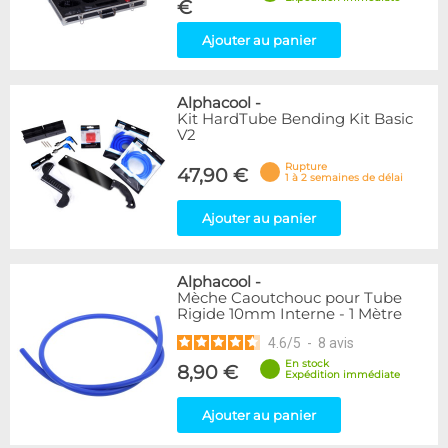
€
Ajouter au panier
Alphacool
-
Kit HardTube Bending Kit Basic
V2
Rupture
47,90 €
1 à 2 semaines de délai
Ajouter au panier
Alphacool
-
Mèche Caoutchouc pour Tube
Rigide 10mm Interne - 1 Mètre
4.6
/
5
-
8
avis
En stock
8,90 €
Expédition immédiate
Ajouter au panier