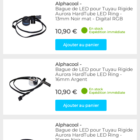
Bleu
9
Alphacool
-
Bague de LED pour Tuyau Rigide
Noir
15
Aurora HardTube LED Ring -
Plexi
5
13mm Noir mat - Digital RGB
Rouge
1
En stock
Transparent
40
10,90 €
Expédition immédiate
Vert
1
Ajouter au panier
Disponibilité / Promotions
Articles en stock
Alphacool
-
Articles en promotions
Bague de LED pour Tuyau Rigide
Aurora HardTube LED Ring -
Appliquer
16mm Argent
En stock
10,90 €
Expédition immédiate
Ajouter au panier
Alphacool
-
Bague de LED pour Tuyau Rigide
Aurora HardTube LED Ring -