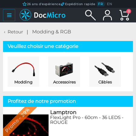
FR
/
EN
26 ans d'expérience
Expédition rapide
0
Retour
Modding & RGB
Veuillez choisir une catégorie
Modding
Accessoires
Câbles
Profitez de notre promotion
Promo - 29%
Lamptron
FlexLight Pro - 60cm - 36 LEDS -
ROUGE