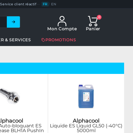
Service client réactif
—
FR
/
EN
0
Mon Compte
Panier
ER & SERVICES
PROMOTIONS
lphacool
Alphacool
Auto-bloquant ES
Liquide ES Liquid GL50 (-40°C)
ease BLH1A PushIn
5000ml