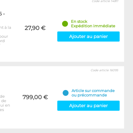
Code article 14811
6 -
En stock
Expédition immédiate
27,90 €
t à la
Ajouter au panier
pour
ord
V
Code article 16095
Article sur commande
ou précommande
 de
799,00 €
é de
qui en
Ajouter au panier
les