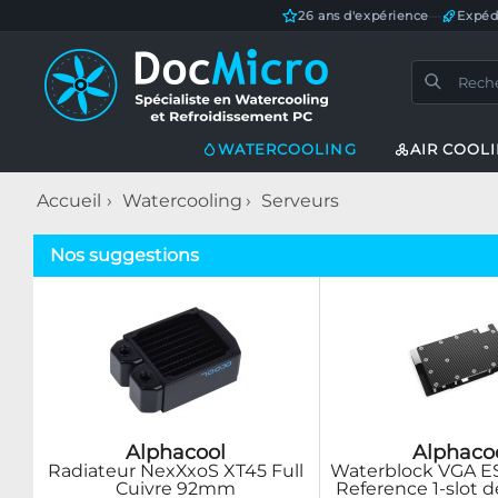
26 ans d'expérience
—
Expéd
WATERCOOLING
AIR COOL
Accueil
Watercooling
Serveurs
Nos suggestions
Alphacool
Alphaco
Radiateur NexXxoS XT45 Full
Waterblock VGA E
Cuivre 92mm
Reference 1-slot 