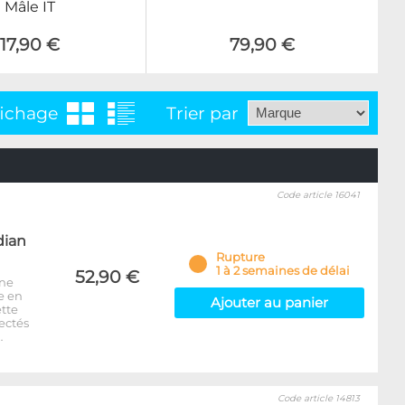
Mâle IT
17,90 €
79,90 €
fichage
Trier par
Code article 16041
dian
Rupture
1 à 2 semaines de délai
52,90 €
une
e en
Ajouter au panier
ette
ectés
…
Code article 14813