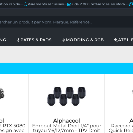
ition rapide
—
Paiements sécurisés
—
+ de 2 000 références en stock
—
ING
PÂTES & PADS
MODDING & RGB
ATELI
ol
Alphacool
A
S RTX 5080
Embout Métal Droit 1/4" pour
Raccord 
design avec
tuyau 7,6/12,7mm - TPV Droit
Quick Rel