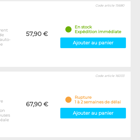
Code article 15680
En stock
rent
Expédition immédiate
57,90 €
 de
auto-
Ajouter au panier
de
Code article 16033
Rupture
re
1 à 2 semaines de délai
67,90 €
son
Ajouter au panier
euses
déale