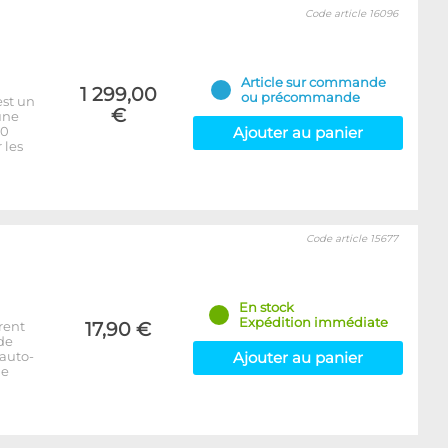
Code article 16096
Article sur commande
1 299,00
ou précommande
est un
€
une
00
Ajouter au panier
 les
Code article 15677
En stock
Expédition immédiate
rent
17,90 €
 de
auto-
Ajouter au panier
de