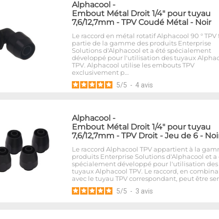
Alphacool
-
Embout Métal Droit 1/4" pour tuyau
7,6/12,7mm - TPV Coudé Métal - Noir
Le raccord en métal rotatif Alphacool 90 ° TPV 
partie de la gamme des produits Enterprise
Solutions d'Alphacool et a été spécialement
développé pour l'utilisation des tuyaux Alpha
TPV. Alphacool utilise les embouts TPV
exclusivement p…
5
/
5
-
4
avis
Alphacool
-
Embout Métal Droit 1/4" pour tuyau
7,6/12,7mm - TPV Droit - Jeu de 6 - Noi
Le raccord Alphacool TPV appartient à la ga
produits Enterprise Solutions d'Alphacool et a
spécialement développé pour l'utilisation des
tuyaux Alphacool TPV. Le raccord, en combina
avec le tuyau TPV correspondant, peut être se
5
/
5
-
3
avis