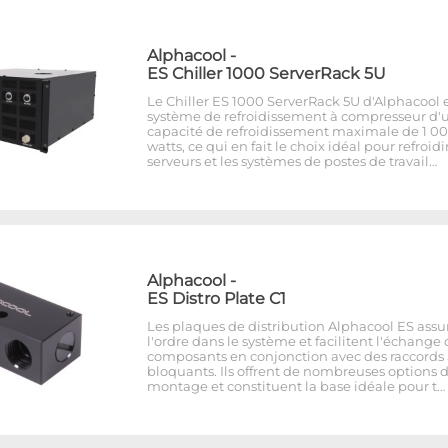
Alphacool
-
ES Chiller 1000 ServerRack 5U
Le Chiller ES 1000 ServerRack 5U d'Alphacool 
système de refroidissement à compresseur d'
capacité de refroidissement maximale de 1 0
watts, ce qui en fait le choix idéal pour refroidir
serveurs et les systèmes de postes de travail…
Alphacool
-
ES Distro Plate C1
Les plaques de distribution Alphacool ES assu
l'ordre dans le système et facilitent l'échange
composants en conjonction avec des raccords 
bloquants. Ils offrent de nombreuses options 
montage et constituent la base idéale pour t…