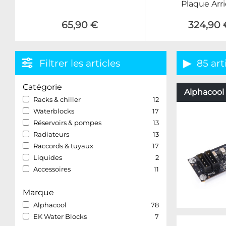
Plaque Arri
65,90 €
324,90 
Filtrer les articles
85 art
Catégorie
Alphacool 
Racks & chiller
12
Waterblocks
17
Réservoirs & pompes
13
Radiateurs
13
Raccords & tuyaux
17
Liquides
2
Accessoires
11
Marque
Alphacool
78
EK Water Blocks
7