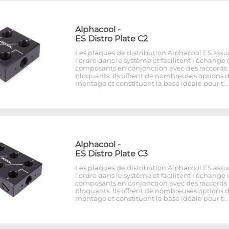
Alphacool
-
ES Distro Plate C2
Les plaques de distribution Alphacool ES assu
l'ordre dans le système et facilitent l'échange
composants en conjonction avec des raccords 
bloquants. Ils offrent de nombreuses options 
montage et constituent la base idéale pour t…
Alphacool
-
ES Distro Plate C3
Les plaques de distribution Alphacool ES assu
l'ordre dans le système et facilitent l'échange
composants en conjonction avec des raccords 
bloquants. Ils offrent de nombreuses options 
montage et constituent la base idéale pour t…