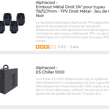
Alphacool
-
Embout Métal Droit 1/4" pour tuyau
7,6/12,7mm - TPV Droit Métal - Jeu de 
Noir
Le raccord métallique Alphacool TPV appartien
gamme de produits Enterprise Solutions
d'Alphacool et a été spécialement développé 
l'utilisation des tuyaux Alphacool TPV. Le racc
métallique, en combinaison avec le tuyau TP
corres…
3.3
/
5
-
3
avis
Alphacool
-
ES Chiller 1000
Le Chiller ES 1000 d'Alphacool est un système
refroidissement à compresseur d'une capacit
refroidissement maximale de 1 000 watts, ce 
fait le choix idéal pour refroidir les serveurs et 
systèmes de postes de travail. Équipé d'u…