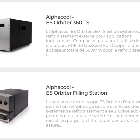
Alphacool
-
ES Orbiter 360 TS
L'Alphacool ES Orbiter 360 TS est un système 
refroidissement externe pour applications
industrielles. Compact et puissant, il utilise d
radiateurs HPE-30 NexXxoS Full Copper d'une
épaisseur totale de 360mm pour le refroidiss
L…
Alphacool
-
ES Orbiter Filling Station
La station de remplissage ES Orbiter d'Alphac
permet un remplissage simple et efficace des
systèmes de refroidissement à eau. Grâce aux
pompes puissantes, le système est rapidemen
rempli ou purgé. Un filtre haute performance
assure…