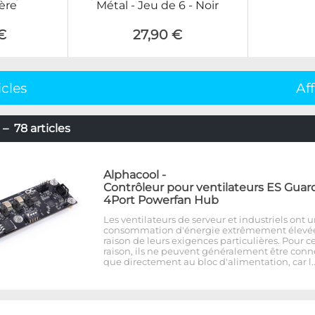
ère
Métal - Jeu de 6 - Noir
€
27,90 €
icles
Af
– 78 articles
Alphacool
-
Contrôleur pour ventilateurs ES Guar
4Port Powerfan Hub
Les ventilateurs de serveur et industriels ont 
consommation d'énergie extrêmement élevé
raison de leurs exigences particulières. Pour c
raison, ils ne peuvent généralement être conn
que directement au bloc d'alimentation, car l