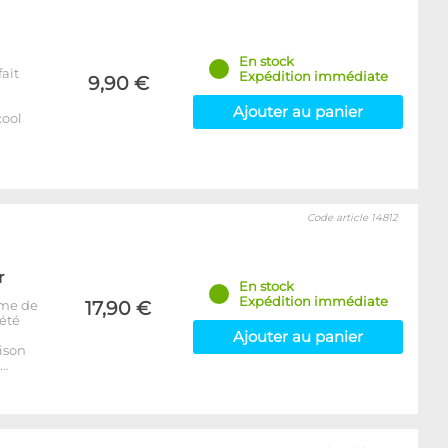
En stock
fait
Expédition immédiate
9,90 €
Ajouter au panier
cool
Code article 14812
r
En stock
Expédition immédiate
mme de
17,90 €
 été
Ajouter au panier
ison
r…