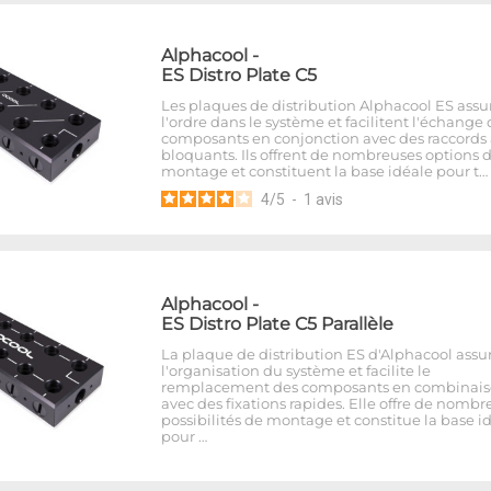
Alphacool
-
ES Distro Plate C5
Les plaques de distribution Alphacool ES assu
l'ordre dans le système et facilitent l'échange
composants en conjonction avec des raccords 
bloquants. Ils offrent de nombreuses options 
montage et constituent la base idéale pour t…
4
/
5
-
1
avis
Alphacool
-
ES Distro Plate C5 Parallèle
La plaque de distribution ES d'Alphacool assu
l'organisation du système et facilite le
remplacement des composants en combinai
avec des fixations rapides. Elle offre de nombr
possibilités de montage et constitue la base i
pour …