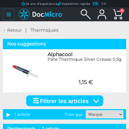
FR
/
EN
26 ans d'expérience
Expédition rapide
0
Retour
Thermiques
Nos suggestions
Alphacool
Pâte Thermique Silver Grease 0,5g
1,15 €
Filtrer les articles
Filtrer
les
articles
1 article
Trier par
Catégorie
Prolimatech – 1 article