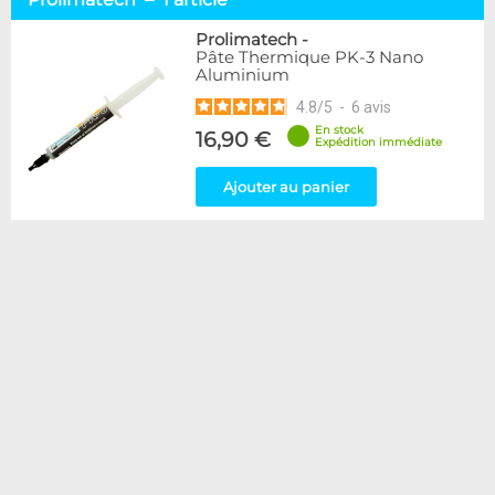
Pâtes Thermiques
1
Prolimatech
-
Pâte Thermique PK-3 Nano
Marque
Aluminium
Alphacool
19
4.8
/
5
-
6
avis
Arctic
3
En stock
Arctic Silver
16,90 €
7
Expédition immédiate
Cooling.fr
10
Noctua
1
Ajouter au panier
Phobya
2
Prolimatech
1
Thermal Grizzly
21
Disponibilité / Promotions
Articles en stock
Articles en promotions
Appliquer