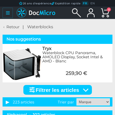
FR
/
EN
26 ans d'expérience
Expédition rapide
0
Retour
Waterblocks
Nos suggestions
Tryx
Waterblock CPU Panorama,
AMOLED Display, Socket Intel &
AMD - Blanc
259,90 €
Filtrer les articles
Filtrer
les
articles
223 articles
Trier par
Catégorie
Alphacool – 102 articles