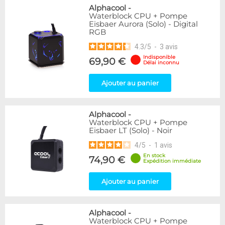
Alphacool
-
Waterblock CPU + Pompe
Eisbaer Aurora (Solo) - Digital
RGB
4.3
/
5
-
3
avis
Indisponible
69,90 €
Délai inconnu
Ajouter au panier
Alphacool
-
Waterblock CPU + Pompe
Eisbaer LT (Solo) - Noir
4
/
5
-
1
avis
En stock
74,90 €
Expédition immédiate
Ajouter au panier
Alphacool
-
Waterblock CPU + Pompe