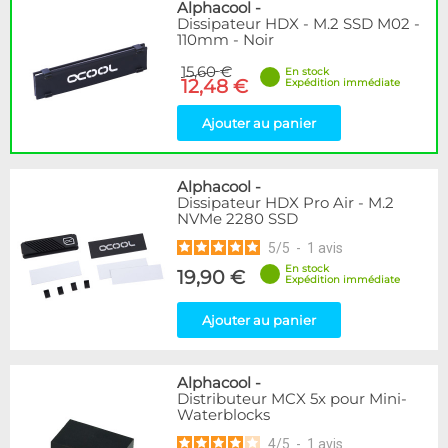
Disponibilité / Promotions
Alphacool
-
Dissipateur HDX - M.2 SSD M02 -
Articles en stock
110mm - Noir
Articles en promotions
15,60 €
En stock
12,48 €
Expédition immédiate
Appliquer
Ajouter au panier
Alphacool
-
Dissipateur HDX Pro Air - M.2
NVMe 2280 SSD
5
/
5
-
1
avis
En stock
19,90 €
Expédition immédiate
Ajouter au panier
Alphacool
-
Distributeur MCX 5x pour Mini-
Waterblocks
4
/
5
-
1
avis