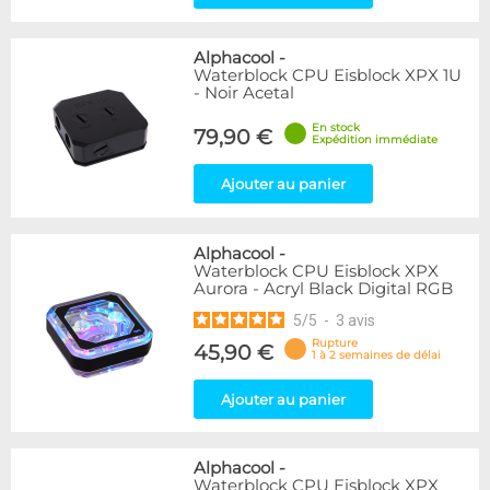
Alphacool
-
Waterblock CPU Eisblock XPX 1U
- Noir Acetal
En stock
79,90 €
Expédition immédiate
Ajouter au panier
Alphacool
-
Waterblock CPU Eisblock XPX
Aurora - Acryl Black Digital RGB
5
/
5
-
3
avis
Rupture
45,90 €
1 à 2 semaines de délai
Ajouter au panier
Alphacool
-
Waterblock CPU Eisblock XPX