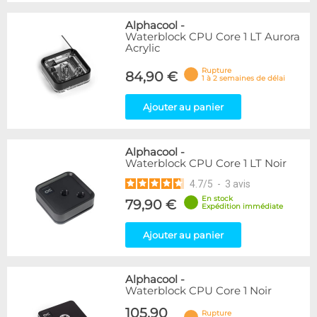
Alphacool
-
Waterblock CPU Core 1 LT Aurora
Acrylic
Rupture
84,90 €
1 à 2 semaines de délai
Ajouter au panier
Alphacool
-
Waterblock CPU Core 1 LT Noir
4.7
/
5
-
3
avis
En stock
79,90 €
Expédition immédiate
Ajouter au panier
Alphacool
-
Waterblock CPU Core 1 Noir
105,90
Rupture