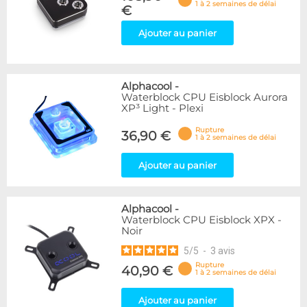
1 à 2 semaines de délai
€
Ajouter au panier
Alphacool
-
Waterblock CPU Eisblock Aurora
XP³ Light - Plexi
Rupture
36,90 €
1 à 2 semaines de délai
Ajouter au panier
Alphacool
-
Waterblock CPU Eisblock XPX -
Noir
5
/
5
-
3
avis
Rupture
40,90 €
1 à 2 semaines de délai
Ajouter au panier