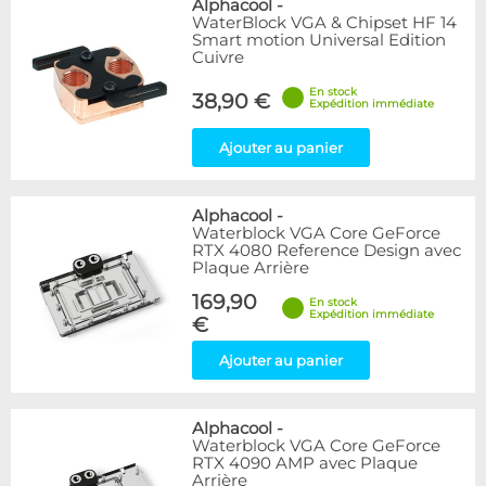
Alphacool
-
WaterBlock VGA & Chipset HF 14
Smart motion Universal Edition
Cuivre
En stock
38,90 €
Expédition immédiate
Ajouter au panier
Alphacool
-
Waterblock VGA Core GeForce
RTX 4080 Reference Design avec
Plaque Arrière
169,90
En stock
Expédition immédiate
€
Ajouter au panier
Alphacool
-
Waterblock VGA Core GeForce
RTX 4090 AMP avec Plaque
Arrière