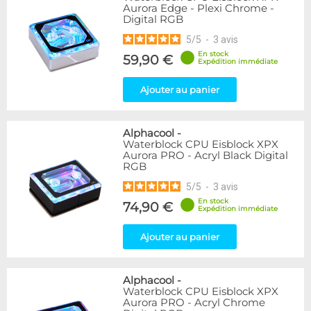
Aurora Edge - Plexi Chrome -
Digital RGB
5
/
5
-
3
avis
En stock
59,90 €
Expédition immédiate
Ajouter au panier
Alphacool
-
Waterblock CPU Eisblock XPX
Aurora PRO - Acryl Black Digital
RGB
5
/
5
-
3
avis
En stock
74,90 €
Expédition immédiate
Ajouter au panier
Alphacool
-
Waterblock CPU Eisblock XPX
Aurora PRO - Acryl Chrome