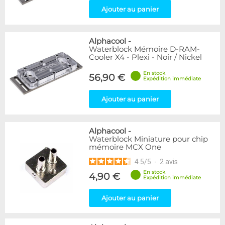
Ajouter au panier
Alphacool
-
Waterblock Mémoire D-RAM-
Cooler X4 - Plexi - Noir / Nickel
En stock
56,90 €
Expédition immédiate
Ajouter au panier
Alphacool
-
Waterblock Miniature pour chip
mémoire MCX One
4.5
/
5
-
2
avis
En stock
4,90 €
Expédition immédiate
Ajouter au panier