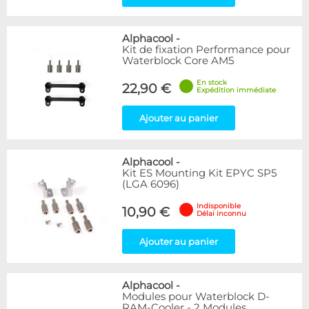
Alphacool
-
Kit de fixation Performance pour
Waterblock Core AM5
En stock
22,90 €
Expédition immédiate
Ajouter au panier
Alphacool
-
Kit ES Mounting Kit EPYC SP5
(LGA 6096)
Indisponible
10,90 €
Délai inconnu
Ajouter au panier
Alphacool
-
Modules pour Waterblock D-
RAM-Cooler - 2 Modules