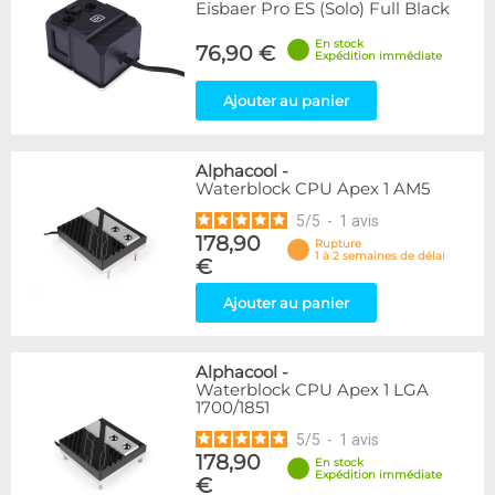
Eisbaer Pro ES (Solo) Full Black
En stock
76,90 €
Expédition immédiate
Ajouter au panier
Alphacool
-
Waterblock CPU Apex 1 AM5
5
/
5
-
1
avis
178,90
Rupture
1 à 2 semaines de délai
€
Ajouter au panier
Alphacool
-
Waterblock CPU Apex 1 LGA
1700/1851
5
/
5
-
1
avis
178,90
En stock
Expédition immédiate
€