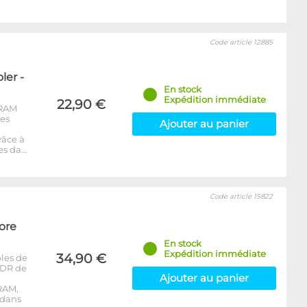
Code article 12885
er -
En stock
Expédition immédiate
22,90 €
-RAM
les
Ajouter au panier
râce à
es da…
Code article 15822
ore
En stock
Expédition immédiate
34,90 €
les de
DDR de
Ajouter au panier
RAM,
 dans