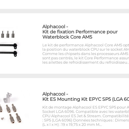
Alphacool
-
Kit de fixation Performance pour
Waterblock Core AM5
Le kit de performance Alphacool Core AM5 op
la position du waterblock CPU sur le socket AM
Comme les chipsets dans les processeurs AM5
sont pas centrés, le kit Core Performance assu
les ailettes de refroidissement du refroidisseu
Alphacool
-
Kit ES Mounting Kit EPYC SP5 (LGA 6
Kit de montage Alphacool ES EPYC SP5 pour
Socket LGA 6096. Compatible avec les waterb
CPU Alphacool ES Jet & Stream. Compatibilité
: SP5 (LGA 6096) Données techniques : Dimen
(L x l x H) : 19 x 19,75 x 20 mm M…