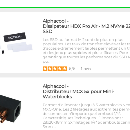
Alphacool
-
Dissipateur HDX Pro Air - M.2 NVMe 2
SSD
Les SSD au format M.2 sont de plus en plus
populaires. Les taux de transfert élevés et les
d'accès extrêmement faibles permettent un tr
et des jeux plus rapides et plus efficaces. Pour
garantir que toutes les performances du SSD 
pu…
5
/
5
-
1
avis
Alphacool
-
Distributeur MCX 5x pour Mini-
Waterblocks
Permet d'alimenter jusqu'à 5 waterblocks Ne
MXC-One. Les 2 filetages aux extrémités perm
de connecter n'importe quel embout 1/4".
Caractérsitiques Techniques : Dimensions :
28x20x18mm 2x filetages 1/4" 5x embouts cann
3mm …