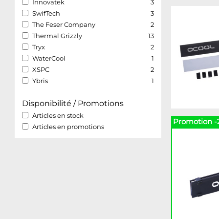
Innovatek
3
SwifTech
3
The Feser Company
2
Thermal Grizzly
13
Tryx
2
WaterCool
1
XSPC
2
Ybris
1
Disponibilité / Promotions
Articles en stock
Promotion -
Articles en promotions