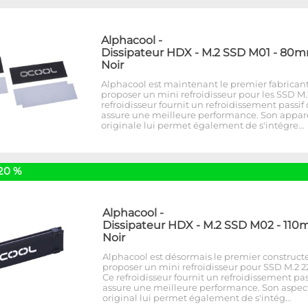
Alphacool
-
Dissipateur HDX - M.2 SSD M01 - 80m
Noir
Alphacool est maintenant le premier fabricant
proposer un mini refroidisseur pour les SSD M.
refroidisseur fournit un refroidissement passif
assure une meilleure performance. Son appa
originale lui permet également de s'intégre…
20 %
Alphacool
-
Dissipateur HDX - M.2 SSD M02 - 110
Noir
Alphacool est désormais le premier construct
proposer un mini refroidisseur pour SSD M.2 22
Ce refroidisseur fournit un refroidissement pas
assure une meilleure performance. Son aspec
original lui permet également de s'intég…