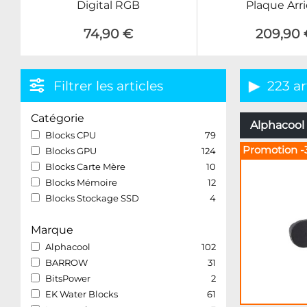
Digital RGB
Plaque Arri
74,90 €
209,90 
Filtrer les articles
223 ar
Catégorie
Alphacool 
Blocks CPU
79
Promotion -
Blocks GPU
124
Blocks Carte Mère
10
Blocks Mémoire
12
Blocks Stockage SSD
4
Marque
Alphacool
102
BARROW
31
BitsPower
2
EK Water Blocks
61