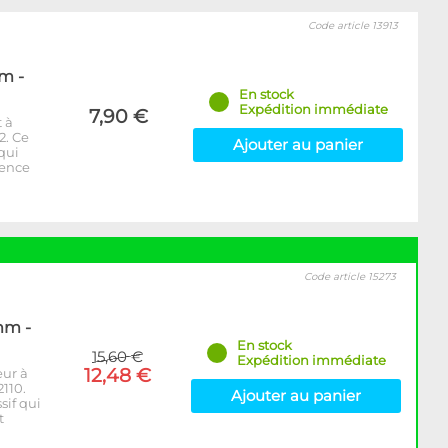
Code article 13913
m -
En stock
Expédition immédiate
7,90 €
 à
2. Ce
Ajouter au panier
 qui
rence
Code article 15273
mm -
En stock
15,60 €
Expédition immédiate
12,48 €
eur à
110.
Ajouter au panier
sif qui
t