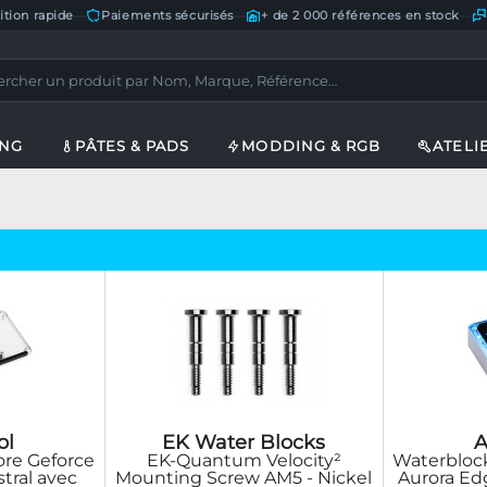
ition rapide
—
Paiements sécurisés
—
+ de 2 000 références en stock
—
ING
PÂTES & PADS
MODDING & RGB
ATELI
ol
EK Water Blocks
A
re Geforce
EK-Quantum Velocity²
Waterbloc
tral avec
Mounting Screw AM5 - Nickel
Aurora Ed