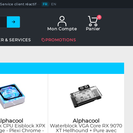
Service client réactif
—
FR
/
EN
0
Mon Compte
Panier
ER & SERVICES
PROMOTIONS
lphacool
Alphacool
k CPU Eisblock XPX
Waterblock VGA Core RX 9070
ge - Plexi Chrome -
XT Hellhound + Pure avec