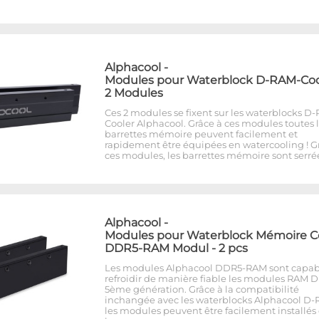
Alphacool
-
Modules pour Waterblock D-RAM-Cool
2 Modules
Ces 2 modules se fixent sur les waterblocks D
Cooler Alphacool. Grâce à ces modules toutes 
barrettes mémoire peuvent facilement et
rapidement être équipées en watercooling ! G
ces modules, les barrettes mémoire sont serré
Alphacool
-
Modules pour Waterblock Mémoire C
DDR5-RAM Modul - 2 pcs
Les modules Alphacool DDR5-RAM sont capab
refroidir de manière fiable les modules RAM 
5ème génération. Grâce à la compatibilité
inchangée avec les waterblocks Alphacool D-
les modules peuvent être facilement installés