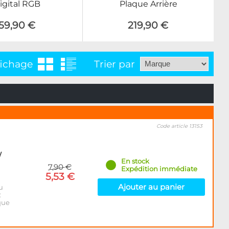
igital RGB
Plaque Arrière
59,90 €
219,90 €
fichage
Trier par
Code article 13153
/
En stock
7,90 €
Expédition immédiate
5,53 €
Ajouter au panier
u
:
que