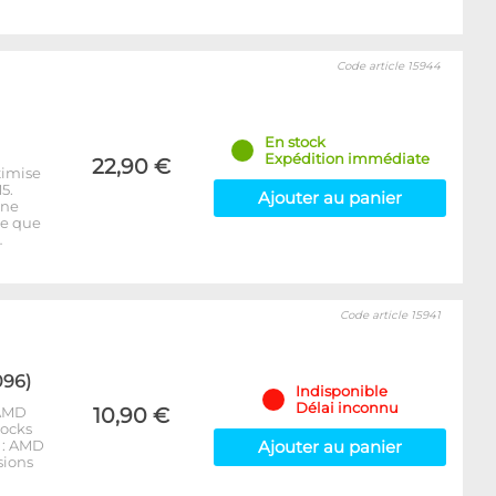
Code article 15944
En stock
Expédition immédiate
22,90 €
timise
5.
Ajouter au panier
 ne
re que
…
Code article 15941
096)
Indisponible
Délai inconnu
 AMD
10,90 €
locks
 : AMD
Ajouter au panier
sions