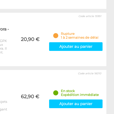
Code article 15951
ora -
Rupture
1 à 2 semaines de délai
20,90 €
 GPX
ux
Ajouter au panier
a. Il
t.
Code article 16010
En stock
Expédition immédiate
62,90 €
ojets
Ajouter au panier
égant