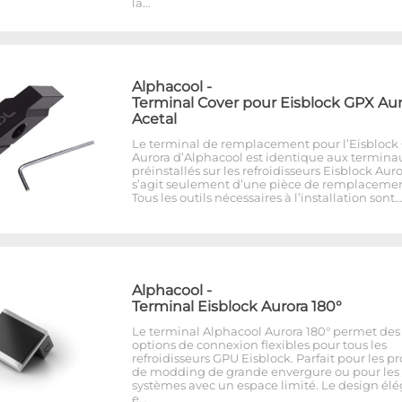
la…
Alphacool
-
Terminal Cover pour Eisblock GPX Aur
Acetal
Le terminal de remplacement pour l’Eisblock
Aurora d’Alphacool est identique aux termina
préinstallés sur les refroidisseurs Eisblock Auror
s’agit seulement d’une pièce de remplacemen
Tous les outils nécessaires à l’installation sont…
Alphacool
-
Terminal Eisblock Aurora 180°
Le terminal Alphacool Aurora 180° permet des
options de connexion flexibles pour tous les
refroidisseurs GPU Eisblock. Parfait pour les pr
de modding de grande envergure ou pour les
systèmes avec un espace limité. Le design él
e…