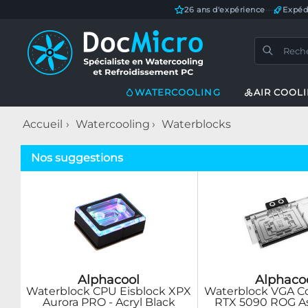
26 ans d'expérience
—
Expéd
WATERCOOLING
AIR COOL
Accueil
Watercooling
Waterblocks
Nos suggestions
Alphacool
Alphaco
Waterblock CPU Eisblock XPX
Waterblock VGA Co
Aurora PRO - Acryl Black
RTX 5090 ROG As