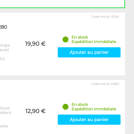
Code article 15264
280
En stock
Expédition immédiate
19,90 €
 temps
avail
Ajouter au panier
M.2
Code article 10852
En stock
xXxoS
Expédition immédiate
12,90 €
ettent
Ajouter au panier
elés