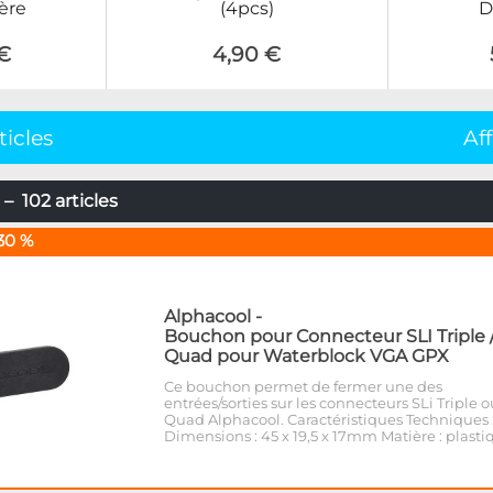
ère
(4pcs)
D
€
4,90 €
ticles
Af
– 102 articles
30 %
Alphacool
-
Bouchon pour Connecteur SLI Triple 
Quad pour Waterblock VGA GPX
Ce bouchon permet de fermer une des
entrées/sorties sur les connecteurs SLi Triple o
Quad Alphacool. Caractéristiques Techniques 
Dimensions : 45 x 19,5 x 17mm Matière : plasti