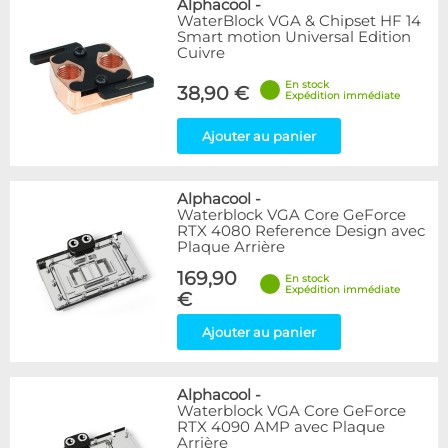
Alphacool
-
WaterBlock VGA & Chipset HF 14
Smart motion Universal Edition
Cuivre
En stock
38,90 €
Expédition immédiate
Ajouter au panier
Alphacool
-
Waterblock VGA Core GeForce
RTX 4080 Reference Design avec
Plaque Arrière
169,90
En stock
Expédition immédiate
€
Ajouter au panier
Alphacool
-
Waterblock VGA Core GeForce
RTX 4090 AMP avec Plaque
Arrière