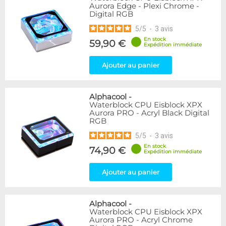
Aurora Edge - Plexi Chrome -
Digital RGB
5
/
5
-
3
avis
En stock
59,90 €
Expédition immédiate
Ajouter au panier
Alphacool
-
Waterblock CPU Eisblock XPX
Aurora PRO - Acryl Black Digital
RGB
5
/
5
-
3
avis
En stock
74,90 €
Expédition immédiate
Ajouter au panier
Alphacool
-
Waterblock CPU Eisblock XPX
Aurora PRO - Acryl Chrome