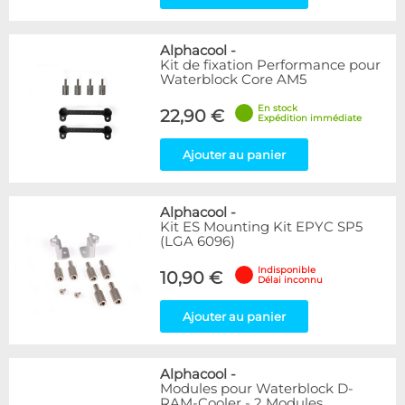
Alphacool
-
Kit de fixation Performance pour
Waterblock Core AM5
En stock
22,90 €
Expédition immédiate
Ajouter au panier
Alphacool
-
Kit ES Mounting Kit EPYC SP5
(LGA 6096)
Indisponible
10,90 €
Délai inconnu
Ajouter au panier
Alphacool
-
Modules pour Waterblock D-
RAM-Cooler - 2 Modules