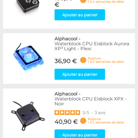
1 à 2 semaines de délai
€
Ajouter au panier
Alphacool
-
Waterblock CPU Eisblock Aurora
XP³ Light - Plexi
Rupture
36,90 €
1 à 2 semaines de délai
Ajouter au panier
Alphacool
-
Waterblock CPU Eisblock XPX -
Noir
5
/
5
-
3
avis
Rupture
40,90 €
1 à 2 semaines de délai
Ajouter au panier