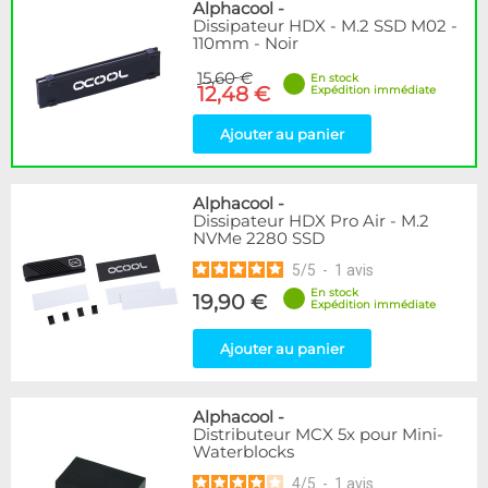
Disponibilité / Promotions
Alphacool
-
Dissipateur HDX - M.2 SSD M02 -
Articles en stock
110mm - Noir
Articles en promotions
15,60 €
En stock
12,48 €
Expédition immédiate
Appliquer
Ajouter au panier
Alphacool
-
Dissipateur HDX Pro Air - M.2
NVMe 2280 SSD
5
/
5
-
1
avis
En stock
19,90 €
Expédition immédiate
Ajouter au panier
Alphacool
-
Distributeur MCX 5x pour Mini-
Waterblocks
4
/
5
-
1
avis