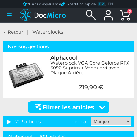
FR
/
EN
26 ans d'expérience
Expédition rapide
0
Retour
Waterblocks
Nos suggestions
Alphacool
Waterblock VGA Core Geforce RTX
5090 Suprim + Vanguard avec
Plaque Arrière
219,90 €
Filtrer les articles
Filtrer
les
articles
223 articles
Trier par
Catégorie
Alphacool – 102 articles