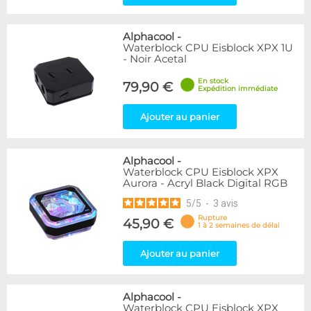
Alphacool
-
Waterblock CPU Eisblock XPX 1U
- Noir Acetal
En stock
79,90 €
Expédition immédiate
Ajouter au panier
Alphacool
-
Waterblock CPU Eisblock XPX
Aurora - Acryl Black Digital RGB
5
/
5
-
3
avis
Rupture
45,90 €
1 à 2 semaines de délai
Ajouter au panier
Alphacool
-
Waterblock CPU Eisblock XPX