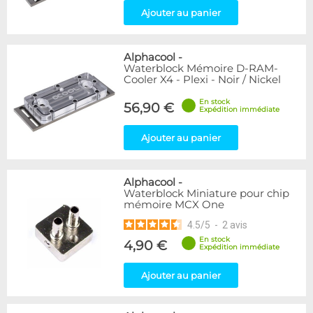
Ajouter au panier
Alphacool
-
Waterblock Mémoire D-RAM-
Cooler X4 - Plexi - Noir / Nickel
En stock
56,90 €
Expédition immédiate
Ajouter au panier
Alphacool
-
Waterblock Miniature pour chip
mémoire MCX One
4.5
/
5
-
2
avis
En stock
4,90 €
Expédition immédiate
Ajouter au panier