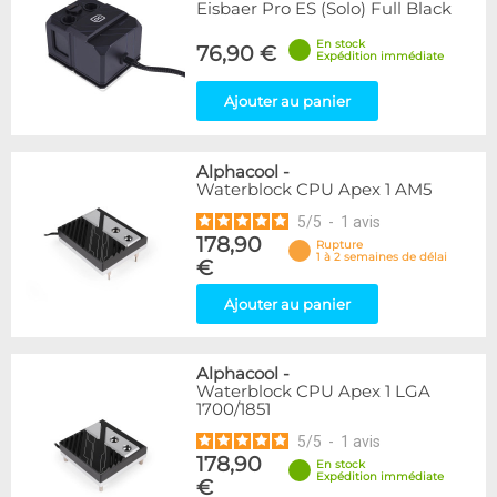
Eisbaer Pro ES (Solo) Full Black
En stock
76,90 €
Expédition immédiate
Ajouter au panier
Alphacool
-
Waterblock CPU Apex 1 AM5
5
/
5
-
1
avis
178,90
Rupture
1 à 2 semaines de délai
€
Ajouter au panier
Alphacool
-
Waterblock CPU Apex 1 LGA
1700/1851
5
/
5
-
1
avis
178,90
En stock
Expédition immédiate
€