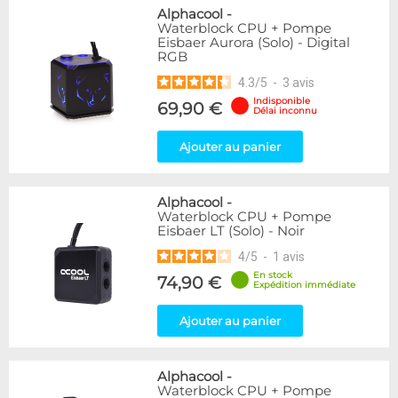
Alphacool
-
Waterblock CPU + Pompe
Eisbaer Aurora (Solo) - Digital
RGB
4.3
/
5
-
3
avis
Indisponible
69,90 €
Délai inconnu
Ajouter au panier
Alphacool
-
Waterblock CPU + Pompe
Eisbaer LT (Solo) - Noir
4
/
5
-
1
avis
En stock
74,90 €
Expédition immédiate
Ajouter au panier
Alphacool
-
Waterblock CPU + Pompe