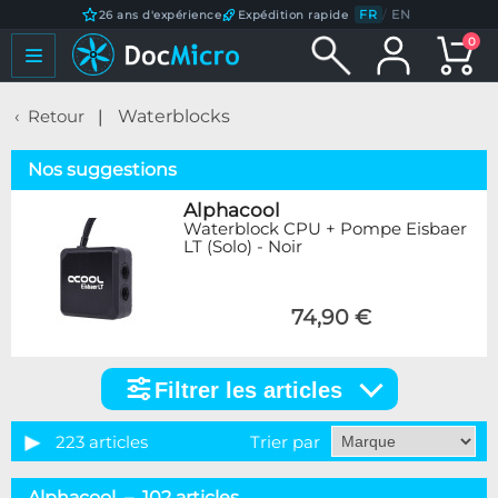
FR
/
EN
26 ans d'expérience
Expédition rapide
0
Retour
Waterblocks
Nos suggestions
Alphacool
Waterblock CPU + Pompe Eisbaer
LT (Solo) - Noir
74,90 €
Filtrer les articles
Filtrer
les
articles
223 articles
Trier par
Catégorie
Alphacool – 102 articles