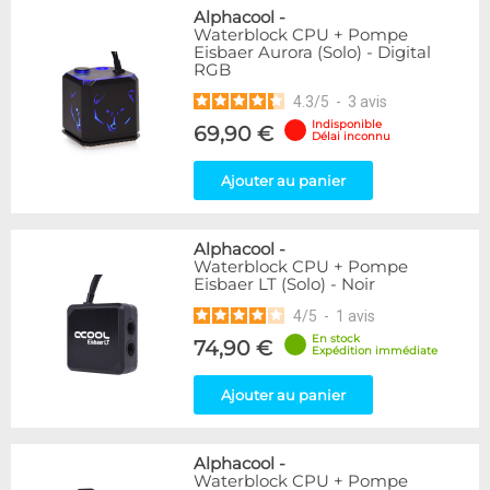
Alphacool
-
Waterblock CPU + Pompe
Eisbaer Aurora (Solo) - Digital
RGB
4.3
/
5
-
3
avis
Indisponible
69,90 €
Délai inconnu
Ajouter au panier
Alphacool
-
Waterblock CPU + Pompe
Eisbaer LT (Solo) - Noir
4
/
5
-
1
avis
En stock
74,90 €
Expédition immédiate
Ajouter au panier
Alphacool
-
Waterblock CPU + Pompe