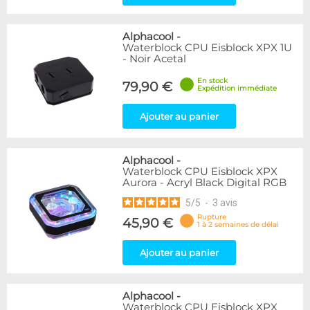
Alphacool
-
Waterblock CPU Eisblock XPX 1U
- Noir Acetal
En stock
79,90 €
Expédition immédiate
Ajouter au panier
Alphacool
-
Waterblock CPU Eisblock XPX
Aurora - Acryl Black Digital RGB
5
/
5
-
3
avis
Rupture
45,90 €
1 à 2 semaines de délai
Ajouter au panier
Alphacool
-
Waterblock CPU Eisblock XPX