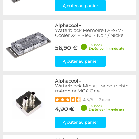
Ajouter au panier
Alphacool
-
Waterblock Mémoire D-RAM-
Cooler X4 - Plexi - Noir / Nickel
En stock
56,90 €
Expédition immédiate
Ajouter au panier
Alphacool
-
Waterblock Miniature pour chip
mémoire MCX One
4.5
/
5
-
2
avis
En stock
4,90 €
Expédition immédiate
Ajouter au panier