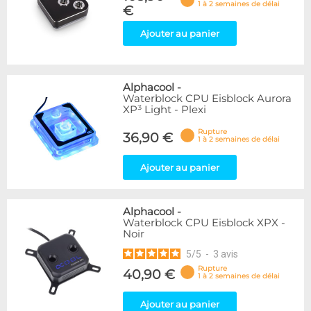
1 à 2 semaines de délai
€
Ajouter au panier
Alphacool
-
Waterblock CPU Eisblock Aurora
XP³ Light - Plexi
Rupture
36,90 €
1 à 2 semaines de délai
Ajouter au panier
Alphacool
-
Waterblock CPU Eisblock XPX -
Noir
5
/
5
-
3
avis
Rupture
40,90 €
1 à 2 semaines de délai
Ajouter au panier