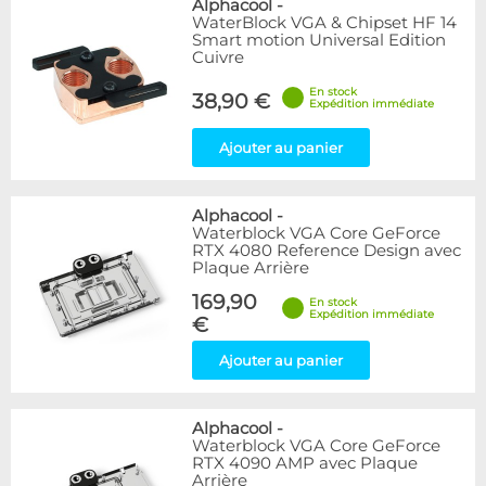
Alphacool
-
WaterBlock VGA & Chipset HF 14
Smart motion Universal Edition
Cuivre
En stock
38,90 €
Expédition immédiate
Ajouter au panier
Alphacool
-
Waterblock VGA Core GeForce
RTX 4080 Reference Design avec
Plaque Arrière
169,90
En stock
Expédition immédiate
€
Ajouter au panier
Alphacool
-
Waterblock VGA Core GeForce
RTX 4090 AMP avec Plaque
Arrière