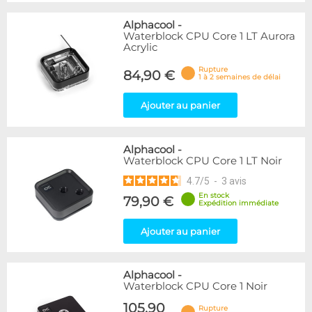
Alphacool
-
Waterblock CPU Core 1 LT Aurora
Acrylic
Rupture
84,90 €
1 à 2 semaines de délai
Ajouter au panier
Alphacool
-
Waterblock CPU Core 1 LT Noir
4.7
/
5
-
3
avis
En stock
79,90 €
Expédition immédiate
Ajouter au panier
Alphacool
-
Waterblock CPU Core 1 Noir
105,90
Rupture