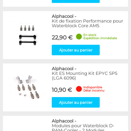
Alphacool
-
Kit de fixation Performance pour
Waterblock Core AM5
En stock
22,90 €
Expédition immédiate
Ajouter au panier
Alphacool
-
Kit ES Mounting Kit EPYC SP5
(LGA 6096)
Indisponible
10,90 €
Délai inconnu
Ajouter au panier
Alphacool
-
Modules pour Waterblock D-
RAM-Cooler - 2 Modules