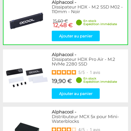
Disponibilité / Promotions
Alphacool
-
Dissipateur HDX - M.2 SSD M02 -
Articles en stock
110mm - Noir
Articles en promotions
15,60 €
En stock
12,48 €
Expédition immédiate
Appliquer
Ajouter au panier
Alphacool
-
Dissipateur HDX Pro Air - M.2
NVMe 2280 SSD
5
/
5
-
1
avis
En stock
19,90 €
Expédition immédiate
Ajouter au panier
Alphacool
-
Distributeur MCX 5x pour Mini-
Waterblocks
4
/
5
-
1
avis