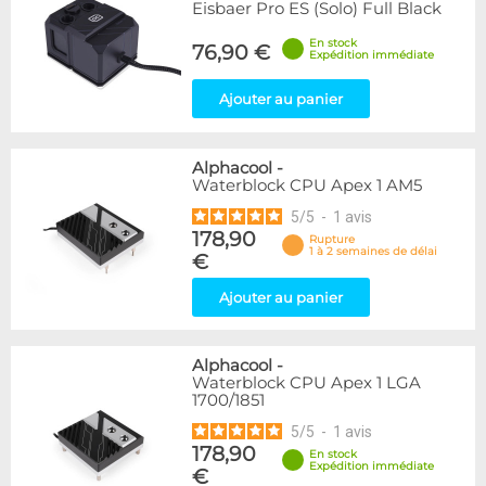
Eisbaer Pro ES (Solo) Full Black
En stock
76,90 €
Expédition immédiate
Ajouter au panier
Alphacool
-
Waterblock CPU Apex 1 AM5
5
/
5
-
1
avis
178,90
Rupture
1 à 2 semaines de délai
€
Ajouter au panier
Alphacool
-
Waterblock CPU Apex 1 LGA
1700/1851
5
/
5
-
1
avis
178,90
En stock
Expédition immédiate
€