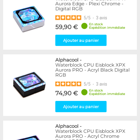
Aurora Edge - Plexi Chrome -
Digital RGB
5
/
5
-
3
avis
En stock
59,90 €
Expédition immédiate
Ajouter au panier
Alphacool
-
Waterblock CPU Eisblock XPX
Aurora PRO - Acryl Black Digital
RGB
5
/
5
-
3
avis
En stock
74,90 €
Expédition immédiate
Ajouter au panier
Alphacool
-
Waterblock CPU Eisblock XPX
Aurora PRO - Acryl Chrome