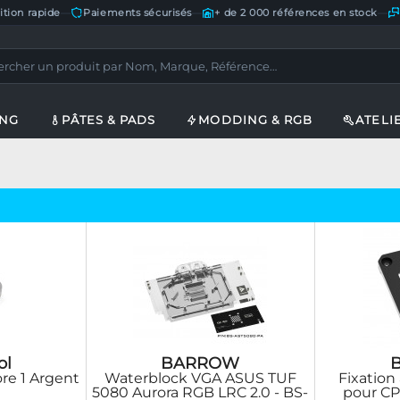
ition rapide
—
Paiements sécurisés
—
+ de 2 000 références en stock
—
ING
PÂTES & PADS
MODDING & RGB
ATELI
ol
BARROW
re 1 Argent
Waterblock VGA ASUS TUF
Fixation
5080 Aurora RGB LRC 2.0 - BS-
pour C