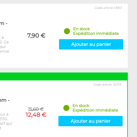
Code article 13913
m -
En stock
Expédition immédiate
7,90 €
 à
2. Ce
Ajouter au panier
 qui
rence
Code article 15273
mm -
En stock
15,60 €
Expédition immédiate
12,48 €
eur à
110.
Ajouter au panier
sif qui
t