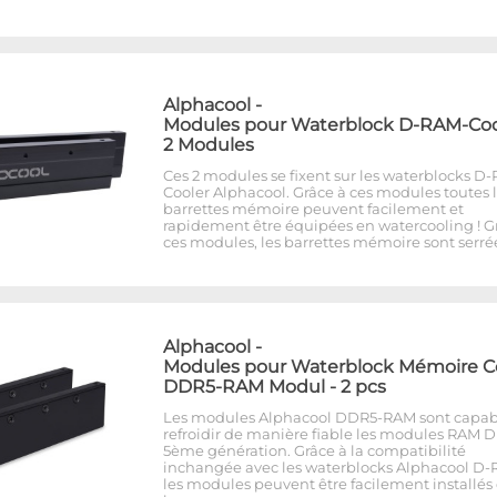
Alphacool
-
Modules pour Waterblock D-RAM-Cool
2 Modules
Ces 2 modules se fixent sur les waterblocks D
Cooler Alphacool. Grâce à ces modules toutes 
barrettes mémoire peuvent facilement et
rapidement être équipées en watercooling ! G
ces modules, les barrettes mémoire sont serré
Alphacool
-
Modules pour Waterblock Mémoire C
DDR5-RAM Modul - 2 pcs
Les modules Alphacool DDR5-RAM sont capab
refroidir de manière fiable les modules RAM 
5ème génération. Grâce à la compatibilité
inchangée avec les waterblocks Alphacool D-
les modules peuvent être facilement installés