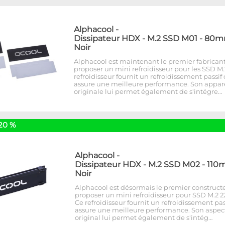
Alphacool
-
Dissipateur HDX - M.2 SSD M01 - 80m
Noir
Alphacool est maintenant le premier fabricant
proposer un mini refroidisseur pour les SSD M.
refroidisseur fournit un refroidissement passif
assure une meilleure performance. Son appa
originale lui permet également de s'intégre…
20 %
Alphacool
-
Dissipateur HDX - M.2 SSD M02 - 110
Noir
Alphacool est désormais le premier construct
proposer un mini refroidisseur pour SSD M.2 22
Ce refroidisseur fournit un refroidissement pas
assure une meilleure performance. Son aspec
original lui permet également de s'intég…