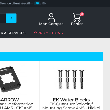
Service client réactif
—
FR
/
EN
0
Mon Compte
Panier
ER & SERVICES
PROMOTIONS
BARROW
EK Water Blocks
 anti-déformation
EK-Quantum Velocity²
PU AM5 - CKJAM5
Mounting Screw AM5 - Nickel