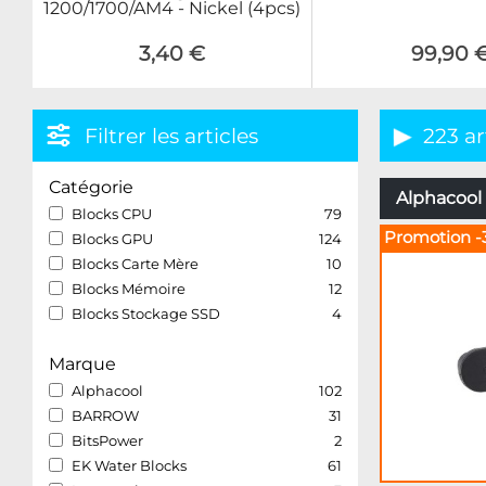
1200/1700/AM4 - Nickel (4pcs)
3,40 €
99,90 
Filtrer les articles
223 ar
Catégorie
Alphacool 
Blocks CPU
79
Promotion -
Blocks GPU
124
Blocks Carte Mère
10
Blocks Mémoire
12
Blocks Stockage SSD
4
Marque
Alphacool
102
BARROW
31
BitsPower
2
EK Water Blocks
61