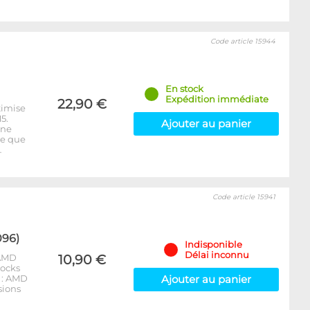
Code article 15944
En stock
Expédition immédiate
22,90 €
timise
5.
Ajouter au panier
 ne
re que
…
Code article 15941
096)
Indisponible
Délai inconnu
 AMD
10,90 €
locks
 : AMD
Ajouter au panier
sions