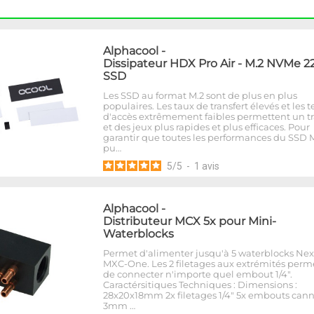
Alphacool
-
Dissipateur HDX Pro Air - M.2 NVMe 2
SSD
Les SSD au format M.2 sont de plus en plus
populaires. Les taux de transfert élevés et les
d'accès extrêmement faibles permettent un tr
et des jeux plus rapides et plus efficaces. Pour
garantir que toutes les performances du SSD 
pu…
5
/
5
-
1
avis
Alphacool
-
Distributeur MCX 5x pour Mini-
Waterblocks
Permet d'alimenter jusqu'à 5 waterblocks Ne
MXC-One. Les 2 filetages aux extrémités perm
de connecter n'importe quel embout 1/4".
Caractérsitiques Techniques : Dimensions :
28x20x18mm 2x filetages 1/4" 5x embouts cann
3mm …