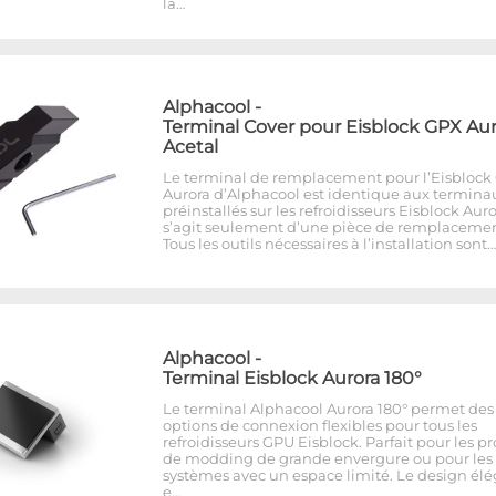
la…
Alphacool
-
Terminal Cover pour Eisblock GPX Aur
Acetal
Le terminal de remplacement pour l’Eisblock
Aurora d’Alphacool est identique aux termina
préinstallés sur les refroidisseurs Eisblock Auror
s’agit seulement d’une pièce de remplacemen
Tous les outils nécessaires à l’installation sont…
Alphacool
-
Terminal Eisblock Aurora 180°
Le terminal Alphacool Aurora 180° permet des
options de connexion flexibles pour tous les
refroidisseurs GPU Eisblock. Parfait pour les pr
de modding de grande envergure ou pour les
systèmes avec un espace limité. Le design él
e…