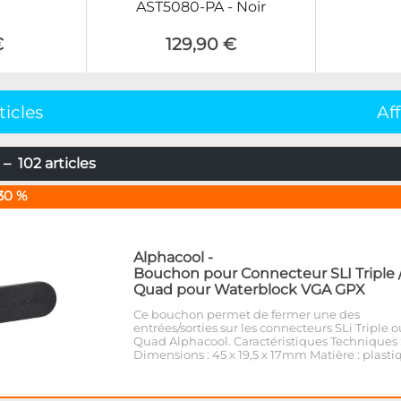
AST5080-PA - Noir
€
129,90 €
ticles
Af
– 102 articles
30 %
Alphacool
-
Bouchon pour Connecteur SLI Triple 
Quad pour Waterblock VGA GPX
Ce bouchon permet de fermer une des
entrées/sorties sur les connecteurs SLi Triple o
Quad Alphacool. Caractéristiques Techniques 
Dimensions : 45 x 19,5 x 17mm Matière : plasti