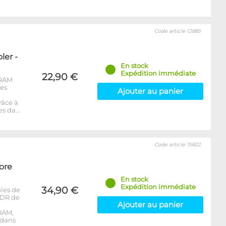
Code article 12885
er -
En stock
Expédition immédiate
22,90 €
-RAM
les
Ajouter au panier
râce à
es da…
Code article 15822
ore
En stock
Expédition immédiate
34,90 €
les de
DDR de
Ajouter au panier
RAM,
 dans