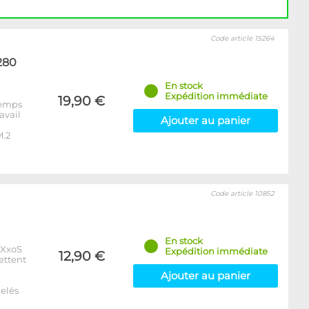
Code article 15264
280
En stock
Expédition immédiate
19,90 €
 temps
avail
Ajouter au panier
M.2
Code article 10852
En stock
xXxoS
Expédition immédiate
12,90 €
ettent
Ajouter au panier
elés