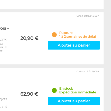
Code article 15951
ora -
Rupture
1 à 2 semaines de délai
20,90 €
 GPX
ux
Ajouter au panier
a. Il
t.
Code article 16010
En stock
Expédition immédiate
62,90 €
ojets
Ajouter au panier
égant