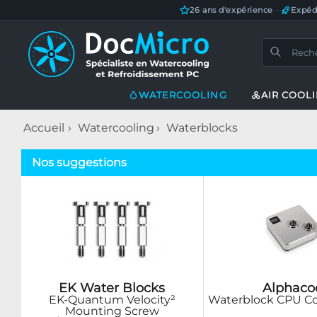
26 ans d'expérience
—
Expéd
WATERCOOLING
AIR COOL
Accueil
Watercooling
Waterblocks
Nos suggestions
EK Water Blocks
Alphaco
EK-Quantum Velocity²
Waterblock CPU Co
Mounting Screw