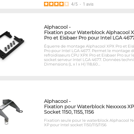
4
/
5
-
1
avis
Alphacool
-
Fixation pour Waterblock Alphacool 
Pro et Eisbaer Pro pour Intel LGA 467
Équerre de montage Alphacool XPX Pro et Eis
Pro pour Intel LGA 4677. Permet le montage d
refroidisseurs CPU XPX Pro et Eisbaer Pro sur l
socket serveur Intel LGA 4677. Données techn
Dimensions (L x l x H) 118,60…
Alphacool
-
Fixation pour Waterblock Nexxxos XP
Socket 1150, 1155, 1156
Fixation seule pour le waterblock Alphacool 
XP pour Intel socket 1150/115/1156