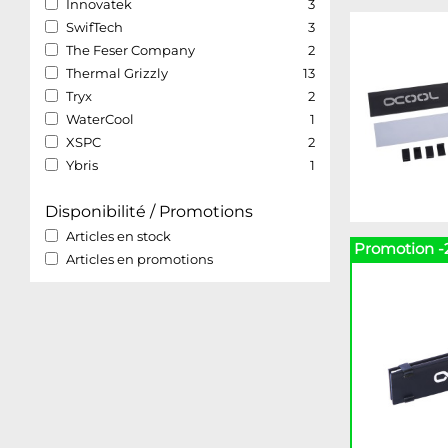
Innovatek
3
SwifTech
3
The Feser Company
2
Thermal Grizzly
13
Tryx
2
WaterCool
1
XSPC
2
Ybris
1
Disponibilité / Promotions
Articles en stock
Promotion -
Articles en promotions