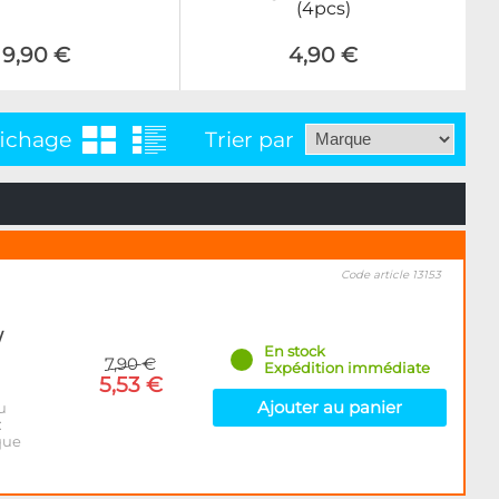
(4pcs)
9,90 €
4,90 €
fichage
Trier par
Code article 13153
/
En stock
7,90 €
Expédition immédiate
5,53 €
Ajouter au panier
u
:
que