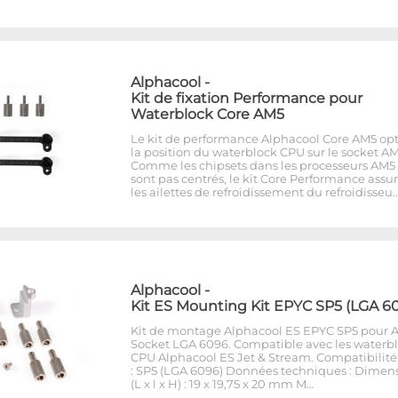
Alphacool
-
Kit de fixation Performance pour
Waterblock Core AM5
Le kit de performance Alphacool Core AM5 op
la position du waterblock CPU sur le socket AM
Comme les chipsets dans les processeurs AM5
sont pas centrés, le kit Core Performance assu
les ailettes de refroidissement du refroidisseu
Alphacool
-
Kit ES Mounting Kit EPYC SP5 (LGA 6
Kit de montage Alphacool ES EPYC SP5 pour
Socket LGA 6096. Compatible avec les waterb
CPU Alphacool ES Jet & Stream. Compatibilité
: SP5 (LGA 6096) Données techniques : Dimen
(L x l x H) : 19 x 19,75 x 20 mm M…