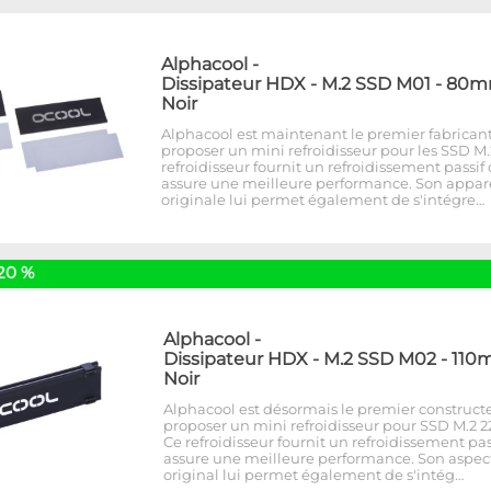
Alphacool
-
Dissipateur HDX - M.2 SSD M01 - 80m
Noir
Alphacool est maintenant le premier fabricant
proposer un mini refroidisseur pour les SSD M.
refroidisseur fournit un refroidissement passif
assure une meilleure performance. Son appa
originale lui permet également de s'intégre…
20 %
Alphacool
-
Dissipateur HDX - M.2 SSD M02 - 110
Noir
Alphacool est désormais le premier construct
proposer un mini refroidisseur pour SSD M.2 22
Ce refroidisseur fournit un refroidissement pas
assure une meilleure performance. Son aspec
original lui permet également de s'intég…