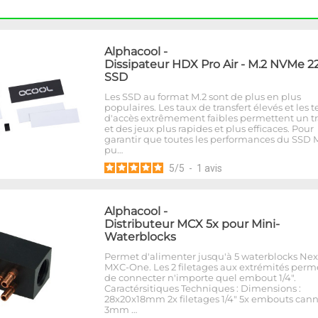
Alphacool
-
Dissipateur HDX Pro Air - M.2 NVMe 2
SSD
Les SSD au format M.2 sont de plus en plus
populaires. Les taux de transfert élevés et les
d'accès extrêmement faibles permettent un tr
et des jeux plus rapides et plus efficaces. Pour
garantir que toutes les performances du SSD 
pu…
5
/
5
-
1
avis
Alphacool
-
Distributeur MCX 5x pour Mini-
Waterblocks
Permet d'alimenter jusqu'à 5 waterblocks Ne
MXC-One. Les 2 filetages aux extrémités perm
de connecter n'importe quel embout 1/4".
Caractérsitiques Techniques : Dimensions :
28x20x18mm 2x filetages 1/4" 5x embouts cann
3mm …