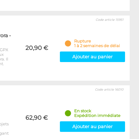
Code article 15951
ora -
Rupture
1 à 2 semaines de délai
20,90 €
 GPX
ux
Ajouter au panier
a. Il
t.
Code article 16010
En stock
Expédition immédiate
62,90 €
ojets
Ajouter au panier
égant