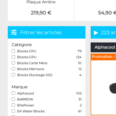
Plaque Arrière
219,90 €
54,90 
Filtrer les articles
223 ar
Catégorie
Alphacool 
Blocks CPU
79
Promotion -
Blocks GPU
124
Blocks Carte Mère
10
Blocks Mémoire
12
Blocks Stockage SSD
4
Marque
Alphacool
102
BARROW
31
BitsPower
2
EK Water Blocks
61