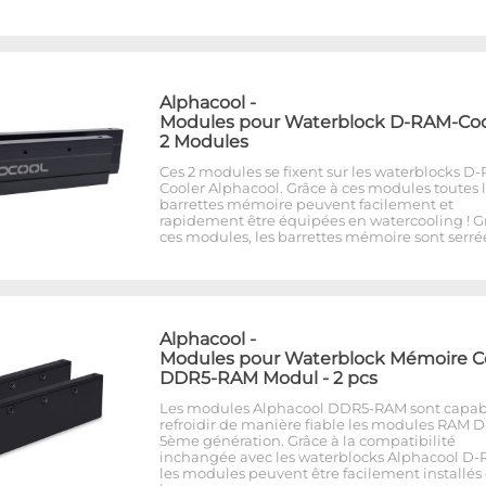
Alphacool
-
Modules pour Waterblock D-RAM-Cool
2 Modules
Ces 2 modules se fixent sur les waterblocks D
Cooler Alphacool. Grâce à ces modules toutes 
barrettes mémoire peuvent facilement et
rapidement être équipées en watercooling ! G
ces modules, les barrettes mémoire sont serré
Alphacool
-
Modules pour Waterblock Mémoire C
DDR5-RAM Modul - 2 pcs
Les modules Alphacool DDR5-RAM sont capab
refroidir de manière fiable les modules RAM 
5ème génération. Grâce à la compatibilité
inchangée avec les waterblocks Alphacool D-
les modules peuvent être facilement installés