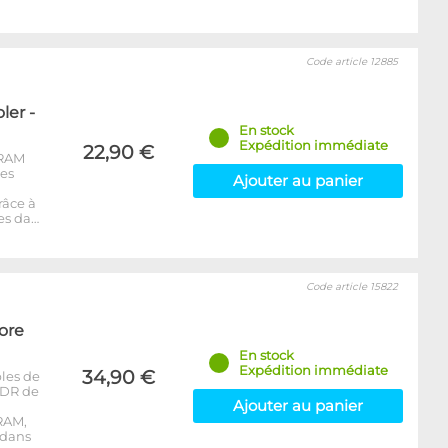
Code article 12885
er -
En stock
Expédition immédiate
22,90 €
-RAM
les
Ajouter au panier
râce à
es da…
Code article 15822
ore
En stock
Expédition immédiate
34,90 €
les de
DDR de
Ajouter au panier
RAM,
 dans