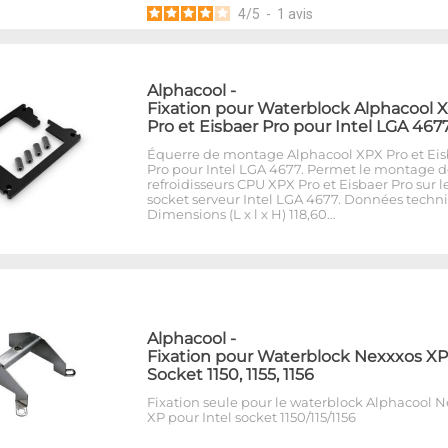
4
/
5
-
1
avis
Alphacool
-
Fixation pour Waterblock Alphacool 
Pro et Eisbaer Pro pour Intel LGA 467
Équerre de montage Alphacool XPX Pro et Eis
Pro pour Intel LGA 4677. Permet le montage d
refroidisseurs CPU XPX Pro et Eisbaer Pro sur l
socket serveur Intel LGA 4677. Données techn
Dimensions (L x l x H) 118,60…
Alphacool
-
Fixation pour Waterblock Nexxxos XP
Socket 1150, 1155, 1156
Fixation seule pour le waterblock Alphacool 
XP pour Intel socket 1150/115/1156