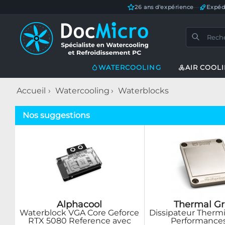
26 ans d'expérience
—
Expéd
WATERCOOLING
AIR COOL
Accueil
Watercooling
Waterblocks
Nos suggestions
Alphacool
Thermal Gr
Waterblock VGA Core Geforce
Dissipateur Therm
RTX 5080 Reference avec
Performance