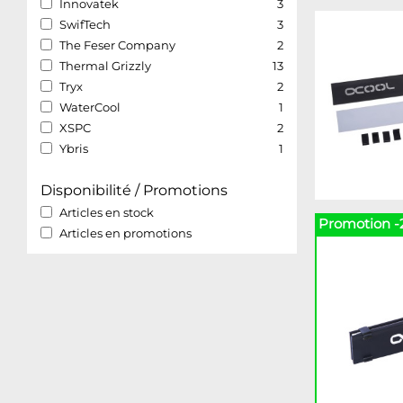
Innovatek
3
SwifTech
3
The Feser Company
2
Thermal Grizzly
13
Tryx
2
WaterCool
1
XSPC
2
Ybris
1
Disponibilité / Promotions
Articles en stock
Promotion -
Articles en promotions