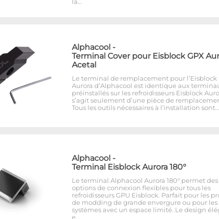
la…
Alphacool
-
Terminal Cover pour Eisblock GPX Aur
Acetal
Le terminal de remplacement pour l’Eisblock
Aurora d’Alphacool est identique aux termina
préinstallés sur les refroidisseurs Eisblock Auror
s’agit seulement d’une pièce de remplacemen
Tous les outils nécessaires à l’installation sont…
Alphacool
-
Terminal Eisblock Aurora 180°
Le terminal Alphacool Aurora 180° permet des
options de connexion flexibles pour tous les
refroidisseurs GPU Eisblock. Parfait pour les pr
de modding de grande envergure ou pour les
systèmes avec un espace limité. Le design él
e…