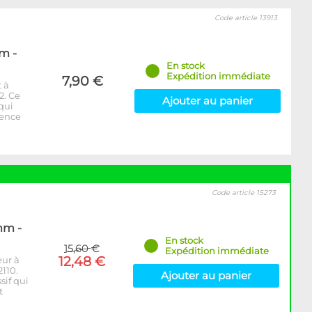
Code article 13913
m -
En stock
Expédition immédiate
7,90 €
 à
2. Ce
Ajouter au panier
 qui
rence
Code article 15273
mm -
En stock
15,60 €
Expédition immédiate
12,48 €
eur à
110.
Ajouter au panier
sif qui
t