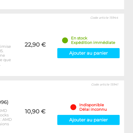
Code article 15944
En stock
Expédition immédiate
22,90 €
timise
5.
Ajouter au panier
 ne
re que
…
Code article 15941
096)
Indisponible
Délai inconnu
 AMD
10,90 €
locks
 : AMD
Ajouter au panier
sions