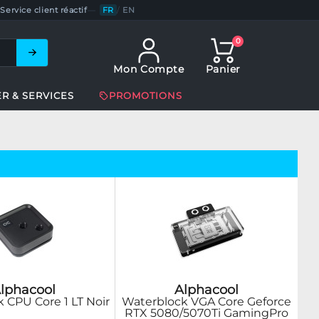
Service client réactif
—
FR
/
EN
0
Mon Compte
Panier
ER & SERVICES
PROMOTIONS
lphacool
Alphacool
 CPU Core 1 LT Noir
Waterblock VGA Core Geforce
RTX 5080/5070Ti GamingPro