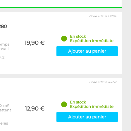
Code article 15264
280
En stock
Expédition immédiate
19,90 €
 temps
avail
Ajouter au panier
M.2
Code article 10852
En stock
xXxoS
Expédition immédiate
12,90 €
ettent
Ajouter au panier
elés