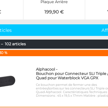
Plaque Arrière
€
199,90 €
ticles
Af
– 102 articles
30 %
Alphacool
-
Bouchon pour Connecteur SLI Triple 
Quad pour Waterblock VGA GPX
Ce bouchon permet de fermer une des
entrées/sorties sur les connecteurs SLi Triple o
Quad Alphacool. Caractéristiques Techniques 
Dimensions : 45 x 19,5 x 17mm Matière : plasti