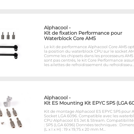
Alphacool
-
Kit de fixation Performance pour
Waterblock Core AM5
Le kit de performance Alphacool Core AM5 op
la position du waterblock CPU sur le socket AM
Comme les chipsets dans les processeurs AM5
sont pas centrés, le kit Core Performance assu
les ailettes de refroidissement du refroidisseu
Alphacool
-
Kit ES Mounting Kit EPYC SP5 (LGA 6
Kit de montage Alphacool ES EPYC SP5 pour
Socket LGA 6096. Compatible avec les waterb
CPU Alphacool ES Jet & Stream. Compatibilité
: SP5 (LGA 6096) Données techniques : Dimen
(L x l x H) : 19 x 19,75 x 20 mm M…