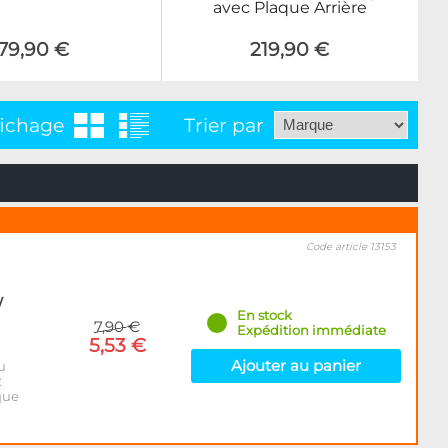
avec Plaque Arrière
79,90 €
219,90 €
fichage
Trier par
Code article 13153
/
En stock
7,90 €
Expédition immédiate
5,53 €
Ajouter au panier
u
:
que