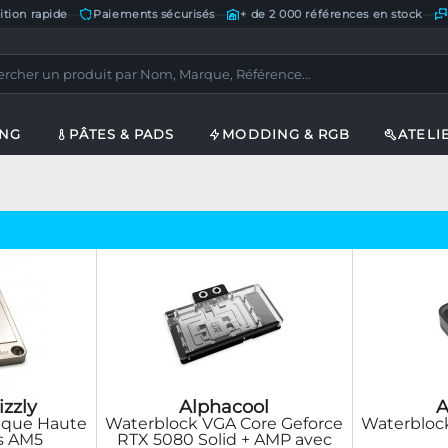
ition rapide
—
Paiements sécurisés
—
+ de 2 000 références en stock
—
ING
PÂTES & PADS
MODDING & RGB
ATELI
izzly
Alphacool
A
ique Haute
Waterblock VGA Core Geforce
Waterblock
s AM5
RTX 5080 Solid + AMP avec