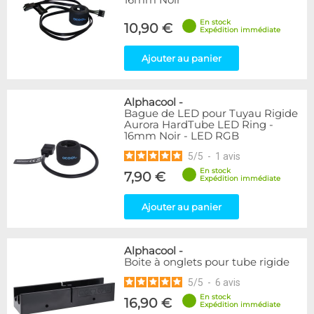
16mm Noir
En stock
10,90 €
Expédition immédiate
Ajouter au panier
Alphacool
-
Bague de LED pour Tuyau Rigide
Aurora HardTube LED Ring -
16mm Noir - LED RGB
5
/
5
-
1
avis
En stock
7,90 €
Expédition immédiate
Ajouter au panier
Alphacool
-
Boite à onglets pour tube rigide
5
/
5
-
6
avis
En stock
16,90 €
Expédition immédiate