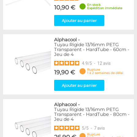
En stock
10,90 €
Expédition immédiate
Ajouter au panier
Alphacool
-
Tuyau Rigide 13/16mm PETG
Transparent - HardTube - 60cm -
Jeu de 4
4.9
/
5
-
12
avis
Rupture
19,90 €
1 à 2 semaines de délai
Ajouter au panier
Alphacool
-
Tuyau Rigide 13/16mm PETG
Transparent - HardTube - 80cm -
Jeu de 4
5
/
5
-
7
avis
Rupture