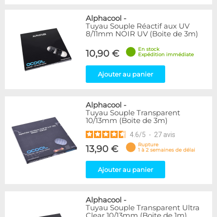
Alphacool
-
Tuyau Souple Réactif aux UV
8/11mm NOIR UV (Boite de 3m)
En stock
10,90 €
Expédition immédiate
Ajouter au panier
Alphacool
-
Tuyau Souple Transparent
10/13mm (Boite de 3m)
4.6
/
5
-
27
avis
Rupture
13,90 €
1 à 2 semaines de délai
Ajouter au panier
Alphacool
-
Tuyau Souple Transparent Ultra
Clear 10/13mm (Boite de 1m)