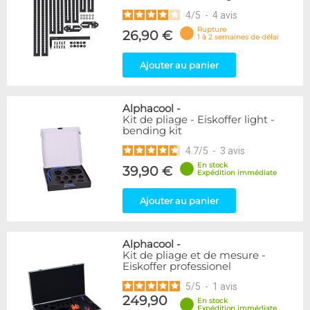
4
/
5
-
4
avis
Rupture
26,90 €
1 à 2 semaines de délai
Ajouter au panier
Alphacool
-
Kit de pliage - Eiskoffer light -
bending kit
4.7
/
5
-
3
avis
En stock
39,90 €
Expédition immédiate
Ajouter au panier
Alphacool
-
Kit de pliage et de mesure -
Eiskoffer professionel
5
/
5
-
1
avis
249,90
En stock
Expédition immédiate