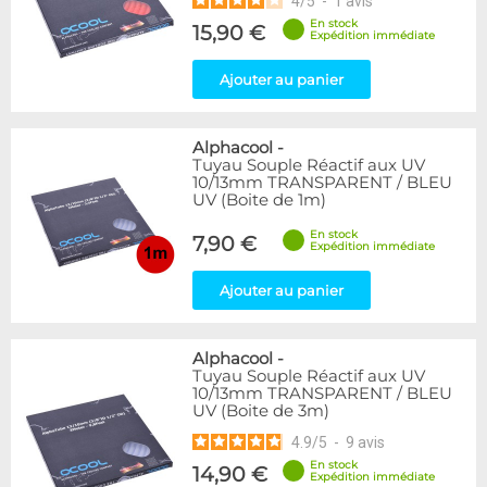
4
/
5
-
1
avis
En stock
15,90 €
Expédition immédiate
Ajouter au panier
Alphacool
-
Tuyau Souple Réactif aux UV
10/13mm TRANSPARENT / BLEU
UV (Boite de 1m)
En stock
7,90 €
Expédition immédiate
Ajouter au panier
Alphacool
-
Tuyau Souple Réactif aux UV
10/13mm TRANSPARENT / BLEU
UV (Boite de 3m)
4.9
/
5
-
9
avis
En stock
14,90 €
Expédition immédiate