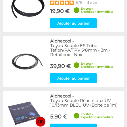
5
/
5
-
4
avis
En stock
19,90 €
Expédition immédiate
Ajouter au panier
Alphacool
-
Tuyau Souple ES Tube
Teflon/PA/TPV 5/8mm - 3m -
Retailbox - Noir
En stock
39,90 €
Expédition immédiate
Ajouter au panier
Alphacool
-
Tuyau Souple Réactif aux UV
10/13mm BLEU UV (Boite de 1m)
En stock
5,90 €
Expédition immédiate