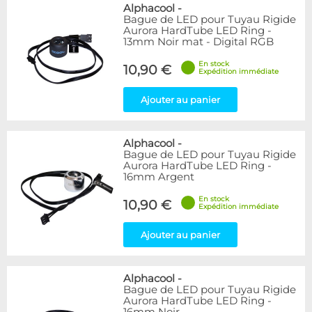
Bleu
9
Alphacool
-
Bague de LED pour Tuyau Rigide
Noir
15
Aurora HardTube LED Ring -
Plexi
5
13mm Noir mat - Digital RGB
Rouge
1
En stock
Transparent
40
10,90 €
Expédition immédiate
Vert
1
Ajouter au panier
Disponibilité / Promotions
Articles en stock
Alphacool
-
Articles en promotions
Bague de LED pour Tuyau Rigide
Aurora HardTube LED Ring -
Appliquer
16mm Argent
En stock
10,90 €
Expédition immédiate
Ajouter au panier
Alphacool
-
Bague de LED pour Tuyau Rigide
Aurora HardTube LED Ring -