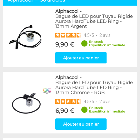
Tuyaux souples
52
Tubes rigides
37
Alphacool
-
Bague de LED pour Tuyau Rigide
Accessoires pour tuyaux
59
Aurora HardTube LED Ring -
13mm Argent
Marque
4.5
/
5
-
2
avis
Alphacool
56
En stock
9,90 €
DocMicro
27
Expédition immédiate
BARROW
17
Ajouter au panier
BitsPower
2
Bykski
1
Cooling.fr
1
Alphacool
-
EK Water Blocks
15
Bague de LED pour Tuyau Rigide
MasterKleer
3
Aurora HardTube LED Ring -
13mm Chrome - RGB
Mayhems
12
Monsoon
3
4.5
/
5
-
2
avis
Tygon
4
En stock
6,90 €
Expédition immédiate
XSPC
7
Ajouter au panier
Couleur
Argent
2