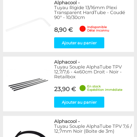
Alphacool
-
Tuyau Rigide 13/16mm Plexi
Transparent HardTube - Coudé
90° - 10/30cm
Indisponible
8,90 €
Délai inconnu
Ajouter au panier
Alphacool
-
Tuyau Souple AlphaTube TPV
12,7/7,6 - 4x60cm Droit - Noir -
Retailbox
En stock
23,90 €
Expédition immédiate
Ajouter au panier
Alphacool
-
Tuyau Souple AlphaTube TPV 7,6 /
12,7mm Noir (Boite de 3m)