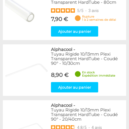
Transparent HardTube - 80cm
5
/
5
-
3
avis
Rupture
7,90 €
1 à 2 semaines de délai
Ajouter au panier
Alphacool
-
Tuyau Rigide 10/13mm Plexi
Transparent HardTube - Coudé
90° - 10/30cm
En stock
8,90 €
Expédition immédiate
Ajouter au panier
Alphacool
-
Tuyau Rigide 10/13mm Plexi
Transparent HardTube - Coudé
90° - 20/40cm
4.8
/
5
-
4
avis