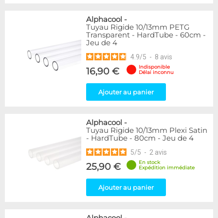
Alphacool
-
Tuyau Rigide 10/13mm PETG
Transparent - HardTube - 60cm -
Jeu de 4
4.9
/
5
-
8
avis
Indisponible
16,90 €
Délai inconnu
Ajouter au panier
Alphacool
-
Tuyau Rigide 10/13mm Plexi Satin
- HardTube - 80cm - Jeu de 4
5
/
5
-
2
avis
En stock
25,90 €
Expédition immédiate
Ajouter au panier