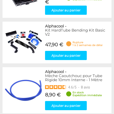
€
Ajouter au panier
Alphacool
-
Kit HardTube Bending Kit Basic
V2
Rupture
47,90 €
1 à 2 semaines de délai
Ajouter au panier
Alphacool
-
Mèche Caoutchouc pour Tube
Rigide 10mm Interne - 1 Mètre
4.6
/
5
-
8
avis
En stock
8,90 €
Expédition immédiate
Ajouter au panier