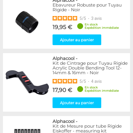
Alphacool
-
Ebavureur Robuste pour Tuyau
Rigide - Noir
5
/
5
-
3
avis
En stock
19,95 €
Expédition immédiate
Ajouter au panier
Alphacool
-
Kit de Cintrage pour Tuyau Rigide
Acrylic Double Bending Tool 12-
14mm & 16mm - Noir
5
/
5
-
4
avis
En stock
17,90 €
Expédition immédiate
Ajouter au panier
Alphacool
-
Kit de Mesure pour tube Rigide
Eiskoffer - measuring kit