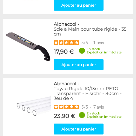
Ajouter au panier
Alphacool
-
Scie à Main pour tube rigide - 35
cm
5
/
5
-
1
avis
En stock
17,90 €
Expédition immédiate
Ajouter au panier
Alphacool
-
Tuyau Rigide 10/13mm PETG
Transparent - Eisrohr - 80cm -
Jeu de 4
5
/
5
-
7
avis
En stock
23,90 €
Expédition immédiate
Ajouter au panier