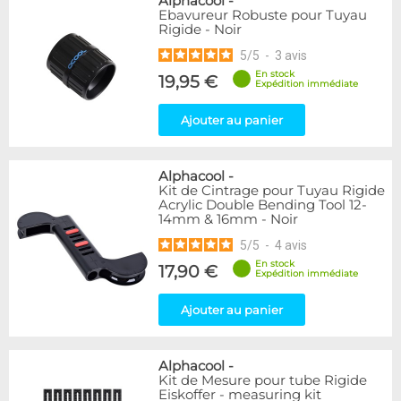
Alphacool
-
Ebavureur Robuste pour Tuyau
Rigide - Noir
5
/
5
-
3
avis
En stock
19,95 €
Expédition immédiate
Ajouter au panier
Alphacool
-
Kit de Cintrage pour Tuyau Rigide
Acrylic Double Bending Tool 12-
14mm & 16mm - Noir
5
/
5
-
4
avis
En stock
17,90 €
Expédition immédiate
Ajouter au panier
Alphacool
-
Kit de Mesure pour tube Rigide
Eiskoffer - measuring kit