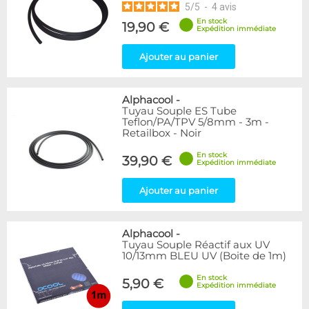
5
/
5
-
4
avis
En stock
19,90 €
Expédition immédiate
Ajouter au panier
Alphacool
-
Tuyau Souple ES Tube
Teflon/PA/TPV 5/8mm - 3m -
Retailbox - Noir
En stock
39,90 €
Expédition immédiate
Ajouter au panier
Alphacool
-
Tuyau Souple Réactif aux UV
10/13mm BLEU UV (Boite de 1m)
En stock
5,90 €
Expédition immédiate