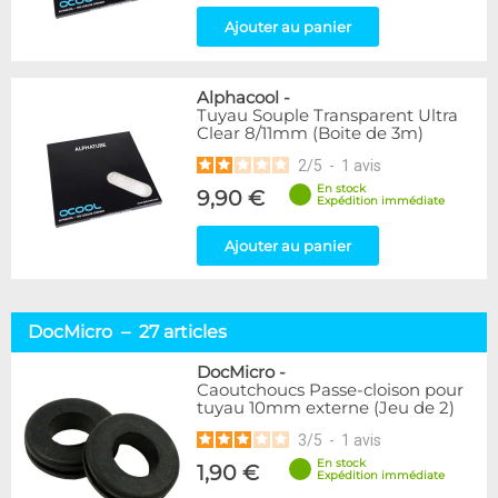
Ajouter au panier
Alphacool
-
Tuyau Souple Transparent Ultra
Clear 8/11mm (Boite de 3m)
2
/
5
-
1
avis
En stock
9,90 €
Expédition immédiate
Ajouter au panier
DocMicro – 27 articles
DocMicro
-
Caoutchoucs Passe-cloison pour
tuyau 10mm externe (Jeu de 2)
3
/
5
-
1
avis
En stock
1,90 €
Expédition immédiate