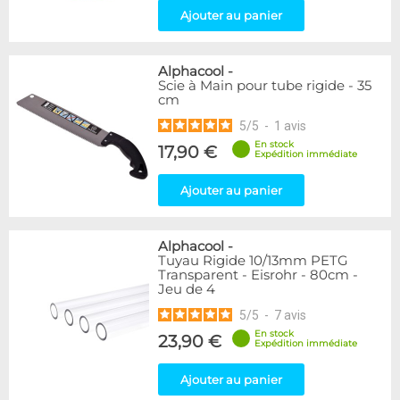
Ajouter au panier
Alphacool
-
Scie à Main pour tube rigide - 35
cm
5
/
5
-
1
avis
En stock
17,90 €
Expédition immédiate
Ajouter au panier
Alphacool
-
Tuyau Rigide 10/13mm PETG
Transparent - Eisrohr - 80cm -
Jeu de 4
5
/
5
-
7
avis
En stock
23,90 €
Expédition immédiate
Ajouter au panier