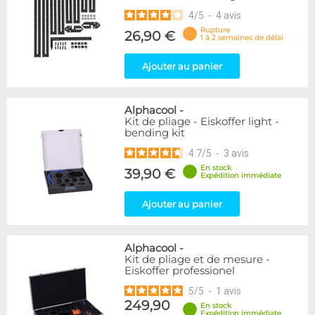
4
/
5
-
4
avis
Rupture
26,90 €
1 à 2 semaines de délai
Ajouter au panier
Alphacool
-
Kit de pliage - Eiskoffer light -
bending kit
4.7
/
5
-
3
avis
En stock
39,90 €
Expédition immédiate
Ajouter au panier
Alphacool
-
Kit de pliage et de mesure -
Eiskoffer professionel
5
/
5
-
1
avis
249,90
En stock
Expédition immédiate