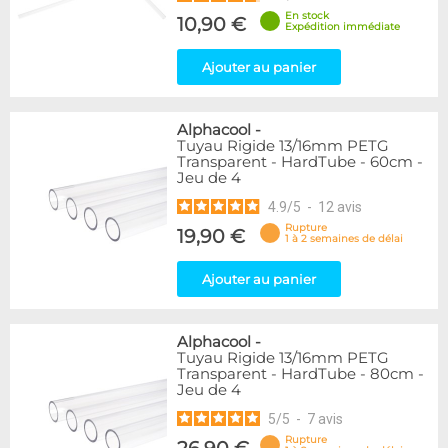
En stock
10,90 €
Expédition immédiate
Ajouter au panier
Alphacool
-
Tuyau Rigide 13/16mm PETG
Transparent - HardTube - 60cm -
Jeu de 4
4.9
/
5
-
12
avis
Rupture
19,90 €
1 à 2 semaines de délai
Ajouter au panier
Alphacool
-
Tuyau Rigide 13/16mm PETG
Transparent - HardTube - 80cm -
Jeu de 4
5
/
5
-
7
avis
Rupture