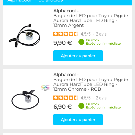
Tuyaux souples
52
Tubes rigides
37
Alphacool
-
Bague de LED pour Tuyau Rigide
Accessoires pour tuyaux
59
Aurora HardTube LED Ring -
13mm Argent
Marque
4.5
/
5
-
2
avis
Alphacool
56
En stock
9,90 €
DocMicro
27
Expédition immédiate
BARROW
17
Ajouter au panier
BitsPower
2
Bykski
1
Cooling.fr
1
Alphacool
-
EK Water Blocks
15
Bague de LED pour Tuyau Rigide
MasterKleer
3
Aurora HardTube LED Ring -
13mm Chrome - RGB
Mayhems
12
Monsoon
3
4.5
/
5
-
2
avis
Tygon
4
En stock
6,90 €
Expédition immédiate
XSPC
7
Ajouter au panier
Couleur
Argent
2