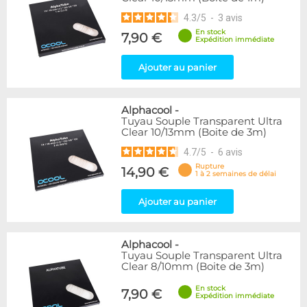
4.3
/
5
-
3
avis
En stock
7,90 €
Expédition immédiate
Ajouter au panier
Alphacool
-
Tuyau Souple Transparent Ultra
Clear 10/13mm (Boite de 3m)
4.7
/
5
-
6
avis
Rupture
14,90 €
1 à 2 semaines de délai
Ajouter au panier
Alphacool
-
Tuyau Souple Transparent Ultra
Clear 8/10mm (Boite de 3m)
En stock
7,90 €
Expédition immédiate