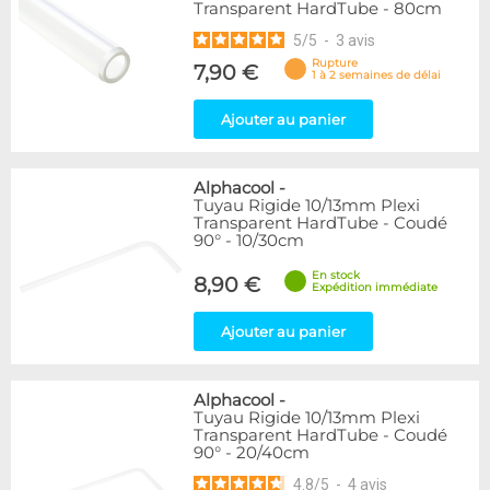
Transparent HardTube - 80cm
5
/
5
-
3
avis
Rupture
7,90 €
1 à 2 semaines de délai
Ajouter au panier
Alphacool
-
Tuyau Rigide 10/13mm Plexi
Transparent HardTube - Coudé
90° - 10/30cm
En stock
8,90 €
Expédition immédiate
Ajouter au panier
Alphacool
-
Tuyau Rigide 10/13mm Plexi
Transparent HardTube - Coudé
90° - 20/40cm
4.8
/
5
-
4
avis