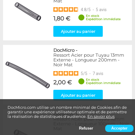
Mat
4.8
/
5
-
5
avis
En stock
1,80 €
Expédition immédiate
Ajouter au panier
DocMicro
-
Ressort Acier pour Tuyau 13mm
Externe - Longueur 200mm -
Noir Mat
5
/
5
-
7
avis
En stock
2,00 €
Expédition immédiate
Ajouter au panier
DocMicro.com utilise un nombre minimal de Cookies afin de
garantir une expérience utilisateur optimale et de permettre
DocMicro
-
la réalisation de statistiques d'audience.
En savoir plus
Ressort Acier pour Tuyau 16mm
Externe - Longueur 100mm - Noir
Mat
Refuser
Accepter