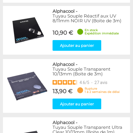
Alphacool
-
Tuyau Souple Réactif aux UV
8/11mm NOIR UV (Boite de 3m)
En stock
10,90 €
Expédition immédiate
Ajouter au panier
Alphacool
-
Tuyau Souple Transparent
10/13mm (Boite de 3m)
4.6
/
5
-
27
avis
Rupture
13,90 €
1 à 2 semaines de délai
Ajouter au panier
Alphacool
-
Tuyau Souple Transparent Ultra
Clear 10/13mm (Boite de 1m)