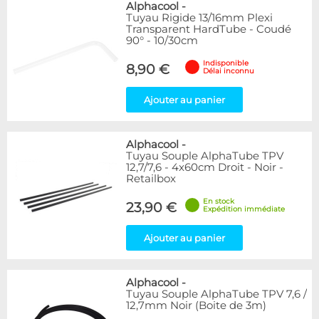
Alphacool
-
Tuyau Rigide 13/16mm Plexi
Transparent HardTube - Coudé
90° - 10/30cm
Indisponible
8,90 €
Délai inconnu
Ajouter au panier
Alphacool
-
Tuyau Souple AlphaTube TPV
12,7/7,6 - 4x60cm Droit - Noir -
Retailbox
En stock
23,90 €
Expédition immédiate
Ajouter au panier
Alphacool
-
Tuyau Souple AlphaTube TPV 7,6 /
12,7mm Noir (Boite de 3m)