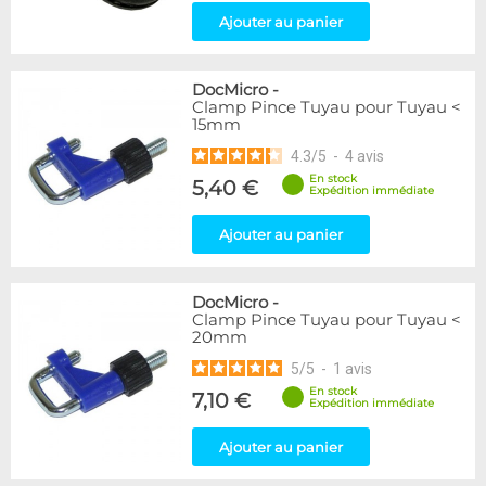
Ajouter au panier
DocMicro
-
Clamp Pince Tuyau pour Tuyau <
15mm
4.3
/
5
-
4
avis
En stock
5,40 €
Expédition immédiate
Ajouter au panier
DocMicro
-
Clamp Pince Tuyau pour Tuyau <
20mm
5
/
5
-
1
avis
En stock
7,10 €
Expédition immédiate
Ajouter au panier