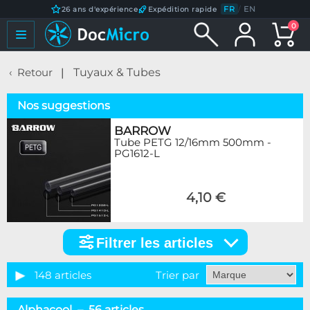
FR
/
EN
26 ans d'expérience
Expédition rapide
0
Retour
Tuyaux & Tubes
Nos suggestions
BARROW
Tube PETG 12/16mm 500mm -
PG1612-L
4,10 €
Filtrer les articles
Filtrer
les
articles
148 articles
Trier par
Catégorie
Alphacool – 56 articles