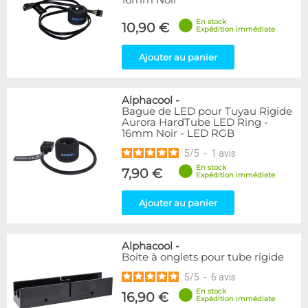
16mm Noir
En stock
10,90 €
Expédition immédiate
Ajouter au panier
Alphacool
-
Bague de LED pour Tuyau Rigide
Aurora HardTube LED Ring -
16mm Noir - LED RGB
5
/
5
-
1
avis
En stock
7,90 €
Expédition immédiate
Ajouter au panier
Alphacool
-
Boite à onglets pour tube rigide
5
/
5
-
6
avis
En stock
16,90 €
Expédition immédiate