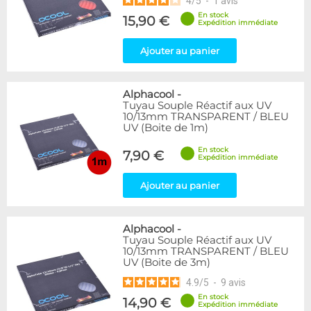
4
/
5
-
1
avis
En stock
15,90 €
Expédition immédiate
Ajouter au panier
Alphacool
-
Tuyau Souple Réactif aux UV
10/13mm TRANSPARENT / BLEU
UV (Boite de 1m)
En stock
7,90 €
Expédition immédiate
Ajouter au panier
Alphacool
-
Tuyau Souple Réactif aux UV
10/13mm TRANSPARENT / BLEU
UV (Boite de 3m)
4.9
/
5
-
9
avis
En stock
14,90 €
Expédition immédiate