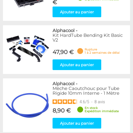
€
Ajouter au panier
Alphacool
-
Kit HardTube Bending Kit Basic
V2
Rupture
47,90 €
1 à 2 semaines de délai
Ajouter au panier
Alphacool
-
Mèche Caoutchouc pour Tube
Rigide 10mm Interne - 1 Mètre
4.6
/
5
-
8
avis
En stock
8,90 €
Expédition immédiate
Ajouter au panier