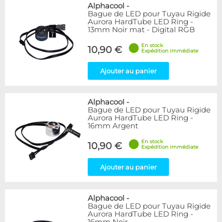
Bleu
9
Alphacool
-
Bague de LED pour Tuyau Rigide
Noir
15
Aurora HardTube LED Ring -
Plexi
5
13mm Noir mat - Digital RGB
Rouge
1
En stock
Transparent
40
10,90 €
Expédition immédiate
Vert
1
Ajouter au panier
Disponibilité / Promotions
Articles en stock
Alphacool
-
Articles en promotions
Bague de LED pour Tuyau Rigide
Aurora HardTube LED Ring -
Appliquer
16mm Argent
En stock
10,90 €
Expédition immédiate
Ajouter au panier
Alphacool
-
Bague de LED pour Tuyau Rigide
Aurora HardTube LED Ring -